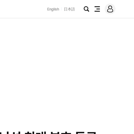
로
English
日本語
그
검
전
인
색
체
메
뉴