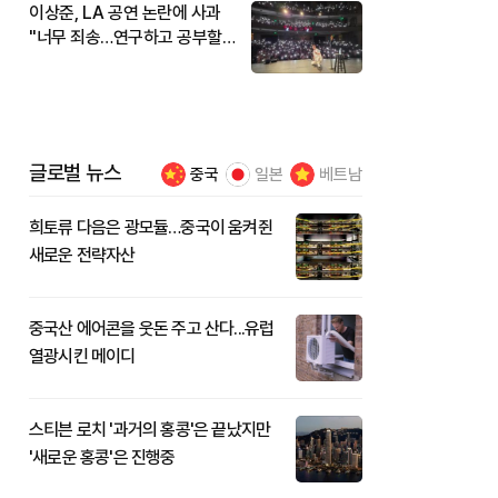
이상준, LA 공연 논란에 사과
"너무 죄송…연구하고 공부할
것"
글로벌 뉴스
중국
일본
베트남
희토류 다음은 광모듈…중국이 움켜쥔
새로운 전략자산
중국산 에어콘을 웃돈 주고 산다...유럽
열광시킨 메이디
스티븐 로치 '과거의 홍콩'은 끝났지만
'새로운 홍콩'은 진행중