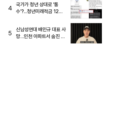
국가가 청년 상대로 '통
4
수'?...청년미래적금 12%
준다더니 "응, 오류야"
신남성연대 배인규 대표 사
5
망…인천 아파트서 숨진 채
발견