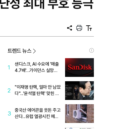
허난성 최대 부호 등극
공
프
텍
유
린
스
트
트
크
기
트렌드 뉴스
샌디스크, AI 수요에 '매출
1
4.7배'…가이던스 실망에
'주가는 하락'
"이재명 탄핵, 얼마 안 남았
2
다"...'윤석열 탄핵' 맞힌 무
당, '성지글' 등장
중국산 에어콘을 웃돈 주고
3
산다...유럽 열광시킨 메이
디