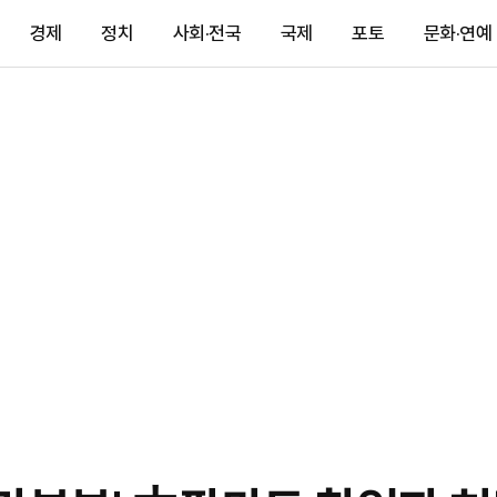
경제
정치
사회·전국
국제
포토
문화·연예