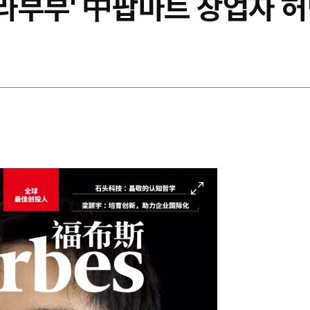
'라부부' 中팝마트 창업자 
이
미
지
확
대