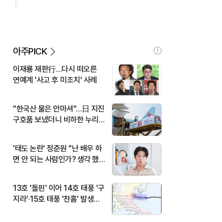
아주PICK
이재룡 재판行…다시 떠오른
연예계 '사고 후 미조치' 사례
"한국산 물은 안마셔"…日 지진
구호품 보냈더니 비하한 누리
꾼
'태도 논란' 정준원 "난 배우 하
면 안 되는 사람인가? 생각 했
다"
13호 '돌핀' 이어 14호 태풍 '구
지라'·15호 태풍 '찬홈' 발생…
현재 위치와 이동경로는?