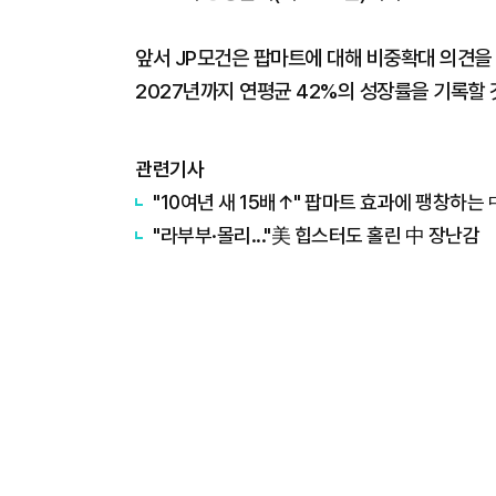
앞서 JP모건은 팝마트에 대해 비중확대 의견을
2027년까지 연평균 42%의 성장률을 기록할 
관련기사
"10여년 새 15배↑" 팝마트 효과에 팽창하는
"라부부·몰리..."美 힙스터도 홀린 中 장난감