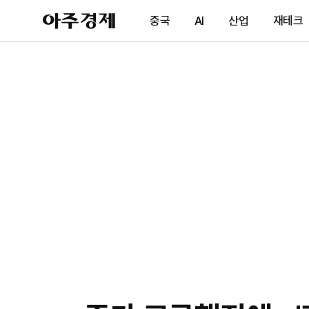
아
중국
AI
산업
재테크
주
경
제