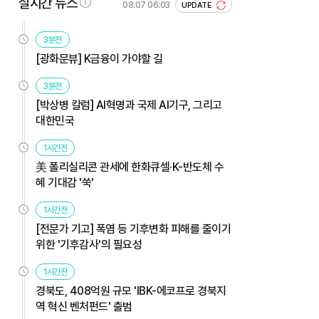
실시간 뉴스
08.07 06:03
UPDATE
3분전
[광화문뷰] K금융이 가야할 길
3분전
[박상병 칼럼] AI혁명과 국제 AI기구, 그리고
대한민국
1시간전
美 폴리실리콘 관세에 한화큐셀·K-반도체 수
혜 기대감 '쑥'
1시간전
[전문가 기고] 폭염 등 기후변화 피해를 줄이기
위한 '기후감사'의 필요성
1시간전
경북도, 408억원 규모 'IBK-에코프로 경북지
역 혁신 벤처펀드' 출범