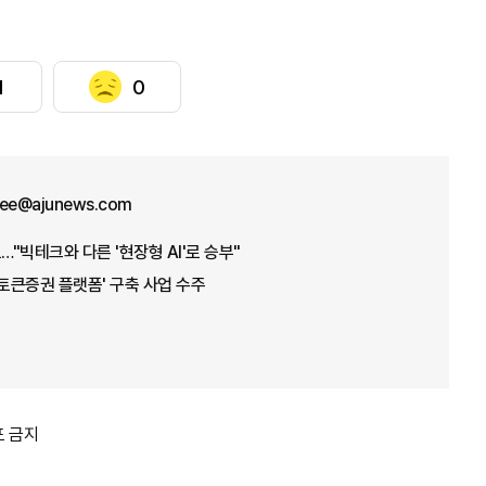
1
0
lee@ajunews.com
…"빅테크와 다른 '현장형 AI'로 승부"
'토큰증권 플랫폼' 구축 사업 수주
포 금지