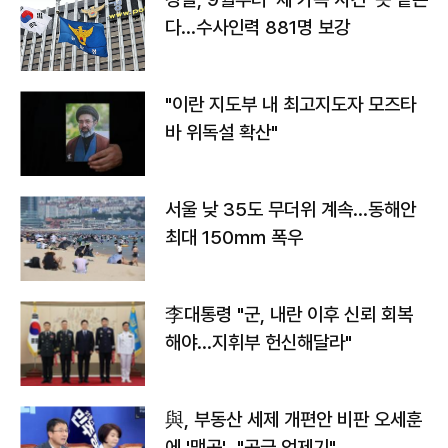
다…수사인력 881명 보강
"이란 지도부 내 최고지도자 모즈타
바 위독설 확산"
서울 낮 35도 무더위 계속…동해안
최대 150㎜ 폭우
李대통령 "군, 내란 이후 신뢰 회복
해야…지휘부 헌신해달라"
與, 부동산 세제 개편안 비판 오세훈
에 '맹공'…"공급 억제기"