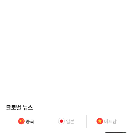
글로벌 뉴스
중국
일본
베트남