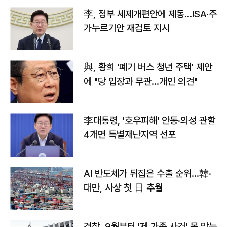
李, 정부 세제개편안에 제동…ISA·주
가누르기안 재검토 지시
與, 황희 '폐기 버스 청년 주택' 제안
에 "당 입장과 무관…개인 의견"
李대통령, '호우피해' 안동·의성 관할
4개면 특별재난지역 선포
AI 반도체가 뒤집은 수출 순위…韓·
대만, 사상 첫 日 추월
경찰, 9월부터 '제 가족 사건' 못 맡는