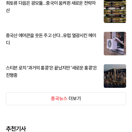
희토류 다음은 광모듈…중국이 움켜쥔 새로운 전략자
산
중국산 에어콘을 웃돈 주고 산다...유럽 열광시킨 메이
디
스티븐 로치 '과거의 홍콩'은 끝났지만 '새로운 홍콩'은
진행중
중국뉴스
더보기
추천기사