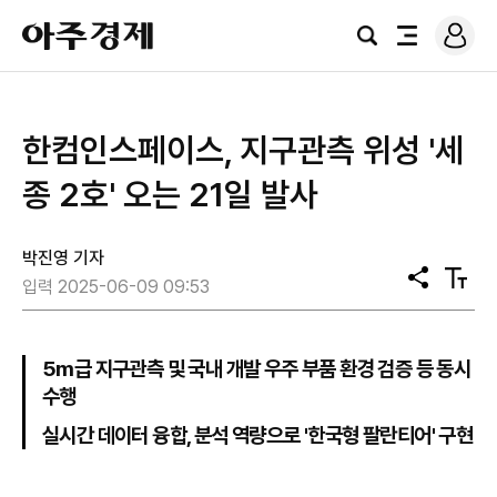
로
아
그
검
전
주
인
색
체
경
메
제
뉴
한컴인스페이스, 지구관측 위성 '세
종 2호' 오는 21일 발사
박진영 기자
공
텍
입력 2025-06-09 09:53
유
스
트
크
기
5m급 지구관측 및 국내 개발 우주 부품 환경 검증 등 동시
수행
실시간 데이터 융합, 분석 역량으로 '한국형 팔란티어' 구현