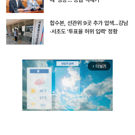
합수본, 선관위 9곳 추가 압색…강남
·서초도 '투표율 허위 입력' 정황
더보기
arrow_forward_ios
Unmute