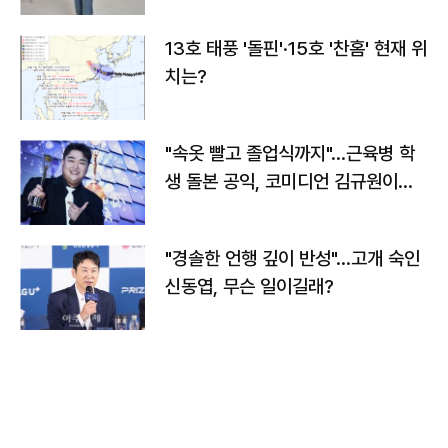
13호 태풍 '돌핀'·15호 '찬홈' 현재 위
치는?
"속옷 빨고 졸업식까지"…근육병 학
생 돌본 공익, 코미디언 김규원이었
다
"경솔한 언행 깊이 반성"…고개 숙인
신동엽, 무슨 일이길래?