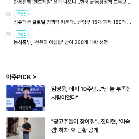
관세전쟁 '엔드게임' 윤곽 나오나…한국 新통상정책 교두보 활
용해야
17분전
섬유패션 글로벌 경쟁력 키운다…산업부 15개 과제 180억 지
원
18분전
농식품부, '천원의 아침밥' 참여 200개 대학 선정
아주PICK >
임영웅, 데뷔 10주년…"난 늘 부족한
사람이었다"
"광고주들이 찾아줘"…진태현, '이숙
캠' 하차 후 근황 공개