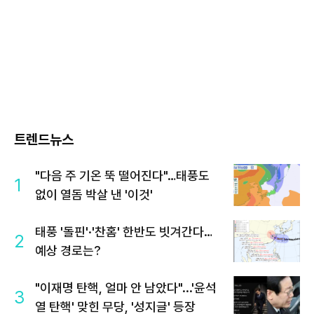
트렌드뉴스
"다음 주 기온 뚝 떨어진다"…태풍도
1
없이 열돔 박살 낸 '이것'
태풍 '돌핀'·'찬홈' 한반도 빗겨간다…
2
예상 경로는?
"이재명 탄핵, 얼마 안 남았다"...'윤석
3
열 탄핵' 맞힌 무당, '성지글' 등장