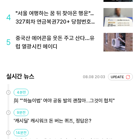
"서울 여행하는 꿈 뒤 찾아온 행운"…
4
327회차 연금복권720+ 당첨번호조
회 주목
중국산 에어콘을 웃돈 주고 산다...유
5
럽 열광시킨 메이디
실시간 뉴스
08.08 20:03
UPDATE
4분전
與 "'하늘이법' 여야 공동 발의 괜찮아…그것이 협치"
9분전
'캐시딜' 캐시워크 돈 버는 퀴즈, 정답은?
14분전