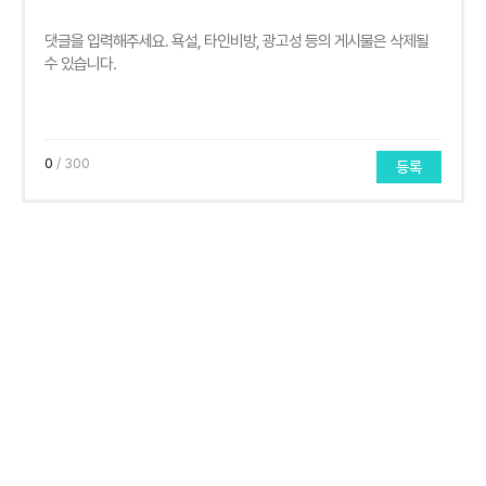
0
/ 300
등록