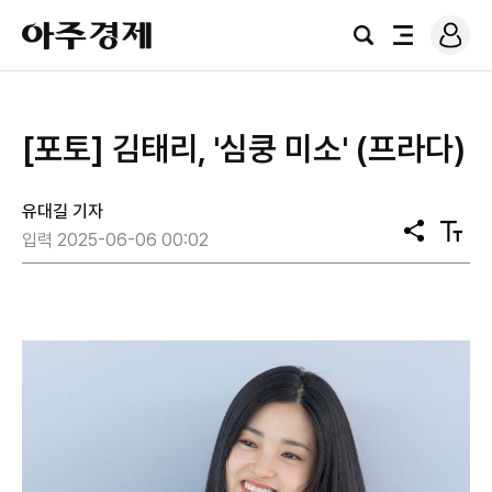
로
아
그
검
전
주
인
색
체
경
메
제
뉴
[포토] 김태리, '심쿵 미소' (프라다)
유대길 기자
공
텍
입력 2025-06-06 00:02
유
스
트
크
기