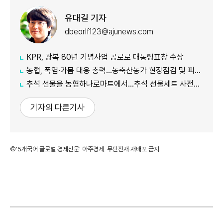
유대길 기자
dbeorlf123@ajunews.com
KPR, 광복 80년 기념사업 공로로 대통령표창 수상
농협, 폭염·가뭄 대응 총력...농축산농가 현장점검 및 피해 예방 강화
추석 선물을 농협하나로마트에서…추석 선물세트 사전예약 실시
기자의 다른기사
©'5개국어 글로벌 경제신문' 아주경제. 무단전재·재배포 금지