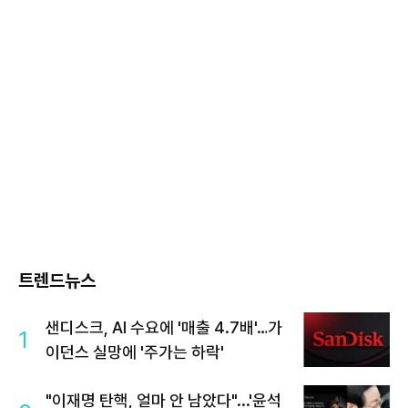
트렌드뉴스
샌디스크, AI 수요에 '매출 4.7배'…가
1
이던스 실망에 '주가는 하락'
"이재명 탄핵, 얼마 안 남았다"...'윤석