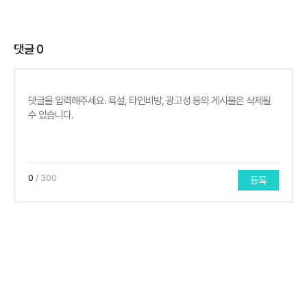
댓글
0
0
/ 300
등록