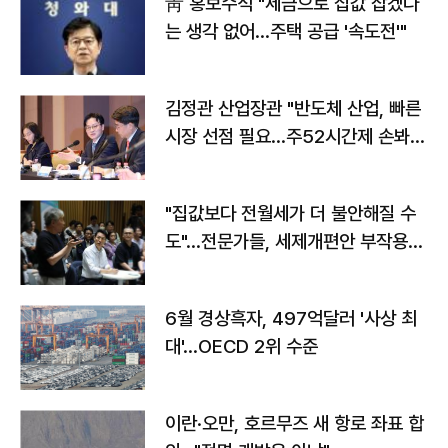
靑 홍보수석 "세금으로 집값 잡겠다
는 생각 없어…주택 공급 '속도전'"
김정관 산업장관 "반도체 산업, 빠른
시장 선점 필요…주52시간제 손봐
야"
"집값보다 전월세가 더 불안해질 수
도"…전문가들, 세제개편안 부작용
우려
6월 경상흑자, 497억달러 '사상 최
대'…OECD 2위 수준
이란·오만, 호르무즈 새 항로 좌표 합