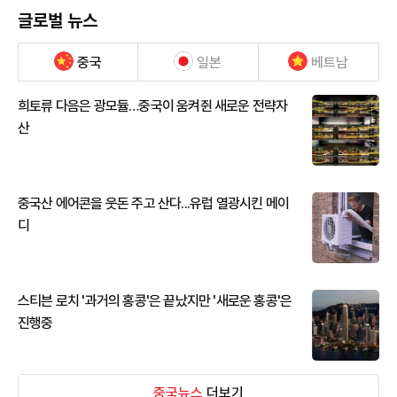
글로벌 뉴스
중국
일본
베트남
희토류 다음은 광모듈…중국이 움켜쥔 새로운 전략자
산
중국산 에어콘을 웃돈 주고 산다...유럽 열광시킨 메이
디
스티븐 로치 '과거의 홍콩'은 끝났지만 '새로운 홍콩'은
진행중
중국뉴스
더보기