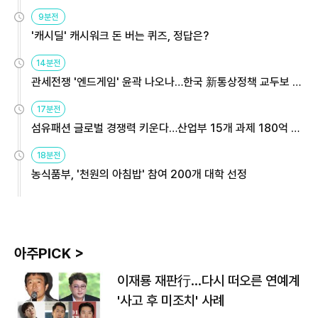
9분전
'캐시딜' 캐시워크 돈 버는 퀴즈, 정답은?
14분전
관세전쟁 '엔드게임' 윤곽 나오나…한국 新통상정책 교두보 활
용해야
17분전
섬유패션 글로벌 경쟁력 키운다…산업부 15개 과제 180억 지
원
18분전
농식품부, '천원의 아침밥' 참여 200개 대학 선정
아주PICK >
이재룡 재판行…다시 떠오른 연예계
'사고 후 미조치' 사례