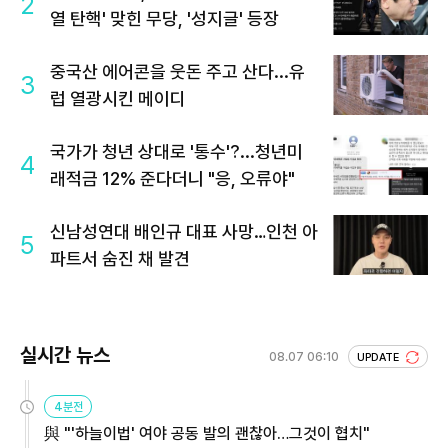
2
열 탄핵' 맞힌 무당, '성지글' 등장
중국산 에어콘을 웃돈 주고 산다...유
3
럽 열광시킨 메이디
국가가 청년 상대로 '통수'?...청년미
4
래적금 12% 준다더니 "응, 오류야"
신남성연대 배인규 대표 사망…인천 아
5
파트서 숨진 채 발견
실시간 뉴스
08.07 06:10
UPDATE
4분전
與 "'하늘이법' 여야 공동 발의 괜찮아…그것이 협치"