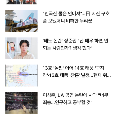
"한국산 물은 안마셔"…日 지진 구호
품 보냈더니 비하한 누리꾼
'태도 논란' 정준원 "난 배우 하면 안
되는 사람인가? 생각 했다"
13호 '돌핀' 이어 14호 태풍 '구지
라'·15호 태풍 '찬홈' 발생…현재 위
치와 이동경로는?
이상준, LA 공연 논란에 사과 "너무
죄송…연구하고 공부할 것"