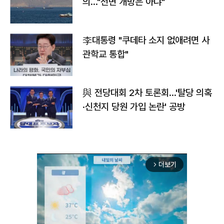
의…"전면 개방은 아냐"
李대통령 "쿠데타 소지 없애려면 사
관학교 통합"
與 전당대회 2차 토론회…'탈당 의혹
·신천지 당원 가입 논란' 공방
더보기
arrow_forward_ios