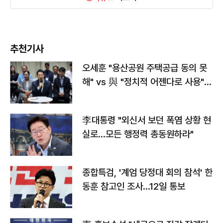
추천기사
오세훈 "용산공원 주택공급 동의 못
해" vs 與 "정치적 어젠다로 사용"
맞불
李대통령 "외신서 보던 폭염 상황 현
실로…모든 행정력 총동원하라"
종합특검, '계엄 당정대 회의 참석' 한
동훈 참고인 조사...12일 통보