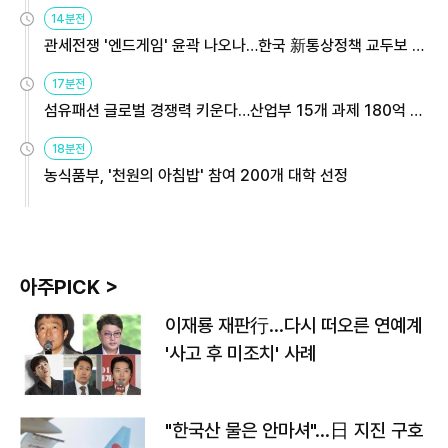
14분전
관세전쟁 '엔드게임' 윤곽 나오나…한국 新통상정책 교두보 활
용해야
17분전
섬유패션 글로벌 경쟁력 키운다…산업부 15개 과제 180억 지
원
18분전
농식품부, '천원의 아침밥' 참여 200개 대학 선정
아주PICK >
이재룡 재판行…다시 떠오른 연예계
'사고 후 미조치' 사례
"한국산 물은 안마셔"…日 지진 구호