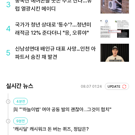
중국산 에어콘을 웃돈 주고 산다...유
3
럽 열광시킨 메이디
국가가 청년 상대로 '통수'?...청년미
4
래적금 12% 준다더니 "응, 오류야"
신남성연대 배인규 대표 사망…인천 아
5
파트서 숨진 채 발견
실시간 뉴스
08.07 01:24
UPDATE
4분전
與 "'하늘이법' 여야 공동 발의 괜찮아…그것이 협치"
9분전
'캐시딜' 캐시워크 돈 버는 퀴즈, 정답은?