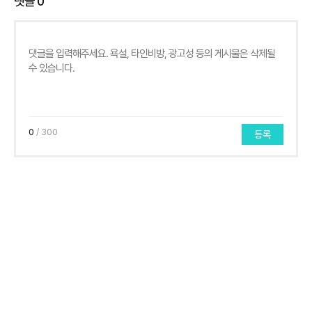
댓글
0
0
/ 300
등록