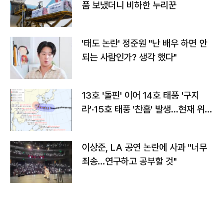
품 보냈더니 비하한 누리꾼
'태도 논란' 정준원 "난 배우 하면 안
되는 사람인가? 생각 했다"
13호 '돌핀' 이어 14호 태풍 '구지
라'·15호 태풍 '찬홈' 발생…현재 위
치와 이동경로는?
이상준, LA 공연 논란에 사과 "너무
죄송…연구하고 공부할 것"