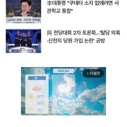
李대통령 "쿠데타 소지 없애려면 사
관학교 통합"
與 전당대회 2차 토론회…'탈당 의혹
·신천지 당원 가입 논란' 공방
더보기
arrow_forward_ios