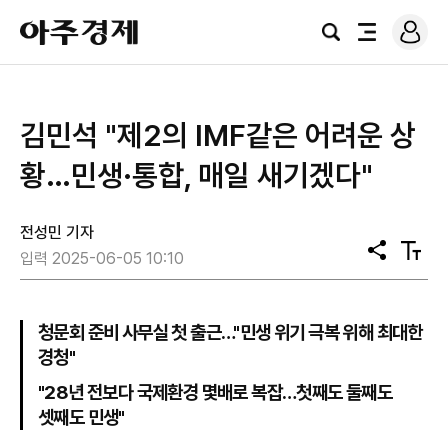
로
아
그
검
전
주
인
색
체
경
메
제
뉴
김민석 "제2의 IMF같은 어려운 상
황…민생·통합, 매일 새기겠다"
전성민 기자
공
텍
입력 2025-06-05 10:10
유
스
트
크
기
청문회 준비 사무실 첫 출근…"민생 위기 극복 위해 최대한
경청"
"28년 전보다 국제환경 몇배로 복잡…첫째도 둘째도
셋째도 민생"