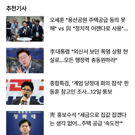
추천기사
오세훈 "용산공원 주택공급 동의 못
해" vs 與 "정치적 어젠다로 사용"
맞불
李대통령 "외신서 보던 폭염 상황 현
실로…모든 행정력 총동원하라"
종합특검, '계엄 당정대 회의 참석' 한
동훈 참고인 조사...12일 통보
靑 홍보수석 "세금으로 집값 잡겠다
는 생각 없어…주택 공급 '속도전'"