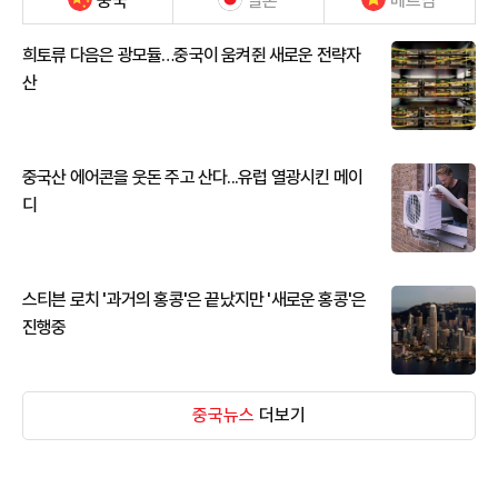
중국
일본
베트남
희토류 다음은 광모듈…중국이 움켜쥔 새로운 전략자
산
중국산 에어콘을 웃돈 주고 산다...유럽 열광시킨 메이
디
스티븐 로치 '과거의 홍콩'은 끝났지만 '새로운 홍콩'은
진행중
중국뉴스
더보기