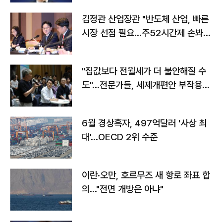
김정관 산업장관 "반도체 산업, 빠른
시장 선점 필요…주52시간제 손봐
야"
"집값보다 전월세가 더 불안해질 수
도"…전문가들, 세제개편안 부작용
우려
6월 경상흑자, 497억달러 '사상 최
대'…OECD 2위 수준
이란·오만, 호르무즈 새 항로 좌표 합
의…"전면 개방은 아냐"