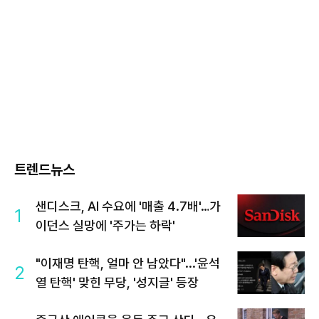
트렌드뉴스
샌디스크, AI 수요에 '매출 4.7배'…가
1
이던스 실망에 '주가는 하락'
"이재명 탄핵, 얼마 안 남았다"...'윤석
2
열 탄핵' 맞힌 무당, '성지글' 등장