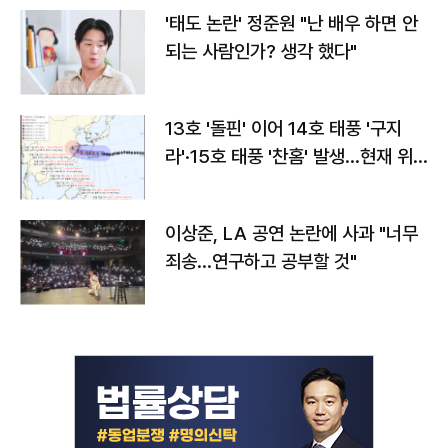
'태도 논란' 정준원 "난 배우 하면 안
되는 사람인가? 생각 했다"
13호 '돌핀' 이어 14호 태풍 '구지
라'·15호 태풍 '찬홈' 발생…현재 위
치와 이동경로는?
이상준, LA 공연 논란에 사과 "너무
죄송…연구하고 공부할 것"