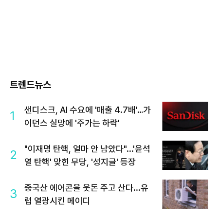
트렌드뉴스
샌디스크, AI 수요에 '매출 4.7배'…가
1
이던스 실망에 '주가는 하락'
"이재명 탄핵, 얼마 안 남았다"...'윤석
2
열 탄핵' 맞힌 무당, '성지글' 등장
중국산 에어콘을 웃돈 주고 산다...유
3
럽 열광시킨 메이디