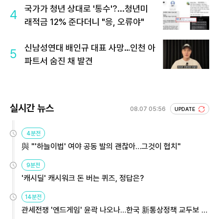
국가가 청년 상대로 '통수'?...청년미
4
래적금 12% 준다더니 "응, 오류야"
신남성연대 배인규 대표 사망…인천 아
5
파트서 숨진 채 발견
실시간 뉴스
08.07 05:56
UPDATE
4분전
與 "'하늘이법' 여야 공동 발의 괜찮아…그것이 협치"
9분전
'캐시딜' 캐시워크 돈 버는 퀴즈, 정답은?
14분전
관세전쟁 '엔드게임' 윤곽 나오나…한국 新통상정책 교두보 활