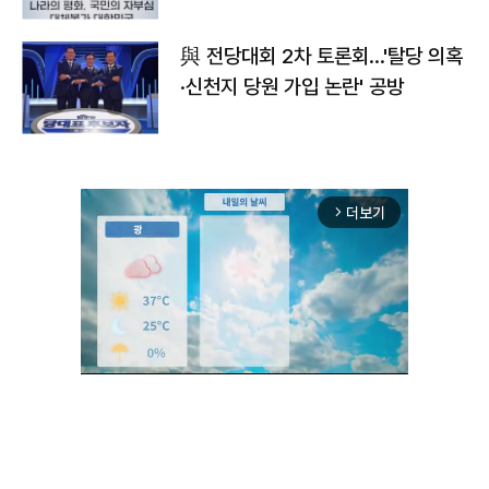
與 전당대회 2차 토론회…'탈당 의혹
·신천지 당원 가입 논란' 공방
더보기
arrow_forward_ios
Unmute