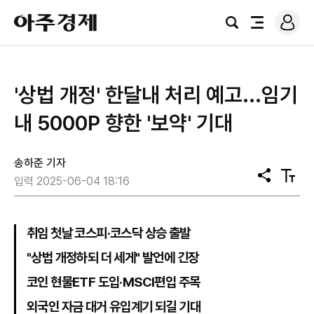
로
아
그
검
전
주
인
색
체
경
메
제
뉴
'상법 개정' 한달내 처리 예고...임기
내 5000P 향한 '보약' 기대
송하준 기자
공
텍
입력 2025-06-04 18:16
유
스
트
크
기
취임 첫날 코스피·코스닥 상승 출발
"상법 개정하되 더 세게" 발언에 긴장
코인 현물ETF 도입·MSCI편입 주목
외국인 자금 대거 유입계기 되길 기대