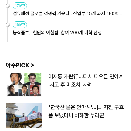
용해야
17분전
섬유패션 글로벌 경쟁력 키운다…산업부 15개 과제 180억 지
원
18분전
농식품부, '천원의 아침밥' 참여 200개 대학 선정
아주PICK >
이재룡 재판行…다시 떠오른 연예계
'사고 후 미조치' 사례
"한국산 물은 안마셔"…日 지진 구호
품 보냈더니 비하한 누리꾼