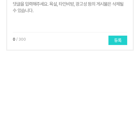
0
/ 300
등록