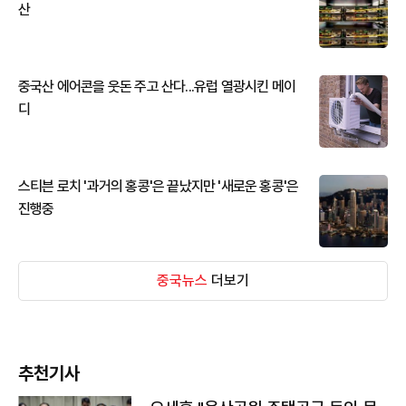
산
중국산 에어콘을 웃돈 주고 산다...유럽 열광시킨 메이
디
스티븐 로치 '과거의 홍콩'은 끝났지만 '새로운 홍콩'은
진행중
중국뉴스
더보기
추천기사