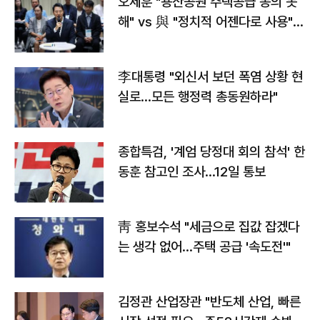
오세훈 "용산공원 주택공급 동의 못
해" vs 與 "정치적 어젠다로 사용"
맞불
李대통령 "외신서 보던 폭염 상황 현
실로…모든 행정력 총동원하라"
종합특검, '계엄 당정대 회의 참석' 한
동훈 참고인 조사...12일 통보
靑 홍보수석 "세금으로 집값 잡겠다
는 생각 없어…주택 공급 '속도전'"
김정관 산업장관 "반도체 산업, 빠른