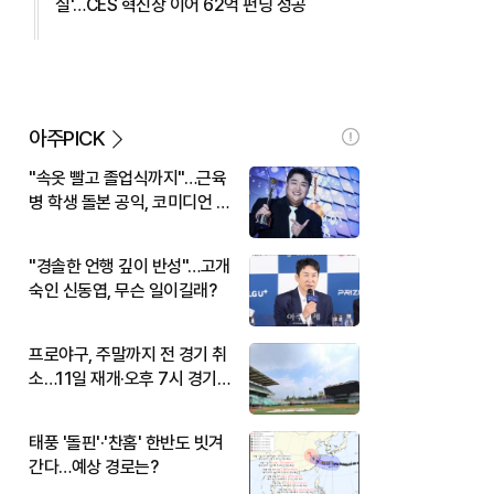
실'…CES 혁신상 이어 62억 펀딩 성공
아주PICK
"속옷 빨고 졸업식까지"…근육
병 학생 돌본 공익, 코미디언 김
규원이었다
"경솔한 언행 깊이 반성"…고개
숙인 신동엽, 무슨 일이길래?
프로야구, 주말까지 전 경기 취
소…11일 재개·오후 7시 경기
시작
태풍 '돌핀'·'찬홈' 한반도 빗겨
간다…예상 경로는?