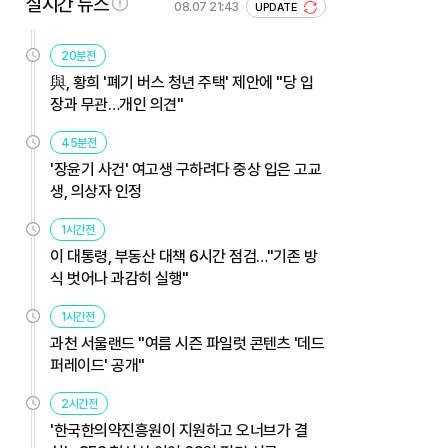
실시간 뉴스
08.07 21:43
UPDATE
20분전
與, 황희 '폐기 버스 청년 주택' 제안에 "당 입
장과 무관…개인 의견"
45분전
'장윤기 사건' 여고생 구하려다 중상 입은 고교
생, 의상자 인정
1시간전
이 대통령, 부동산 대책 6시간 점검…"기존 방
식 벗어나 과감히 실행"
1시간전
과천 서울랜드 "여름 시즌 파일럿 콘텐츠 '데드
퍼레이드' 공개"
2시간전
'한국한의약진흥원이 지원하고 오너브가 결