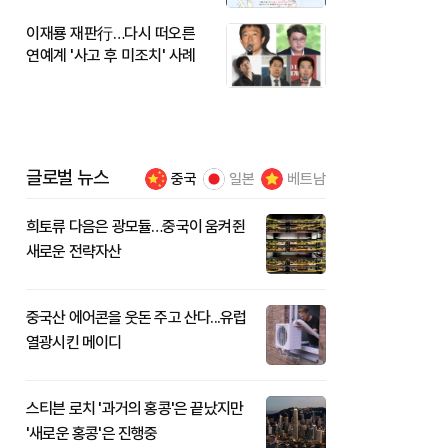
이재룡 재판行…다시 떠오른
연예계 '사고 후 미조치' 사례
글로벌 뉴스
중국
일본
베트남
희토류 다음은 광모듈…중국이 움켜쥔
새로운 전략자산
중국산 에어콘을 웃돈 주고 산다...유럽
열광시킨 메이디
스티븐 로치 '과거의 홍콩'은 끝났지만
'새로운 홍콩'은 진행중