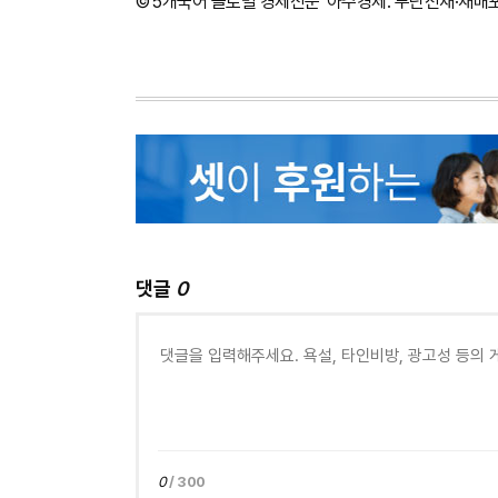
©'5개국어 글로벌 경제신문' 아주경제. 무단전재·재배
댓글
0
0
/ 300