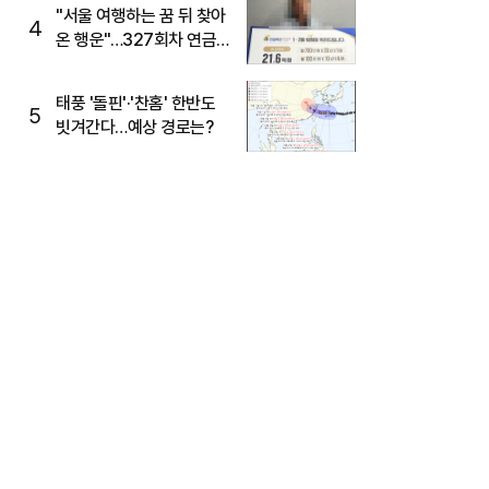
"서울 여행하는 꿈 뒤 찾아
4
온 행운"…327회차 연금
복권720+ 당첨번호조회
주목
태풍 '돌핀'·'찬홈' 한반도
5
빗겨간다…예상 경로는?