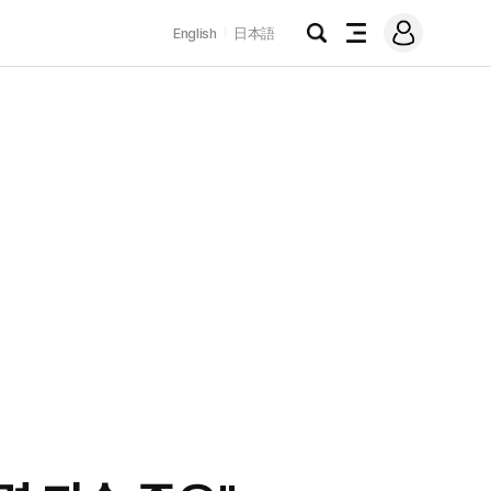
로
English
日本語
그
검
전
인
색
체
메
뉴