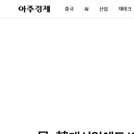
아
중국
AI
산업
재테크
주
경
제