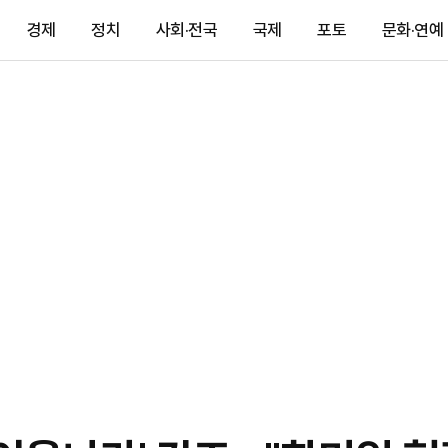
경제
정치
사회·전국
국제
포토
문화·연예