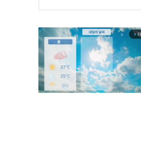
더
arrow_forward_ios
Mut