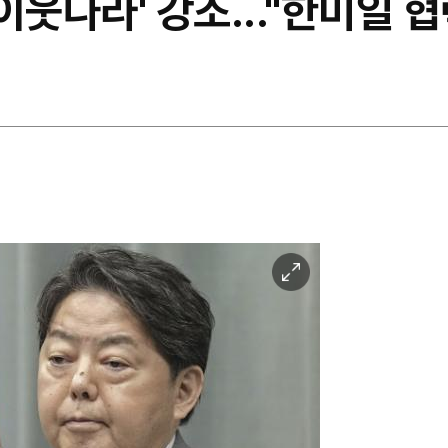
이웃나라' 강조..."한미일 협
이
미
지
확
대