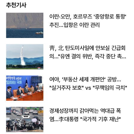
추천기사
이란·오만, 호르무즈 '중앙항로 통항'
추진…입항은 이란 관리
靑, 北 탄도미사일에 안보실 긴급회
의…"유엔 결의 위반, 즉각 중단 촉
구"
여야, '부동산 세제 개편안' 공방…
"실거주자 보호" vs "무책임의 극치"
경제성장까지 갉아먹는 역대급 폭
염…李대통령 "국가적 기후 재난"