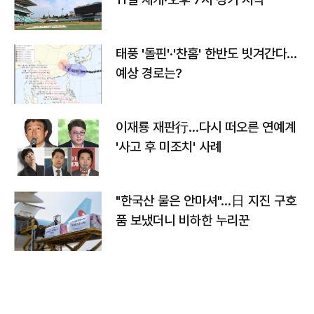
태풍 '돌핀'·'찬홈' 한반도 빗겨간다…
예상 경로는?
이재룡 재판行…다시 떠오른 연예계
'사고 후 미조치' 사례
"한국산 물은 안마셔"…日 지진 구호
품 보냈더니 비하한 누리꾼