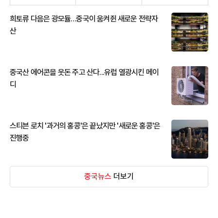
희토류 다음은 광모듈…중국이 움켜쥔 새로운 전략자
산
중국산 에어콘을 웃돈 주고 산다...유럽 열광시킨 메이
디
스티븐 로치 '과거의 홍콩'은 끝났지만 '새로운 홍콩'은
진행중
중국뉴스
더보기