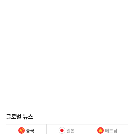
글로벌 뉴스
중국
일본
베트남