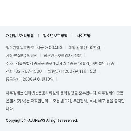
Unmute
개인정보처리방침
청소년보호정책
사이트맵
정기간행등록번호 : 서울 아 00493
회장·발행인 : 곽영길
사장·편집인 : 임규진
청소년보호책임자 : 전운
주소 : 서울특별시 종로구 종로 1길 42(수송동 146-1) 이마빌딩 11층
전화 : 02-767-1500
발행일자 : 2007년 11월 15일
등록일자 : 2008년 01월10일
아주경제는 인터넷신문윤리위원회 윤리강령을 준수합니다. 아주경제의 모든
콘텐츠(기사)는 저작권법의 보호를 받으며, 무단전재, 복사, 배포 등을 금지합
니다.
Copyright ⓒ AJUNEWS All rights reserved.