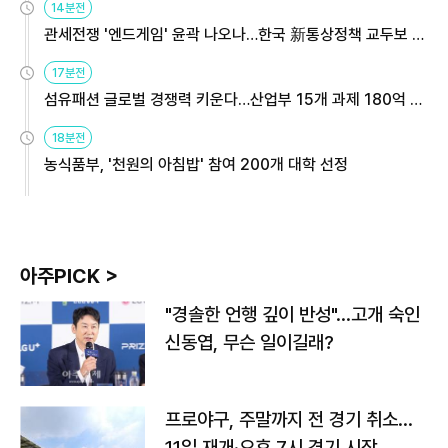
14분전
관세전쟁 '엔드게임' 윤곽 나오나…한국 新통상정책 교두보 활
용해야
17분전
섬유패션 글로벌 경쟁력 키운다…산업부 15개 과제 180억 지
원
18분전
농식품부, '천원의 아침밥' 참여 200개 대학 선정
아주PICK >
"경솔한 언행 깊이 반성"…고개 숙인
신동엽, 무슨 일이길래?
프로야구, 주말까지 전 경기 취소…
11일 재개·오후 7시 경기 시작