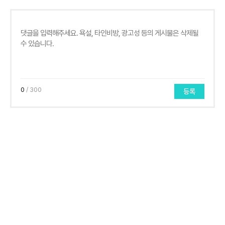
0
/ 300
등록