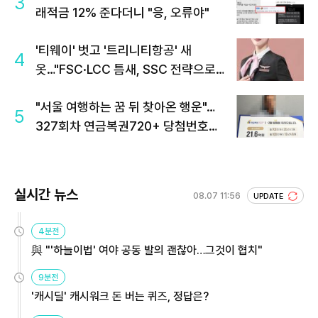
3
래적금 12% 준다더니 "응, 오류야"
'티웨이' 벗고 '트리니티항공' 새
4
옷…"FSC·LCC 틈새, SSC 전략으로
공략"
"서울 여행하는 꿈 뒤 찾아온 행운"…
5
327회차 연금복권720+ 당첨번호조
회 주목
실시간 뉴스
08.07 11:56
UPDATE
4분전
與 "'하늘이법' 여야 공동 발의 괜찮아…그것이 협치"
9분전
'캐시딜' 캐시워크 돈 버는 퀴즈, 정답은?