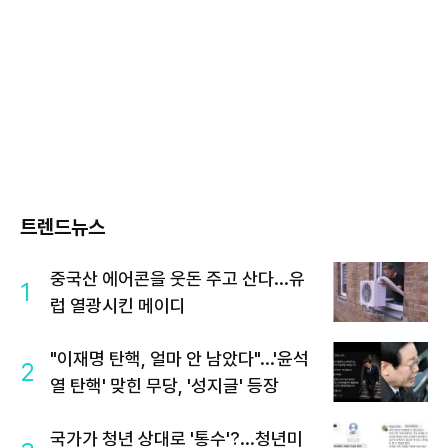
트렌드뉴스
중국산 에어콘을 웃돈 주고 산다...유
1
럽 열광시킨 메이디
"이재명 탄핵, 얼마 안 남았다"...'윤석
2
열 탄핵' 맞힌 무당, '성지글' 등장
국가가 청년 상대로 '통수'?...청년미