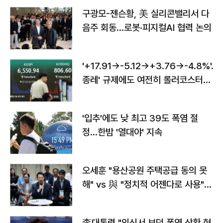
구광모-젠슨황, 美 실리콘밸리서 다
음주 회동…로봇·피지컬AI 협력 논의
'+17.91→-5.12→+3.76→-4.8%'…'
종레' 규제에도 여전히 롤러코스터
타는 코스피
'입추'에도 낮 최고 39도 폭염 절
정…한밤 '열대야' 지속
오세훈 "용산공원 주택공급 동의 못
해" vs 與 "정치적 어젠다로 사용"
맞불
李대통령 "외신서 보던 폭염 상황 현