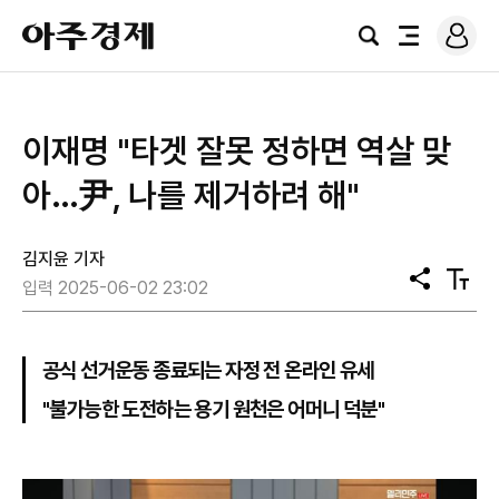
로
아
그
검
전
주
인
색
체
경
메
제
뉴
이재명 "타겟 잘못 정하면 역살 맞
아…尹, 나를 제거하려 해"
김지윤 기자
공
텍
입력 2025-06-02 23:02
유
스
트
크
기
공식 선거운동 종료되는 자정 전 온라인 유세
"불가능한 도전하는 용기 원천은 어머니 덕분"