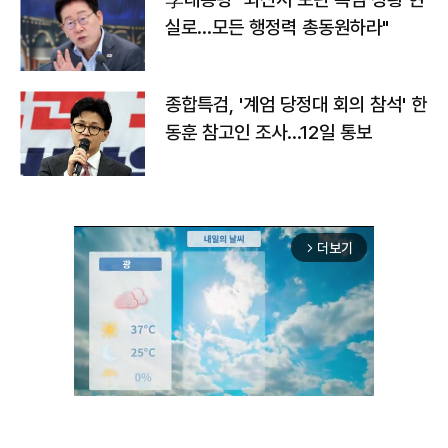
실로…모든 행정력 총동원하라"
종합특검, '계엄 당정대 회의 참석' 한
동훈 참고인 조사...12일 통보
더보기
arrow_forward_ios