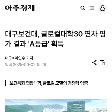
로
아
그
검
전
주
인
색
체
경
메
제
뉴
대구보건대, 글로컬대학30 연차 평
가 결과 'A등급' 획득
대구=이인수 기자
공
텍
입력 2025-06-02 15:29
유
스
트
크
기
보건특화 연합대학, 글로컬 모델의 경쟁력 입증