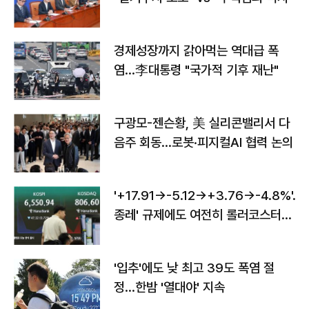
경제성장까지 갉아먹는 역대급 폭
염…李대통령 "국가적 기후 재난"
구광모-젠슨황, 美 실리콘밸리서 다
음주 회동…로봇·피지컬AI 협력 논의
'+17.91→-5.12→+3.76→-4.8%'…'
종레' 규제에도 여전히 롤러코스터
타는 코스피
'입추'에도 낮 최고 39도 폭염 절
정…한밤 '열대야' 지속