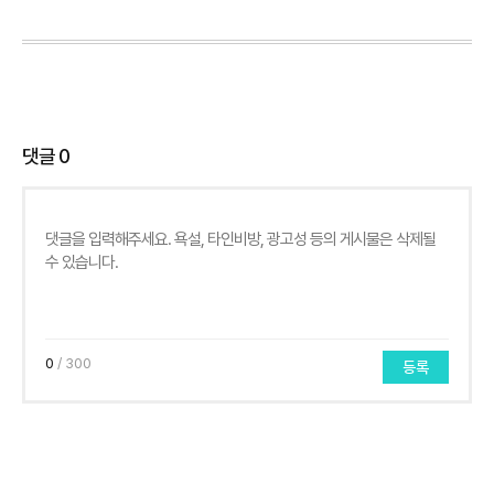
댓글
0
0
/ 300
등록