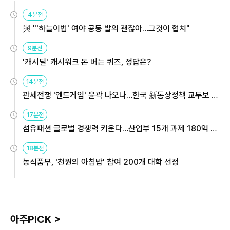
4분전
與 "'하늘이법' 여야 공동 발의 괜찮아…그것이 협치"
9분전
'캐시딜' 캐시워크 돈 버는 퀴즈, 정답은?
14분전
관세전쟁 '엔드게임' 윤곽 나오나…한국 新통상정책 교두보 활
용해야
17분전
섬유패션 글로벌 경쟁력 키운다…산업부 15개 과제 180억 지
원
18분전
농식품부, '천원의 아침밥' 참여 200개 대학 선정
아주PICK >