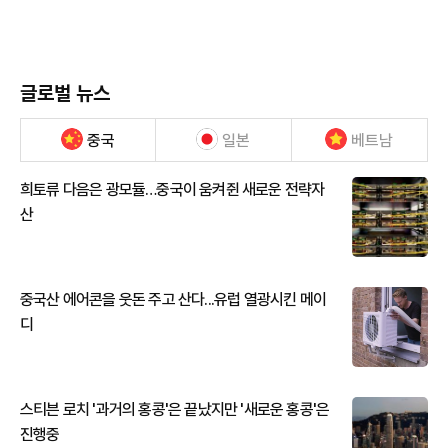
글로벌 뉴스
중국
일본
베트남
희토류 다음은 광모듈…중국이 움켜쥔 새로운 전략자
산
중국산 에어콘을 웃돈 주고 산다...유럽 열광시킨 메이
디
스티븐 로치 '과거의 홍콩'은 끝났지만 '새로운 홍콩'은
진행중