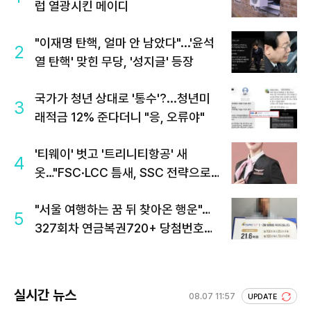
럽 열광시킨 메이디
"이재명 탄핵, 얼마 안 남았다"...'윤석
2
열 탄핵' 맞힌 무당, '성지글' 등장
국가가 청년 상대로 '통수'?...청년미
3
래적금 12% 준다더니 "응, 오류야"
'티웨이' 벗고 '트리니티항공' 새
4
옷…"FSC·LCC 틈새, SSC 전략으로
공략"
"서울 여행하는 꿈 뒤 찾아온 행운"…
5
327회차 연금복권720+ 당첨번호조
회 주목
실시간 뉴스
08.07 11:57
UPDATE