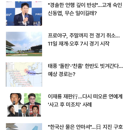
"경솔한 언행 깊이 반성"…고개 숙인
신동엽, 무슨 일이길래?
프로야구, 주말까지 전 경기 취소…
11일 재개·오후 7시 경기 시작
태풍 '돌핀'·'찬홈' 한반도 빗겨간다…
예상 경로는?
이재룡 재판行…다시 떠오른 연예계
'사고 후 미조치' 사례
"한국산 물은 안마셔"…日 지진 구호