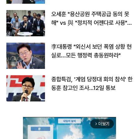
오세훈 "용산공원 주택공급 동의 못
해" vs 與 "정치적 어젠다로 사용"
맞불
李대통령 "외신서 보던 폭염 상황 현
실로…모든 행정력 총동원하라"
종합특검, '계엄 당정대 회의 참석' 한
동훈 참고인 조사...12일 통보
더보기
arrow_forward_ios