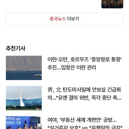
중국뉴스
더보기
추천기사
이란·오만, 호르무즈 '중앙항로 통항'
추진…입항은 이란 관리
靑, 北 탄도미사일에 안보실 긴급회
의…"유엔 결의 위반, 즉각 중단 촉
구"
여야, '부동산 세제 개편안' 공방…
"실거주자 보호" vs "무책임의 극치"