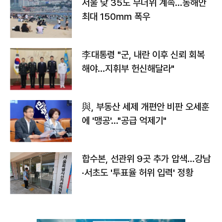
서울 낮 35도 무더위 계속…동해안
최대 150㎜ 폭우
李대통령 "군, 내란 이후 신뢰 회복
해야…지휘부 헌신해달라"
與, 부동산 세제 개편안 비판 오세훈
에 '맹공'…"공급 억제기"
합수본, 선관위 9곳 추가 압색…강남
·서초도 '투표율 허위 입력' 정황