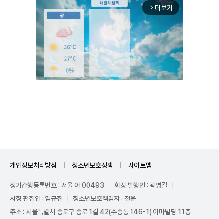
더보기
arrow_forward_ios
Unmute
개인정보처리방침
청소년보호정책
사이트맵
정기간행등록번호 : 서울 아 00493
회장·발행인 : 곽영길
사장·편집인 : 임규진
청소년보호책임자 : 전운
주소 : 서울특별시 종로구 종로 1길 42(수송동 146-1) 이마빌딩 11층