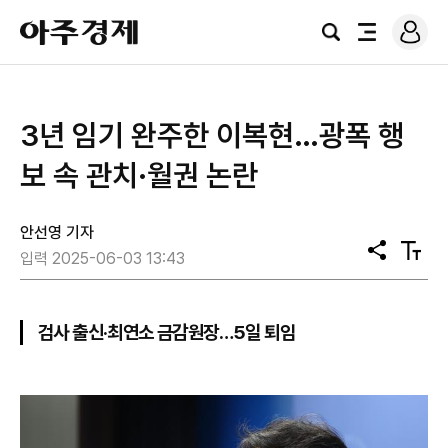
로
아
그
검
전
주
인
색
체
경
메
제
뉴
3년 임기 완주한 이복현…광폭 행
보 속 관치·월권 논란
안선영 기자
공
텍
입력 2025-06-03 13:43
유
스
트
크
기
검사 출신·최연소 금감원장…5일 퇴임