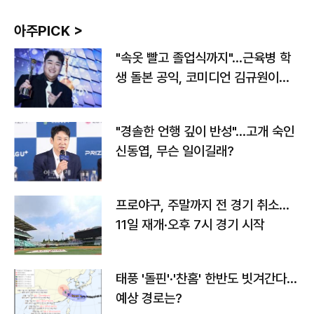
아주PICK >
"속옷 빨고 졸업식까지"…근육병 학
생 돌본 공익, 코미디언 김규원이었
다
"경솔한 언행 깊이 반성"…고개 숙인
신동엽, 무슨 일이길래?
프로야구, 주말까지 전 경기 취소…
11일 재개·오후 7시 경기 시작
태풍 '돌핀'·'찬홈' 한반도 빗겨간다…
예상 경로는?