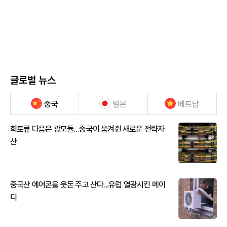
글로벌 뉴스
중국
일본
베트남
희토류 다음은 광모듈…중국이 움켜쥔 새로운 전략자
산
중국산 에어콘을 웃돈 주고 산다...유럽 열광시킨 메이
디