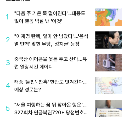
"다음 주 기온 뚝 떨어진다"…태풍도
1
없이 열돔 박살 낸 '이것'
"이재명 탄핵, 얼마 안 남았다"...'윤석
2
열 탄핵' 맞힌 무당, '성지글' 등장
중국산 에어콘을 웃돈 주고 산다...유
3
럽 열광시킨 메이디
태풍 '돌핀'·'찬홈' 한반도 빗겨간다…
4
예상 경로는?
"서울 여행하는 꿈 뒤 찾아온 행운"…
5
327회차 연금복권720+ 당첨번호조
회 주목