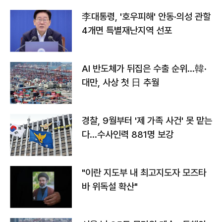
李대통령, '호우피해' 안동·의성 관할
4개면 특별재난지역 선포
AI 반도체가 뒤집은 수출 순위…韓·
대만, 사상 첫 日 추월
경찰, 9월부터 '제 가족 사건' 못 맡는
다…수사인력 881명 보강
"이란 지도부 내 최고지도자 모즈타
바 위독설 확산"