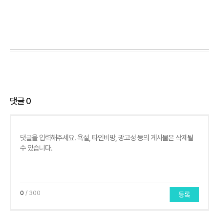
댓글
0
0
/ 300
등록