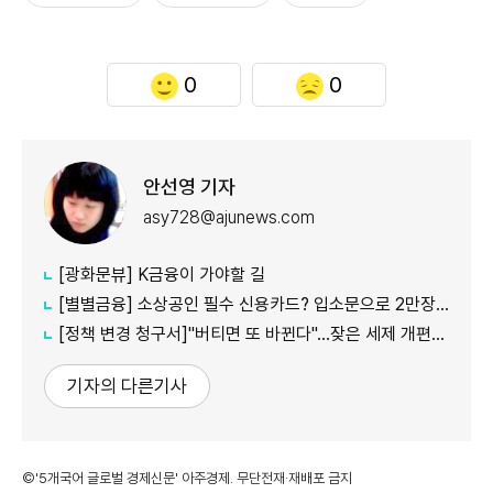
0
0
안선영 기자
asy728@ajunews.com
[광화문뷰] K금융이 가야할 길
[별별금융] 소상공인 필수 신용카드? 입소문으로 2만장 발급
[정책 변경 청구서]"버티면 또 바뀐다"…잦은 세제 개편이 키운 '학습 효과'
기자의 다른기사
©'5개국어 글로벌 경제신문' 아주경제. 무단전재·재배포 금지