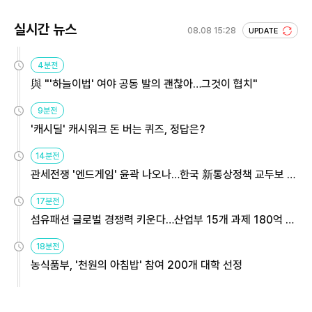
실시간 뉴스
08.08 15:28
UPDATE
4분전
與 "'하늘이법' 여야 공동 발의 괜찮아…그것이 협치"
9분전
'캐시딜' 캐시워크 돈 버는 퀴즈, 정답은?
14분전
관세전쟁 '엔드게임' 윤곽 나오나…한국 新통상정책 교두보 활
용해야
17분전
섬유패션 글로벌 경쟁력 키운다…산업부 15개 과제 180억 지
원
18분전
농식품부, '천원의 아침밥' 참여 200개 대학 선정