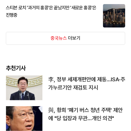
스티븐 로치 '과거의 홍콩'은 끝났지만 '새로운 홍콩'은
진행중
중국뉴스
더보기
추천기사
李, 정부 세제개편안에 제동…ISA·주
가누르기안 재검토 지시
與, 황희 '폐기 버스 청년 주택' 제안
에 "당 입장과 무관…개인 의견"