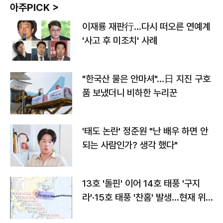
아주PICK >
이재룡 재판行…다시 떠오른 연예계
'사고 후 미조치' 사례
"한국산 물은 안마셔"…日 지진 구호
품 보냈더니 비하한 누리꾼
'태도 논란' 정준원 "난 배우 하면 안
되는 사람인가? 생각 했다"
13호 '돌핀' 이어 14호 태풍 '구지
라'·15호 태풍 '찬홈' 발생…현재 위
치와 이동경로는?