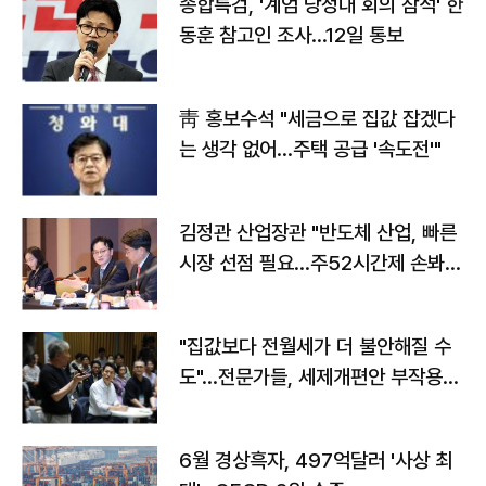
종합특검, '계엄 당정대 회의 참석' 한
동훈 참고인 조사...12일 통보
靑 홍보수석 "세금으로 집값 잡겠다
는 생각 없어…주택 공급 '속도전'"
김정관 산업장관 "반도체 산업, 빠른
시장 선점 필요…주52시간제 손봐
야"
"집값보다 전월세가 더 불안해질 수
도"…전문가들, 세제개편안 부작용
우려
6월 경상흑자, 497억달러 '사상 최