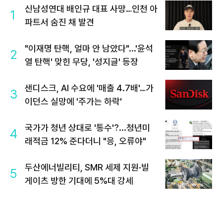
신남성연대 배인규 대표 사망…인천 아
1
파트서 숨진 채 발견
"이재명 탄핵, 얼마 안 남았다"...'윤석
2
열 탄핵' 맞힌 무당, '성지글' 등장
샌디스크, AI 수요에 '매출 4.7배'…가
3
이던스 실망에 '주가는 하락'
국가가 청년 상대로 '통수'?...청년미
4
래적금 12% 준다더니 "응, 오류야"
두산에너빌리티, SMR 세제 지원·빌
5
게이츠 방한 기대에 5%대 강세