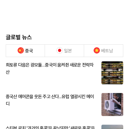
글로벌 뉴스
중국
일본
베트남
희토류 다음은 광모듈…중국이 움켜쥔 새로운 전략자
산
중국산 에어콘을 웃돈 주고 산다...유럽 열광시킨 메이
디
스티븐 로치 '과거의 홍콩'은 끝났지만 '새로운 홍콩'은