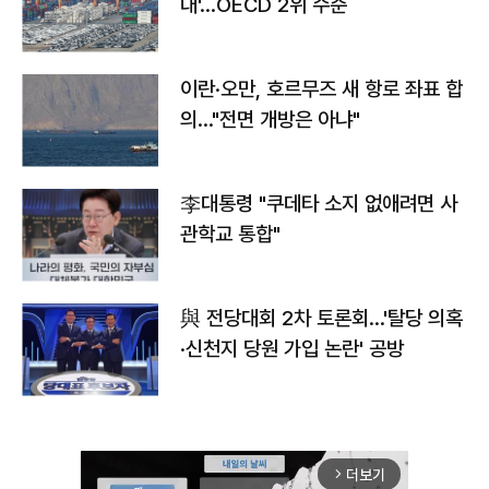
대'…OECD 2위 수준
이란·오만, 호르무즈 새 항로 좌표 합
의…"전면 개방은 아냐"
李대통령 "쿠데타 소지 없애려면 사
관학교 통합"
與 전당대회 2차 토론회…'탈당 의혹
·신천지 당원 가입 논란' 공방
더보기
arrow_forward_ios