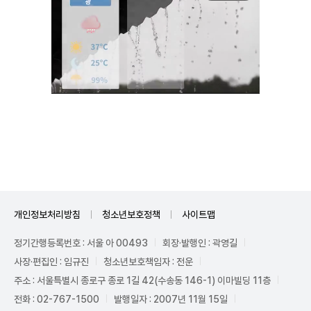
Unmute
개인정보처리방침
청소년보호정책
사이트맵
정기간행등록번호 : 서울 아 00493
회장·발행인 : 곽영길
사장·편집인 : 임규진
청소년보호책임자 : 전운
주소 : 서울특별시 종로구 종로 1길 42(수송동 146-1) 이마빌딩 11층
전화 : 02-767-1500
발행일자 : 2007년 11월 15일