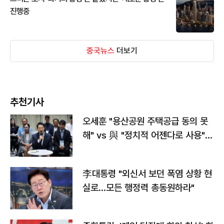
진행중
중국뉴스
더보기
추천기사
오세훈 "용산공원 주택공급 동의 못
해" vs 與 "정치적 어젠다로 사용"
맞불
李대통령 "외신서 보던 폭염 상황 현
실로…모든 행정력 총동원하라"