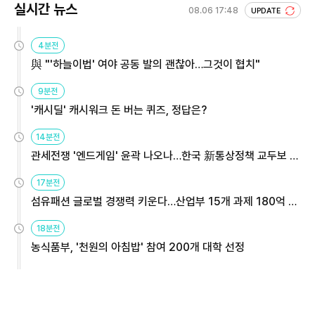
실시간 뉴스
08.06 17:48
UPDATE
4분전
與 "'하늘이법' 여야 공동 발의 괜찮아…그것이 협치"
9분전
'캐시딜' 캐시워크 돈 버는 퀴즈, 정답은?
14분전
관세전쟁 '엔드게임' 윤곽 나오나…한국 新통상정책 교두보 활
용해야
17분전
섬유패션 글로벌 경쟁력 키운다…산업부 15개 과제 180억 지
원
18분전
농식품부, '천원의 아침밥' 참여 200개 대학 선정