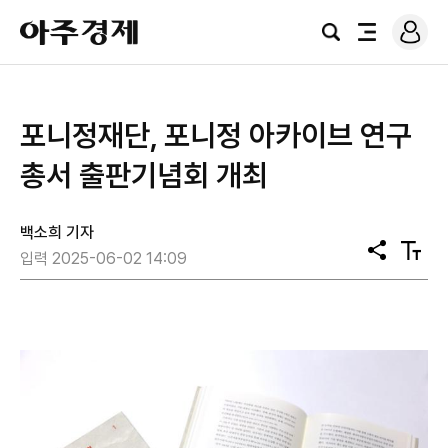
로
아
그
검
전
주
인
색
체
경
메
제
뉴
포니정재단, 포니정 아카이브 연구
총서 출판기념회 개최
백소희 기자
공
텍
입력 2025-06-02 14:09
유
스
트
크
기