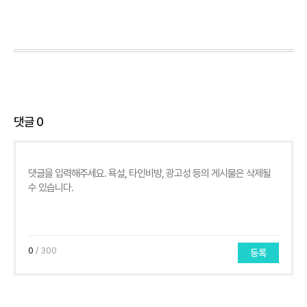
댓글
0
0
/ 300
등록