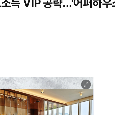
소득 VIP 공략...'어퍼하우
이
미
지
확
대