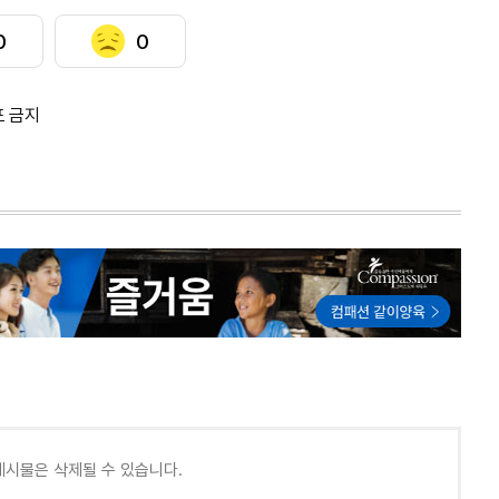
0
0
포 금지