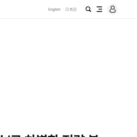
로
English
日本語
그
검
전
인
색
체
메
뉴