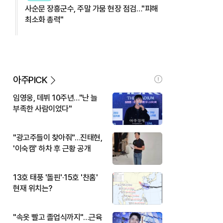
사순문 장흥군수, 주말 가뭄 현장 점검…"피해
최소화 총력"
아주PICK
임영웅, 데뷔 10주년…"난 늘
부족한 사람이었다"
"광고주들이 찾아줘"…진태현,
'이숙캠' 하차 후 근황 공개
13호 태풍 '돌핀'·15호 '찬홈'
현재 위치는?
"속옷 빨고 졸업식까지"…근육