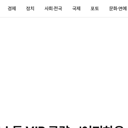
경제
정치
사회·전국
국제
포토
문화·연예