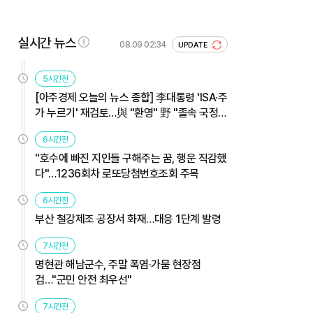
실시간 뉴스
08.09 02:34
UPDATE
5시간전
[아주경제 오늘의 뉴스 종합] 李대통령 'ISA·주
가 누르기' 재검토…與 "환영" 野 "졸속 국정"
外
6시간전
"호수에 빠진 지인들 구해주는 꿈, 행운 직감했
다"…1236회차 로또당첨번호조회 주목
6시간전
부산 철강제조 공장서 화재…대응 1단계 발령
7시간전
명현관 해남군수, 주말 폭염·가뭄 현장점
검…"군민 안전 최우선"
7시간전