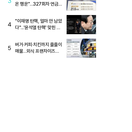
3
온 행운"…327회차 연금
복권720+ 당첨번호조회
주목
"이재명 탄핵, 얼마 안 남았
4
다"...'윤석열 탄핵' 맞힌 무
당, '성지글' 등장
버거·커피·치킨까지 줄줄이
5
매물…외식 프랜차이즈
M&A '활기'