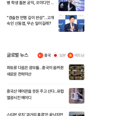
병 학생 돌본 공익, 코미디언 김
규원이었다
"경솔한 언행 깊이 반성"…고개
숙인 신동엽, 무슨 일이길래?
글로벌 뉴스
중국
일본
베트남
희토류 다음은 광모듈…중국이 움켜쥔
새로운 전략자산
중국산 에어콘을 웃돈 주고 산다...유럽
열광시킨 메이디
스티븐 로치 '과거의 홍콩'은 끝났지만