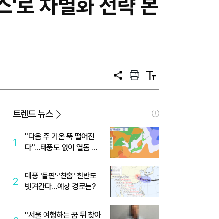
스'로 차별화 전략 본
공
프
텍
유
린
스
트
트
크
기
트렌드 뉴스
"다음 주 기온 뚝 떨어진
1
다"…태풍도 없이 열돔 박
살 낸 '이것'
태풍 '돌핀'·'찬홈' 한반도
2
빗겨간다…예상 경로는?
"서울 여행하는 꿈 뒤 찾아