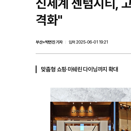
신세계 센텀시티, 고
격화"
부산=박연진 기자
입력 2025-06-01 19:21
맞춤형 쇼핑·미쉐린 다이닝까지 확대