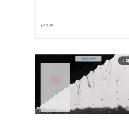
0
/ 300
더
arrow_forward_ios