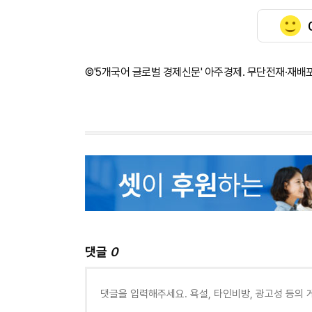
©'5개국어 글로벌 경제신문' 아주경제. 무단전재·재배
댓글
0