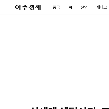
아
중국
AI
산업
재테크
주
경
제