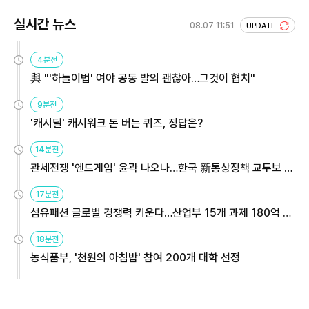
실시간 뉴스
08.07 11:51
UPDATE
4분전
與 "'하늘이법' 여야 공동 발의 괜찮아…그것이 협치"
9분전
'캐시딜' 캐시워크 돈 버는 퀴즈, 정답은?
14분전
관세전쟁 '엔드게임' 윤곽 나오나…한국 新통상정책 교두보 활
용해야
17분전
섬유패션 글로벌 경쟁력 키운다…산업부 15개 과제 180억 지
원
18분전
농식품부, '천원의 아침밥' 참여 200개 대학 선정