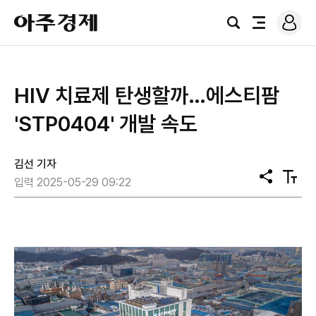
로
아
그
검
전
주
인
색
체
경
메
제
뉴
HIV 치료제 탄생할까…에스티팜
'STP0404' 개발 속도
김선 기자
공
텍
입력 2025-05-29 09:22
유
스
트
크
기