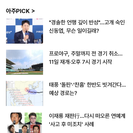
아주PICK >
"경솔한 언행 깊이 반성"…고개 숙인
신동엽, 무슨 일이길래?
프로야구, 주말까지 전 경기 취소…
11일 재개·오후 7시 경기 시작
태풍 '돌핀'·'찬홈' 한반도 빗겨간다…
예상 경로는?
이재룡 재판行…다시 떠오른 연예계
'사고 후 미조치' 사례