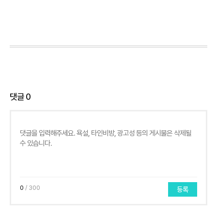
댓글
0
0
/ 300
등록