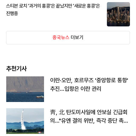
스티븐 로치 '과거의 홍콩'은 끝났지만 '새로운 홍콩'은
진행중
중국뉴스
더보기
추천기사
이란·오만, 호르무즈 '중앙항로 통항'
추진…입항은 이란 관리
靑, 北 탄도미사일에 안보실 긴급회
의…"유엔 결의 위반, 즉각 중단 촉
구"