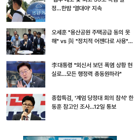
정…한밤 '열대야' 지속
오세훈 "용산공원 주택공급 동의 못
해" vs 與 "정치적 어젠다로 사용"
맞불
李대통령 "외신서 보던 폭염 상황 현
실로…모든 행정력 총동원하라"
종합특검, '계엄 당정대 회의 참석' 한
동훈 참고인 조사...12일 통보