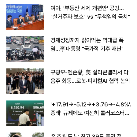
여야, '부동산 세제 개편안' 공방…
"실거주자 보호" vs "무책임의 극치"
경제성장까지 갉아먹는 역대급 폭
염…李대통령 "국가적 기후 재난"
구광모-젠슨황, 美 실리콘밸리서 다
음주 회동…로봇·피지컬AI 협력 논의
'+17.91→-5.12→+3.76→-4.8%'…'
종레' 규제에도 여전히 롤러코스터
타는 코스피
'입추'에도 낮 최고 39도 폭염 절