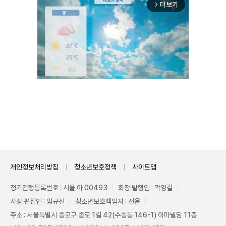
더보기
arrow_forward_ios
Unmute
개인정보처리방침
청소년보호정책
사이트맵
정기간행등록번호 : 서울 아 00493
회장·발행인 : 곽영길
사장·편집인 : 임규진
청소년보호책임자 : 전운
주소 : 서울특별시 종로구 종로 1길 42(수송동 146-1) 이마빌딩 11층