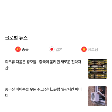
글로벌 뉴스
중국
일본
베트남
희토류 다음은 광모듈…중국이 움켜쥔 새로운 전략자
산
중국산 에어콘을 웃돈 주고 산다...유럽 열광시킨 메이
디