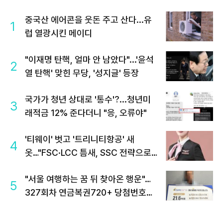
중국산 에어콘을 웃돈 주고 산다...유
1
럽 열광시킨 메이디
"이재명 탄핵, 얼마 안 남았다"...'윤석
2
열 탄핵' 맞힌 무당, '성지글' 등장
국가가 청년 상대로 '통수'?...청년미
3
래적금 12% 준다더니 "응, 오류야"
'티웨이' 벗고 '트리니티항공' 새
4
옷…"FSC·LCC 틈새, SSC 전략으로
공략"
"서울 여행하는 꿈 뒤 찾아온 행운"…
5
327회차 연금복권720+ 당첨번호조
회 주목