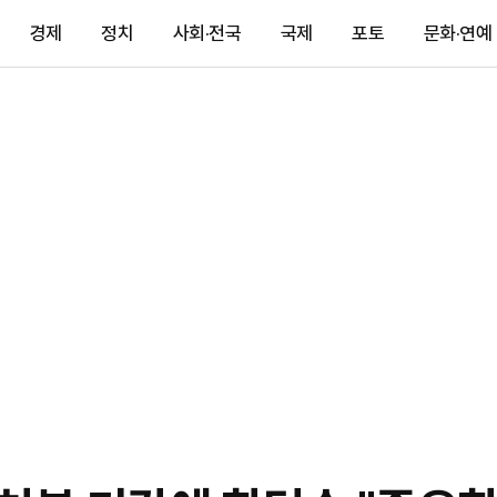
경제
정치
사회·전국
국제
포토
문화·연예