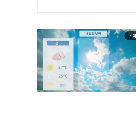
더
arrow_forward_ios
Mut