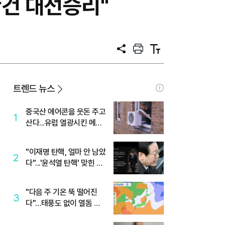
건 대선승리"
공
프
텍
유
린
스
트
트
크
기
트렌드 뉴스
중국산 에어콘을 웃돈 주고
1
산다...유럽 열광시킨 메이
디
"이재명 탄핵, 얼마 안 남았
2
다"...'윤석열 탄핵' 맞힌 무
당, '성지글' 등장
"다음 주 기온 뚝 떨어진
3
다"…태풍도 없이 열돔 박
살 낸 '이것'