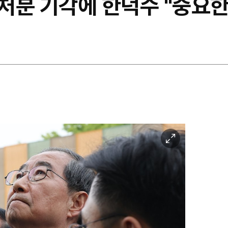
처분 기각에 한덕수 "중요한
이
미
지
확
대