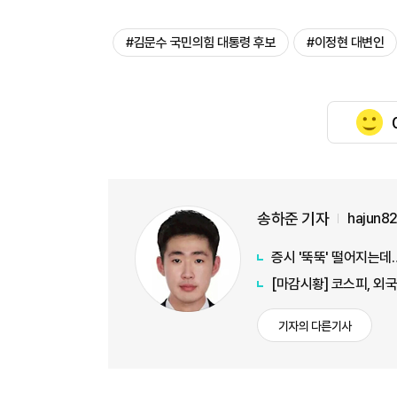
#김문수 국민의힘 대통령 후보
#이정현 대변인
송하준 기자
hajun8
증시 '뚝뚝' 떨어지는
[마감시황] 코스피, 외국
기자의 다른기사