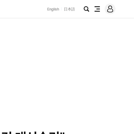
로
English
日本語
그
검
전
인
색
체
메
뉴