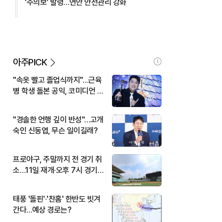
'주의보' 발령…연안 안전관리 강화
아주PICK
"속옷 빨고 졸업식까지"…근육
병 학생 돌본 공익, 코미디언 김
규원이었다
"경솔한 언행 깊이 반성"…고개
숙인 신동엽, 무슨 일이길래?
프로야구, 주말까지 전 경기 취
소…11일 재개·오후 7시 경기
시작
태풍 '돌핀'·'찬홈' 한반도 빗겨
간다…예상 경로는?