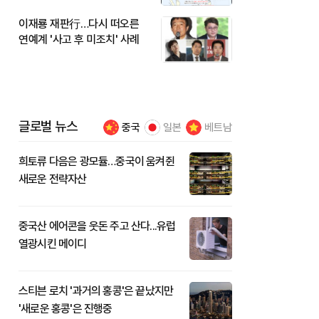
이재룡 재판行…다시 떠오른
연예계 '사고 후 미조치' 사례
글로벌 뉴스
중국
일본
베트남
희토류 다음은 광모듈…중국이 움켜쥔
새로운 전략자산
중국산 에어콘을 웃돈 주고 산다...유럽
열광시킨 메이디
스티븐 로치 '과거의 홍콩'은 끝났지만
'새로운 홍콩'은 진행중