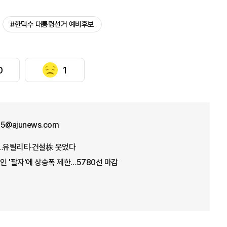
#한덕수 대통령선거 예비후보
0
1
25@ajunews.com
데…유틸리티·건설株 웃었다
인 '팔자'에 상승폭 제한…5780선 마감