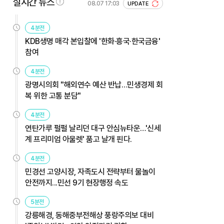
실시간 뉴스
08.07 17:03
UPDATE
4분전
KDB생명 매각 본입찰에 '한화·흥국·한국금융'
참여
4분전
광명시의회 "해외연수 예산 반납…민생경제 회
복 위한 고통 분담"
4분전
연탄가루 펄펄 날리던 대구 안심뉴타운…'신세
계 프리미엄 아울렛' 품고 날개 핀다.
4분전
민경선 고양시장, 자족도시 전략부터 물놀이
안전까지...민선 9기 현장행정 속도
5분전
강릉해경, 동해중부전해상 풍랑주의보 대비