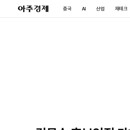
아
중국
AI
산업
재테크
주
경
제