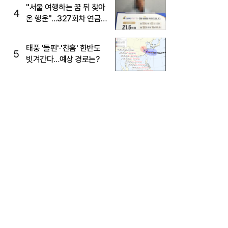
"서울 여행하는 꿈 뒤 찾아
4
온 행운"…327회차 연금
복권720+ 당첨번호조회
주목
태풍 '돌핀'·'찬홈' 한반도
5
빗겨간다…예상 경로는?