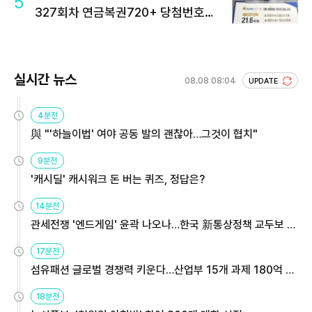
5
327회차 연금복권720+ 당첨번호조
회 주목
실시간 뉴스
08.08 08:04
UPDATE
4분전
與 "'하늘이법' 여야 공동 발의 괜찮아…그것이 협치"
9분전
'캐시딜' 캐시워크 돈 버는 퀴즈, 정답은?
14분전
관세전쟁 '엔드게임' 윤곽 나오나…한국 新통상정책 교두보 활
용해야
17분전
섬유패션 글로벌 경쟁력 키운다…산업부 15개 과제 180억 지
원
18분전