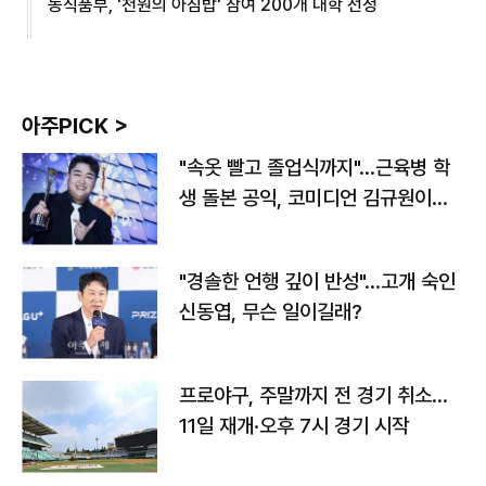
농식품부, '천원의 아침밥' 참여 200개 대학 선정
아주PICK >
"속옷 빨고 졸업식까지"…근육병 학
생 돌본 공익, 코미디언 김규원이었
다
"경솔한 언행 깊이 반성"…고개 숙인
신동엽, 무슨 일이길래?
프로야구, 주말까지 전 경기 취소…
11일 재개·오후 7시 경기 시작