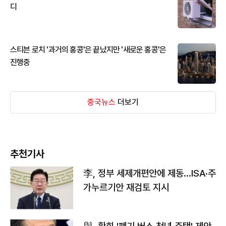
디
스티븐 로치 '과거의 홍콩'은 끝났지만 '새로운 홍콩'은
진행중
중국뉴스
더보기
추천기사
李, 정부 세제개편안에 제동…ISA·주
가누르기안 재검토 지시