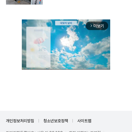
더보기
arrow_forward_ios
Unmute
개인정보처리방침
청소년보호정책
사이트맵