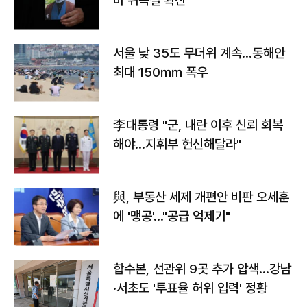
바 위독설 확산"
서울 낮 35도 무더위 계속…동해안
최대 150㎜ 폭우
李대통령 "군, 내란 이후 신뢰 회복
해야…지휘부 헌신해달라"
與, 부동산 세제 개편안 비판 오세훈
에 '맹공'…"공급 억제기"
합수본, 선관위 9곳 추가 압색…강남
·서초도 '투표율 허위 입력' 정황