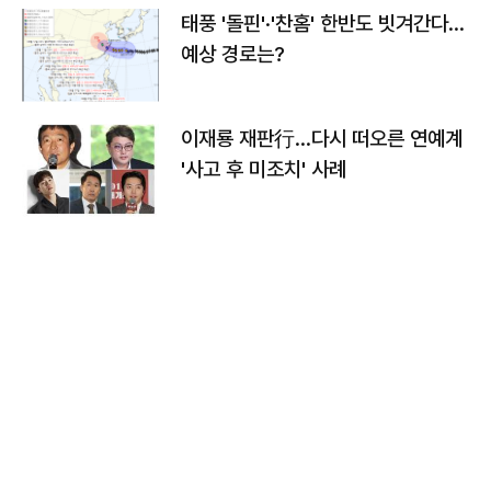
태풍 '돌핀'·'찬홈' 한반도 빗겨간다…
예상 경로는?
이재룡 재판行…다시 떠오른 연예계
'사고 후 미조치' 사례