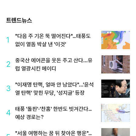
트렌드뉴스
"다음 주 기온 뚝 떨어진다"…태풍도
1
없이 열돔 박살 낸 '이것'
중국산 에어콘을 웃돈 주고 산다...유
2
럽 열광시킨 메이디
"이재명 탄핵, 얼마 안 남았다"...'윤석
3
열 탄핵' 맞힌 무당, '성지글' 등장
태풍 '돌핀'·'찬홈' 한반도 빗겨간다…
4
예상 경로는?
"서울 여행하는 꿈 뒤 찾아온 행운"…