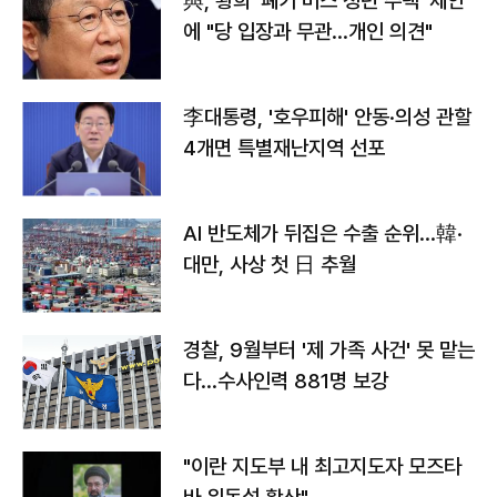
與, 황희 '폐기 버스 청년 주택' 제안
에 "당 입장과 무관…개인 의견"
李대통령, '호우피해' 안동·의성 관할
4개면 특별재난지역 선포
AI 반도체가 뒤집은 수출 순위…韓·
대만, 사상 첫 日 추월
경찰, 9월부터 '제 가족 사건' 못 맡는
다…수사인력 881명 보강
"이란 지도부 내 최고지도자 모즈타