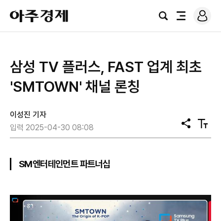
로
아
그
검
전
주
인
색
체
경
메
제
뉴
삼성 TV 플러스, FAST 업계 최초
'SMTOWN' 채널 론칭
이성진 기자
공
텍
입력 2025-04-30 08:08
유
스
트
크
기
SM엔터테인먼트 파트너십