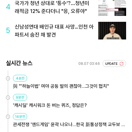
국가가 청년 상대로 '통수'?...청년미
4
래적금 12% 준다더니 "응, 오류야"
신남성연대 배인규 대표 사망…인천 아
5
파트서 숨진 채 발견
실시간 뉴스
08.07 03:46
UPDATE
4분전
與 "'하늘이법' 여야 공동 발의 괜찮아…그것이 협치"
9분전
'캐시딜' 캐시워크 돈 버는 퀴즈, 정답은?
14분전
관세전쟁 '엔드게임' 윤곽 나오나…한국 新통상정책 교두보 활
용해야