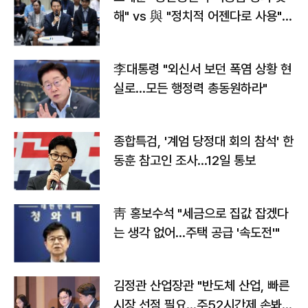
해" vs 與 "정치적 어젠다로 사용"
맞불
李대통령 "외신서 보던 폭염 상황 현
실로…모든 행정력 총동원하라"
종합특검, '계엄 당정대 회의 참석' 한
동훈 참고인 조사...12일 통보
靑 홍보수석 "세금으로 집값 잡겠다
는 생각 없어…주택 공급 '속도전'"
김정관 산업장관 "반도체 산업, 빠른
시장 선점 필요…주52시간제 손봐