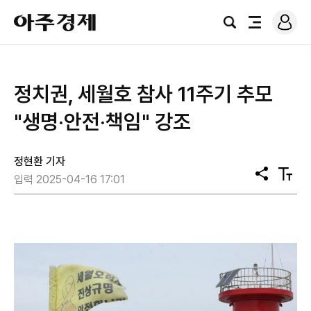
로
아
그
검
전
주
인
색
체
경
메
제
뉴
정치권, 세월호 참사 11주기 추모
"생명‧안전‧책임" 강조
정현환 기자
공
텍
입력 2025-04-16 17:01
유
스
트
크
기