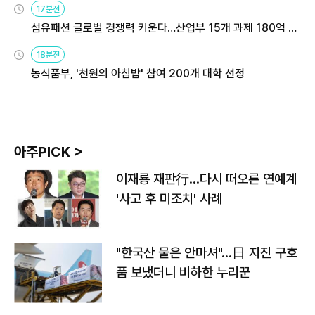
17분전
섬유패션 글로벌 경쟁력 키운다…산업부 15개 과제 180억 지
원
18분전
농식품부, '천원의 아침밥' 참여 200개 대학 선정
아주PICK >
이재룡 재판行…다시 떠오른 연예계
'사고 후 미조치' 사례
"한국산 물은 안마셔"…日 지진 구호
품 보냈더니 비하한 누리꾼