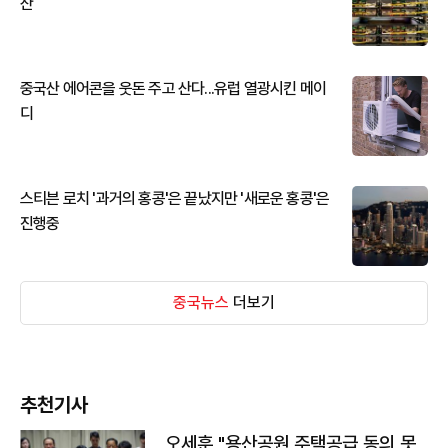
산
중국산 에어콘을 웃돈 주고 산다...유럽 열광시킨 메이
디
스티븐 로치 '과거의 홍콩'은 끝났지만 '새로운 홍콩'은
진행중
중국뉴스
더보기
추천기사
오세훈 "용산공원 주택공급 동의 못