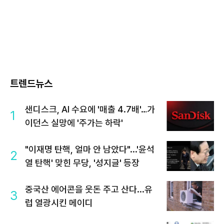
트렌드뉴스
샌디스크, AI 수요에 '매출 4.7배'…가
1
이던스 실망에 '주가는 하락'
"이재명 탄핵, 얼마 안 남았다"...'윤석
2
열 탄핵' 맞힌 무당, '성지글' 등장
중국산 에어콘을 웃돈 주고 산다...유
3
럽 열광시킨 메이디