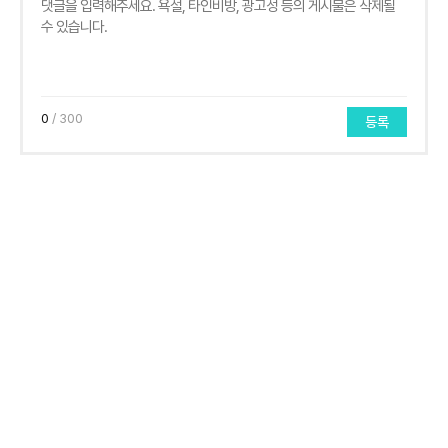
0
/ 300
등록