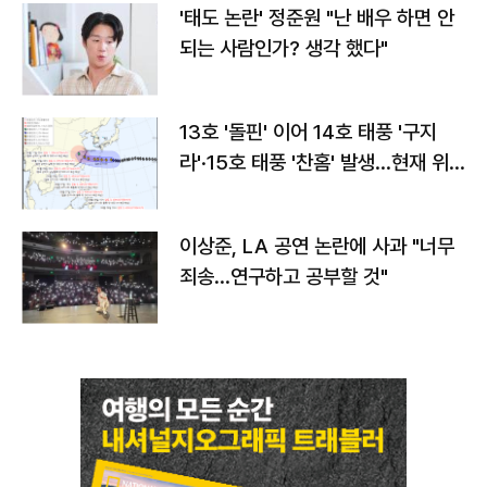
'태도 논란' 정준원 "난 배우 하면 안
되는 사람인가? 생각 했다"
13호 '돌핀' 이어 14호 태풍 '구지
라'·15호 태풍 '찬홈' 발생…현재 위
치와 이동경로는?
이상준, LA 공연 논란에 사과 "너무
죄송…연구하고 공부할 것"