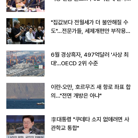
야"
"집값보다 전월세가 더 불안해질 수
도"…전문가들, 세제개편안 부작용
우려
6월 경상흑자, 497억달러 '사상 최
대'…OECD 2위 수준
이란·오만, 호르무즈 새 항로 좌표 합
의…"전면 개방은 아냐"
李대통령 "쿠데타 소지 없애려면 사
관학교 통합"