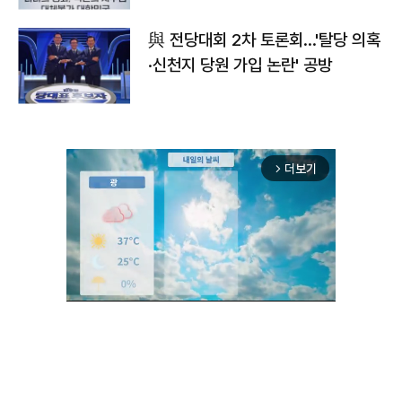
與 전당대회 2차 토론회…'탈당 의혹
·신천지 당원 가입 논란' 공방
더보기
arrow_forward_ios
Mute