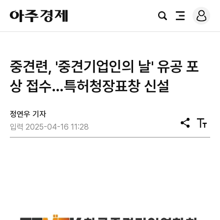
로
아
그
검
전
주
인
색
체
경
메
제
뉴
중견련, '중견기업인의 날' 유공 포
상 접수…특허청장표창 신설
정연우 기자
공
텍
입력 2025-04-16 11:28
유
스
트
크
기