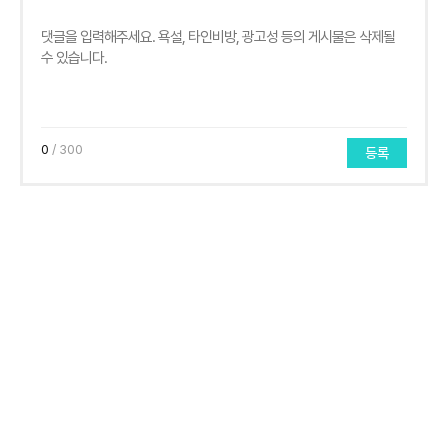
0
/ 300
등록