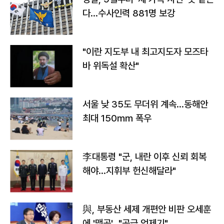
다…수사인력 881명 보강
"이란 지도부 내 최고지도자 모즈타
바 위독설 확산"
서울 낮 35도 무더위 계속…동해안
최대 150㎜ 폭우
李대통령 "군, 내란 이후 신뢰 회복
해야…지휘부 헌신해달라"
與, 부동산 세제 개편안 비판 오세훈
에 '맹공'…"공급 억제기"