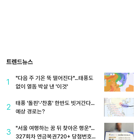
트렌드뉴스
"다음 주 기온 뚝 떨어진다"…태풍도
1
없이 열돔 박살 낸 '이것'
태풍 '돌핀'·'찬홈' 한반도 빗겨간다…
2
예상 경로는?
"서울 여행하는 꿈 뒤 찾아온 행운"…
3
327회차 연금복권720+ 당첨번호조