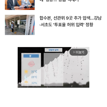
합수본, 선관위 9곳 추가 압색…강남
·서초도 '투표율 허위 입력' 정황
더보기
arrow_forward_ios
Mute