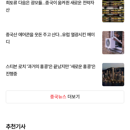
희토류 다음은 광모듈…중국이 움켜쥔 새로운 전략자
산
중국산 에어콘을 웃돈 주고 산다...유럽 열광시킨 메이
디
스티븐 로치 '과거의 홍콩'은 끝났지만 '새로운 홍콩'은
진행중
중국뉴스
더보기
추천기사