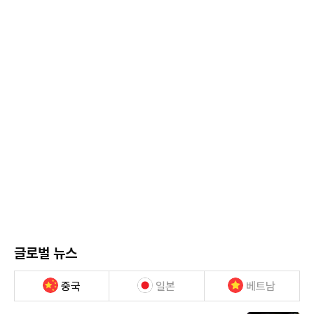
글로벌 뉴스
중국
일본
베트남