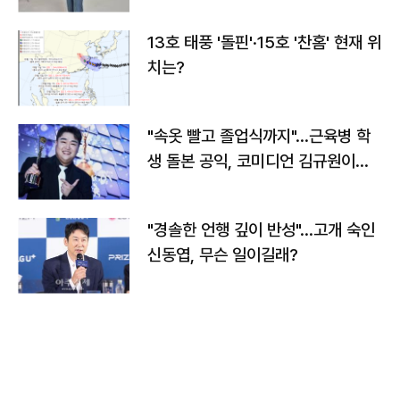
13호 태풍 '돌핀'·15호 '찬홈' 현재 위
치는?
"속옷 빨고 졸업식까지"…근육병 학
생 돌본 공익, 코미디언 김규원이었
다
"경솔한 언행 깊이 반성"…고개 숙인
신동엽, 무슨 일이길래?