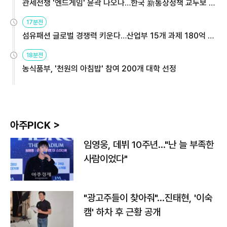
관세전쟁 '엔드게임' 윤곽 나오나…한국 新통상정책 교두보 활
용해야
17분전
섬유패션 글로벌 경쟁력 키운다…산업부 15개 과제 180억 지
원
18분전
농식품부, '천원의 아침밥' 참여 200개 대학 선정
아주PICK >
임영웅, 데뷔 10주년…"난 늘 부족한
사람이었다"
"광고주들이 찾아줘"…진태현, '이숙
캠' 하차 후 근황 공개