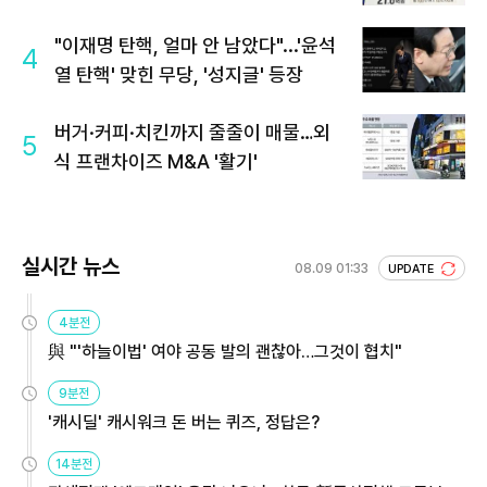
회 주목
"이재명 탄핵, 얼마 안 남았다"...'윤석
4
열 탄핵' 맞힌 무당, '성지글' 등장
버거·커피·치킨까지 줄줄이 매물…외
5
식 프랜차이즈 M&A '활기'
실시간 뉴스
08.09 01:33
UPDATE
4분전
與 "'하늘이법' 여야 공동 발의 괜찮아…그것이 협치"
9분전
'캐시딜' 캐시워크 돈 버는 퀴즈, 정답은?
14분전