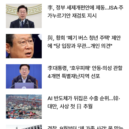
李, 정부 세제개편안에 제동…ISA·주
가누르기안 재검토 지시
與, 황희 '폐기 버스 청년 주택' 제안
에 "당 입장과 무관…개인 의견"
李대통령, '호우피해' 안동·의성 관할
4개면 특별재난지역 선포
AI 반도체가 뒤집은 수출 순위…韓·
대만, 사상 첫 日 추월
경찰, 9월부터 '제 가족 사건' 못 맡는