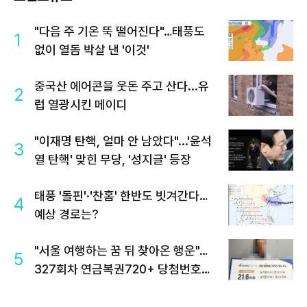
"다음 주 기온 뚝 떨어진다"…태풍도
1
없이 열돔 박살 낸 '이것'
중국산 에어콘을 웃돈 주고 산다...유
2
럽 열광시킨 메이디
"이재명 탄핵, 얼마 안 남았다"...'윤석
3
열 탄핵' 맞힌 무당, '성지글' 등장
태풍 '돌핀'·'찬홈' 한반도 빗겨간다…
4
예상 경로는?
"서울 여행하는 꿈 뒤 찾아온 행운"…
5
327회차 연금복권720+ 당첨번호조
회 주목