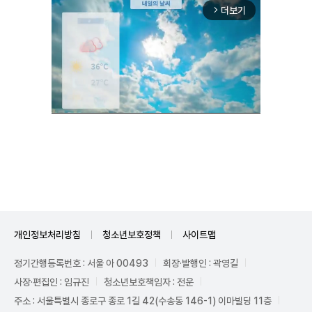
더보기
arrow_forward_ios
Unmute
개인정보처리방침
청소년보호정책
사이트맵
정기간행등록번호 : 서울 아 00493
회장·발행인 : 곽영길
사장·편집인 : 임규진
청소년보호책임자 : 전운
주소 : 서울특별시 종로구 종로 1길 42(수송동 146-1) 이마빌딩 11층