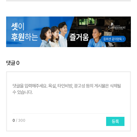
댓글
0
0
/ 300
등록