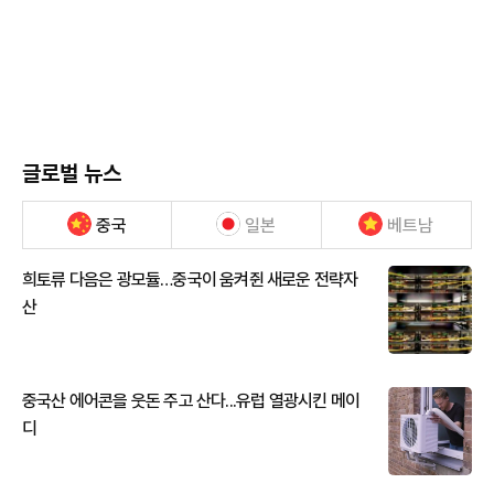
글로벌 뉴스
중국
일본
베트남
희토류 다음은 광모듈…중국이 움켜쥔 새로운 전략자
산
중국산 에어콘을 웃돈 주고 산다...유럽 열광시킨 메이
디