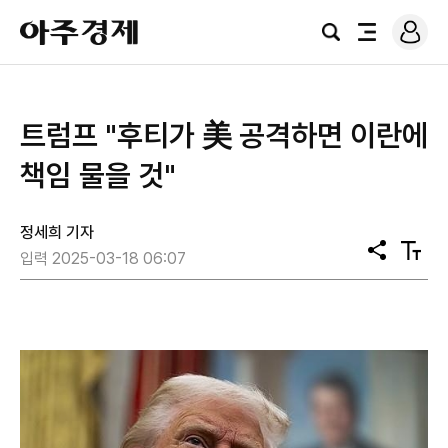
로
아
그
검
전
주
인
색
체
경
메
제
뉴
트럼프 "후티가 美 공격하면 이란에
책임 물을 것"
정세희 기자
공
텍
입력 2025-03-18 06:07
유
스
트
크
기