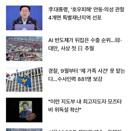
李대통령, '호우피해' 안동·의성 관할
4개면 특별재난지역 선포
AI 반도체가 뒤집은 수출 순위…韓·
대만, 사상 첫 日 추월
경찰, 9월부터 '제 가족 사건' 못 맡는
다…수사인력 881명 보강
"이란 지도부 내 최고지도자 모즈타
바 위독설 확산"