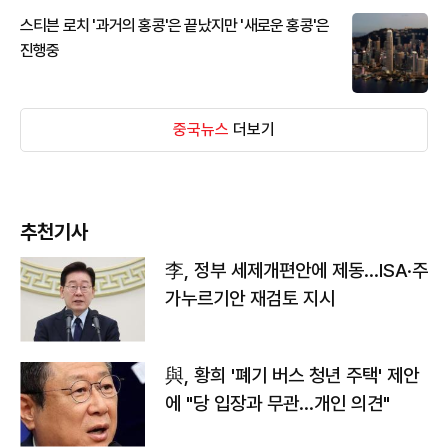
스티븐 로치 '과거의 홍콩'은 끝났지만 '새로운 홍콩'은
진행중
중국뉴스
더보기
추천기사
李, 정부 세제개편안에 제동…ISA·주
가누르기안 재검토 지시
與, 황희 '폐기 버스 청년 주택' 제안
에 "당 입장과 무관…개인 의견"