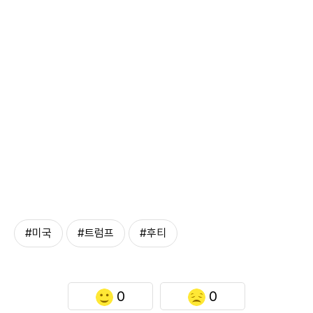
#미국
#트럼프
#후티
0
0