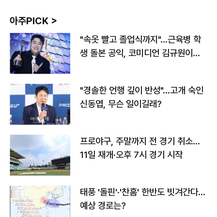
아주PICK >
"속옷 빨고 졸업식까지"…근육병 학
생 돌본 공익, 코미디언 김규원이었
다
"경솔한 언행 깊이 반성"…고개 숙인
신동엽, 무슨 일이길래?
프로야구, 주말까지 전 경기 취소…
11일 재개·오후 7시 경기 시작
태풍 '돌핀'·'찬홈' 한반도 빗겨간다…
예상 경로는?