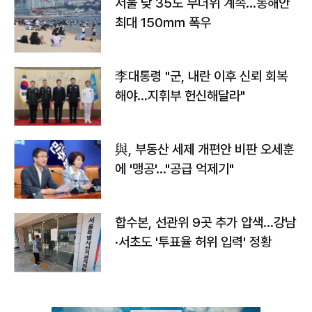
서울 낮 35도 무더위 계속…동해안
최대 150㎜ 폭우
李대통령 "군, 내란 이후 신뢰 회복
해야…지휘부 헌신해달라"
與, 부동산 세제 개편안 비판 오세훈
에 '맹공'…"공급 억제기"
합수본, 선관위 9곳 추가 압색…강남
·서초도 '투표율 허위 입력' 정황