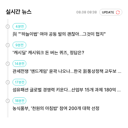
실시간 뉴스
08.08 08:38
UPDATE
4분전
與 "'하늘이법' 여야 공동 발의 괜찮아…그것이 협치"
9분전
'캐시딜' 캐시워크 돈 버는 퀴즈, 정답은?
14분전
관세전쟁 '엔드게임' 윤곽 나오나…한국 新통상정책 교두보 활
용해야
17분전
섬유패션 글로벌 경쟁력 키운다…산업부 15개 과제 180억 지
원
18분전
농식품부, '천원의 아침밥' 참여 200개 대학 선정