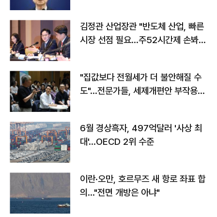
김정관 산업장관 "반도체 산업, 빠른
시장 선점 필요…주52시간제 손봐
야"
"집값보다 전월세가 더 불안해질 수
도"…전문가들, 세제개편안 부작용
우려
6월 경상흑자, 497억달러 '사상 최
대'…OECD 2위 수준
이란·오만, 호르무즈 새 항로 좌표 합
의…"전면 개방은 아냐"