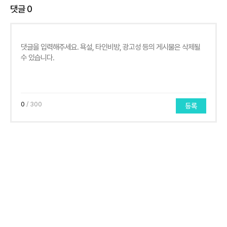
댓글
0
0
/ 300
등록