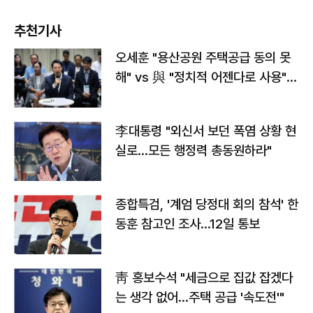
추천기사
오세훈 "용산공원 주택공급 동의 못
해" vs 與 "정치적 어젠다로 사용"
맞불
李대통령 "외신서 보던 폭염 상황 현
실로…모든 행정력 총동원하라"
종합특검, '계엄 당정대 회의 참석' 한
동훈 참고인 조사...12일 통보
靑 홍보수석 "세금으로 집값 잡겠다
는 생각 없어…주택 공급 '속도전'"