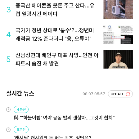
중국산 에어콘을 웃돈 주고 산다...유
3
럽 열광시킨 메이디
국가가 청년 상대로 '통수'?...청년미
4
래적금 12% 준다더니 "응, 오류야"
신남성연대 배인규 대표 사망…인천 아
5
파트서 숨진 채 발견
실시간 뉴스
08.07 05:57
UPDATE
4분전
與 "'하늘이법' 여야 공동 발의 괜찮아…그것이 협치"
9분전
'캐시딜' 캐시워크 돈 버는 퀴즈, 정답은?