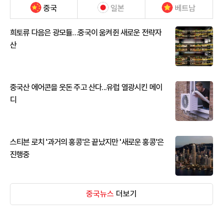
중국
일본
베트남
희토류 다음은 광모듈…중국이 움켜쥔 새로운 전략자
산
중국산 에어콘을 웃돈 주고 산다...유럽 열광시킨 메이
디
스티븐 로치 '과거의 홍콩'은 끝났지만 '새로운 홍콩'은
진행중
중국뉴스
더보기