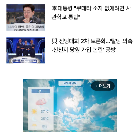
李대통령 "쿠데타 소지 없애려면 사
관학교 통합"
與 전당대회 2차 토론회…'탈당 의혹
·신천지 당원 가입 논란' 공방
더보기
arrow_forward_ios