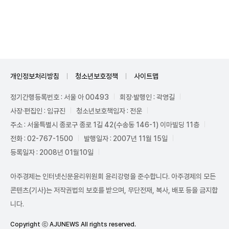
Unmute
개인정보처리방침
청소년보호정책
사이트맵
정기간행등록번호 : 서울 아 00493
회장·발행인 : 곽영길
사장·편집인 : 임규진
청소년보호책임자 : 전운
주소 : 서울특별시 종로구 종로 1길 42(수송동 146-1) 이마빌딩 11층
전화 : 02-767-1500
발행일자 : 2007년 11월 15일
등록일자 : 2008년 01월10일
아주경제는 인터넷신문윤리위원회 윤리강령을 준수합니다. 아주경제의 모든
콘텐츠(기사)는 저작권법의 보호를 받으며, 무단전재, 복사, 배포 등을 금지합
니다.
Copyright ⓒ AJUNEWS All rights reserved.