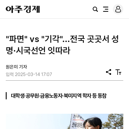
로
아
그
검
전
주
인
색
체
경
메
제
뉴
"파면" vs "기각"...전국 곳곳서 성
명·시국선언 잇따라
원은미 기자
공
텍
입력 2025-03-14 17:07
유
스
트
크
기
대학생·공무원·금융노동자·북미지역 학자 등 동참