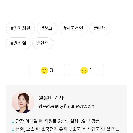
#기자회견
#선고
#시국선언
#탄핵
#윤석열
#헌재
0
1
원은미 기자
silverbeauty@ajunews.com
광장 이메일 턴 직원들 2심도 실형…일부 감형
법원, 모스 탄 출국정지 유지…"출국 후 재입국 안 할 가능성"