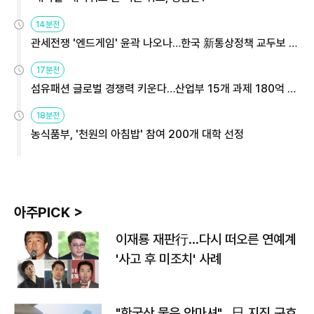
14분전
관세전쟁 '엔드게임' 윤곽 나오나…한국 新통상정책 교두보 활
용해야
17분전
섬유패션 글로벌 경쟁력 키운다…산업부 15개 과제 180억 지
원
18분전
농식품부, '천원의 아침밥' 참여 200개 대학 선정
아주PICK >
이재룡 재판行…다시 떠오른 연예계
'사고 후 미조치' 사례
"한국산 물은 안마셔"…日 지진 구호