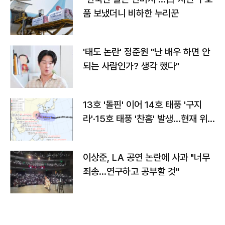
품 보냈더니 비하한 누리꾼
'태도 논란' 정준원 "난 배우 하면 안
되는 사람인가? 생각 했다"
13호 '돌핀' 이어 14호 태풍 '구지
라'·15호 태풍 '찬홈' 발생…현재 위
치와 이동경로는?
이상준, LA 공연 논란에 사과 "너무
죄송…연구하고 공부할 것"