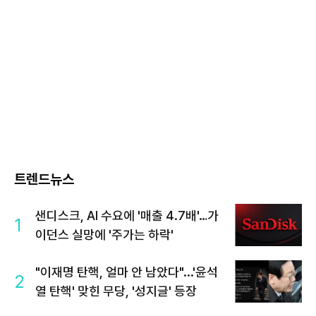
트렌드뉴스
샌디스크, AI 수요에 '매출 4.7배'…가
1
이던스 실망에 '주가는 하락'
"이재명 탄핵, 얼마 안 남았다"...'윤석
2
열 탄핵' 맞힌 무당, '성지글' 등장