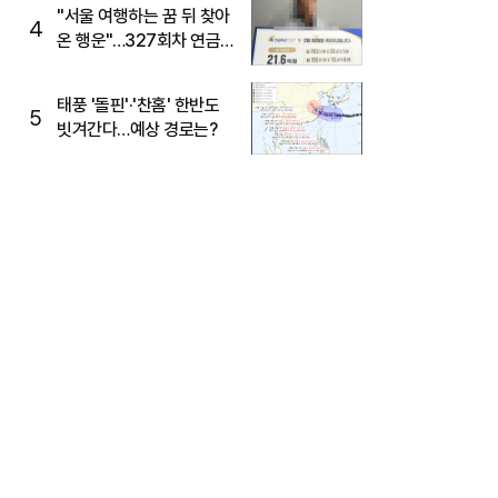
"서울 여행하는 꿈 뒤 찾아
4
온 행운"…327회차 연금
복권720+ 당첨번호조회
주목
태풍 '돌핀'·'찬홈' 한반도
5
빗겨간다…예상 경로는?