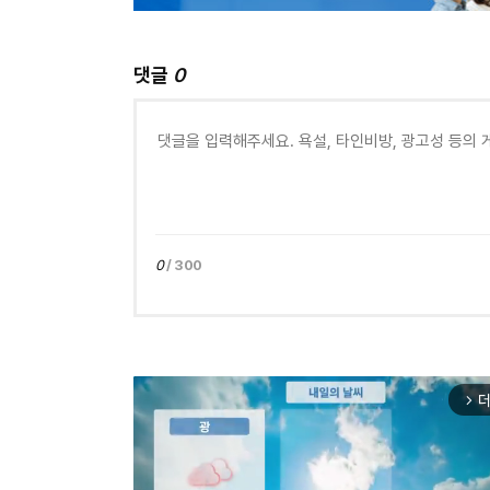
댓글
0
0
/ 300
더
arrow_forward_ios