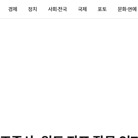
경제
정치
사회·전국
국제
포토
문화·연예