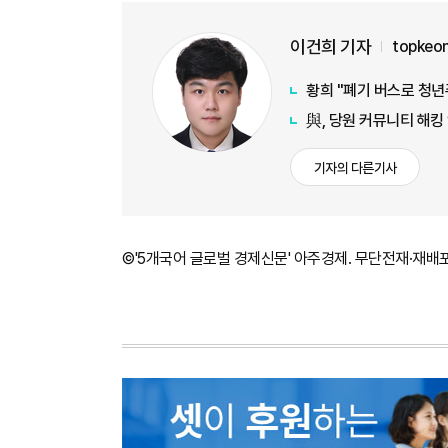
이건희 기자
topkeo
황희 "폐기 버스로 청년
與, 당원 커뮤니티 해킹
기자의 다른기사
©'5개국어 글로벌 경제신문' 아주경제. 무단전재·재배