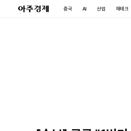
아
중국
AI
산업
재테크
주
경
제