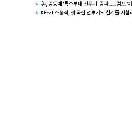
美, 중동에 '특수부대·전투기' 증파…트럼프 '
KF-21 조종석, 첫 국산 전투기의 한계를 시험