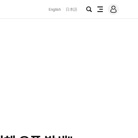
로
English
日本語
그
검
전
인
색
체
메
뉴