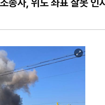
기 조종사, 위도 좌표 잘못 인
이
미
지
확
대