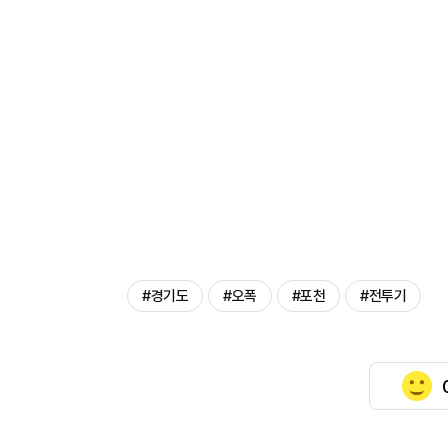
#경기도
#오폭
#포천
#전투기