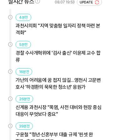
실시간 뉴스
08.07 19:53
UPDATE
4분전
과천시의회 "지역 맞춤형 일자리 정책 마련 본
격화"
5분전
경찰 수사개혁위에 '검사 출신' 이윤제 교수 합
류
16분전
가난의 어려움에 꿈 접지 않길…영천시 고문변
호사 '하경환의 묵묵한 청소년' 응원가
26분전
신계용 과천시장 "폭염, 사전 대비와 현장 중심
대응이 무엇보다 중요"
39분전
구윤철 "청년·신혼부부 대출 규제 '핀셋 완