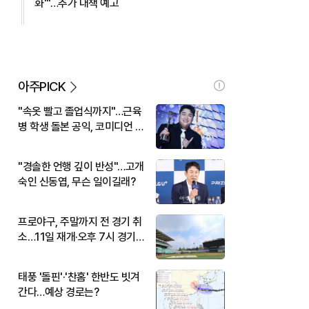
화'"…추가 대책 예고
아주PICK
"속옷 빨고 졸업식까지"…근육
병 학생 돌본 공익, 코미디언 김
규원이었다
"경솔한 언행 깊이 반성"…고개
숙인 신동엽, 무슨 일이길래?
프로야구, 주말까지 전 경기 취
소…11일 재개·오후 7시 경기
시작
태풍 '돌핀'·'찬홈' 한반도 빗겨
간다…예상 경로는?