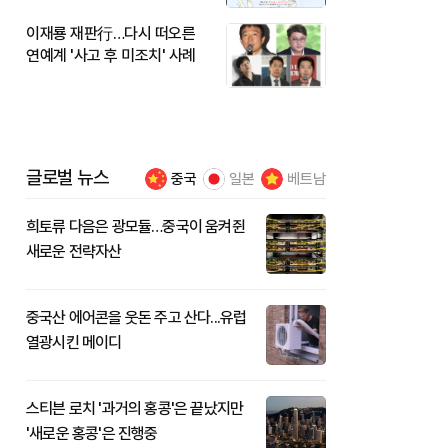
이재룡 재판行…다시 떠오른
연예계 '사고 후 미조치' 사례
글로벌 뉴스
중국
일본
베트남
희토류 다음은 광모듈…중국이 움켜쥔
새로운 전략자산
중국산 에어콘을 웃돈 주고 산다...유럽
열광시킨 메이디
스티븐 로치 '과거의 홍콩'은 끝났지만
'새로운 홍콩'은 진행중