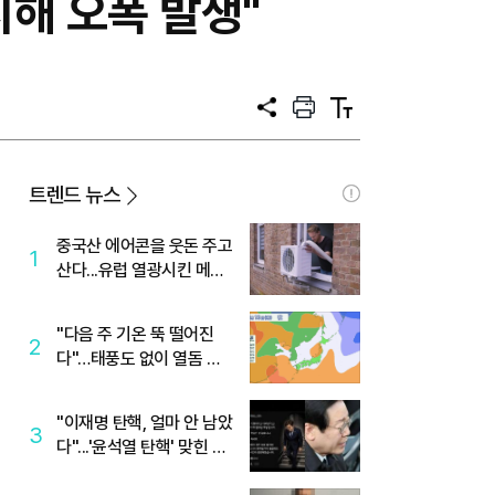
지해 오폭 발생"
공
프
텍
유
린
스
트
트
크
기
트렌드 뉴스
중국산 에어콘을 웃돈 주고
1
산다...유럽 열광시킨 메이
디
"다음 주 기온 뚝 떨어진
2
다"…태풍도 없이 열돔 박
살 낸 '이것'
"이재명 탄핵, 얼마 안 남았
3
다"...'윤석열 탄핵' 맞힌 무
당, '성지글' 등장