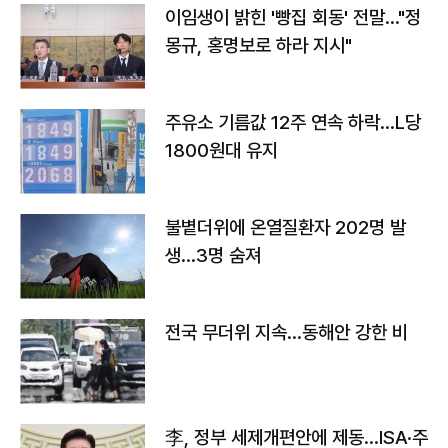
이임생이 밝힌 '빵집 회동' 전말…"정
몽규, 홍명보로 하라 지시"
주유소 기름값 12주 연속 하락…L당
1800원대 유지
불볕더위에 온열질환자 202명 발
생…3명 숨져
전국 무더위 지속…동해안 강한 비
李, 정부 세제개편안에 제동…ISA·주