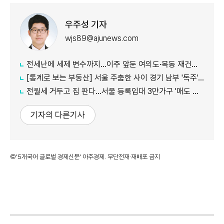
우주성 기자
wjs89@ajunews.com
전세난에 세제 변수까지…이주 앞둔 여의도·목동 재건축 '비상'
[통계로 보는 부동산] 서울 주춤한 사이 경기 남부 '독주'…세제 개편에 실수요 이동 빨라지나
전월세 거두고 집 판다…서울 등록임대 3만가구 '매도 기로'
기자의 다른기사
©'5개국어 글로벌 경제신문' 아주경제. 무단전재·재배포 금지