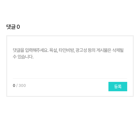
댓글
0
0
/ 300
등록