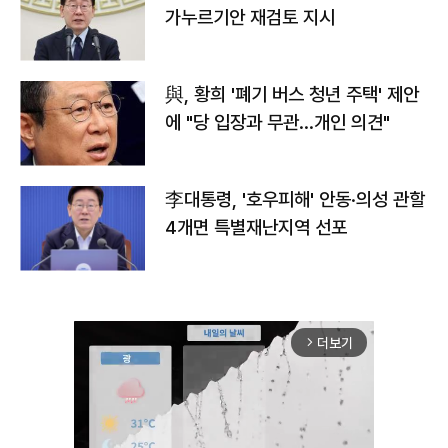
가누르기안 재검토 지시
與, 황희 '폐기 버스 청년 주택' 제안
에 "당 입장과 무관…개인 의견"
李대통령, '호우피해' 안동·의성 관할
4개면 특별재난지역 선포
더보기
arrow_forward_ios