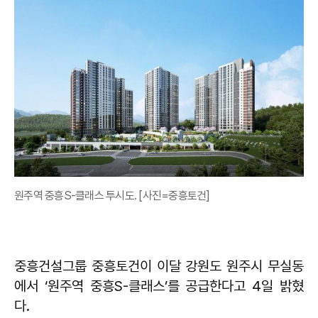
원주역 중흥S-클래스 투시도. [사진=중흥토건]
중흥건설그룹 중흥토건이 이달 강원도 원주시 무실동
에서 ‘원주역 중흥S-클래스’를 공급한다고 4일 밝혔
다.