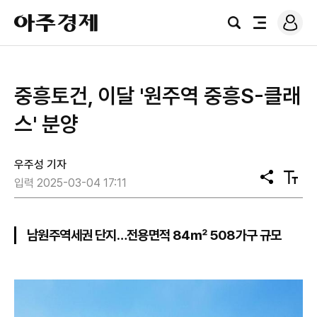
로
아
그
검
전
주
인
색
체
경
메
제
뉴
중흥토건, 이달 '원주역 중흥S-클래
스' 분양
우주성 기자
공
텍
입력 2025-03-04 17:11
유
스
트
크
기
남원주역세권 단지…전용면적 84㎡ 508가구 규모