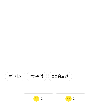
#역세권
#원주역
#중흥토건
0
0