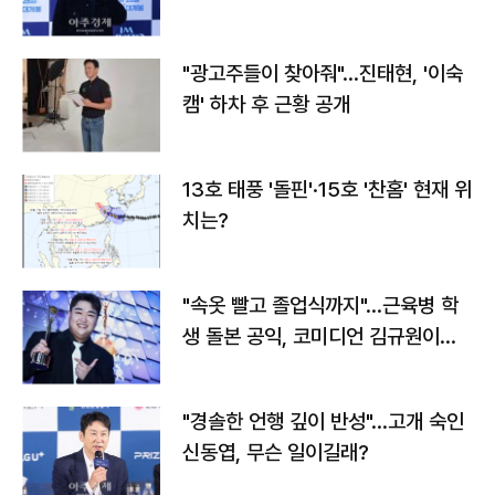
"광고주들이 찾아줘"…진태현, '이숙
캠' 하차 후 근황 공개
13호 태풍 '돌핀'·15호 '찬홈' 현재 위
치는?
"속옷 빨고 졸업식까지"…근육병 학
생 돌본 공익, 코미디언 김규원이었
다
"경솔한 언행 깊이 반성"…고개 숙인
신동엽, 무슨 일이길래?