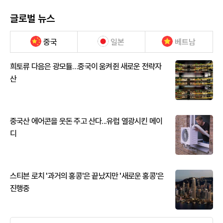
글로벌 뉴스
중국
일본
베트남
희토류 다음은 광모듈…중국이 움켜쥔 새로운 전략자
산
중국산 에어콘을 웃돈 주고 산다...유럽 열광시킨 메이
디
스티븐 로치 '과거의 홍콩'은 끝났지만 '새로운 홍콩'은
진행중