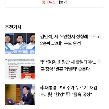
중국뉴스
더보기
추천기사
김민석, 제주·인천서 정청래 누르고
2승째…2대1 구도 완성
李 "결혼, 희망찬 새 출발돼야"… 대
출·청약 '결혼 페널티' 손본다
李대통령 'ISA·주가 누르기' 재검
토…與 "환영" 野 "졸속 국정"