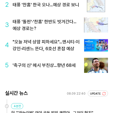
2
태풍 '찬홈' 한국 오나…예상 경로 보니
태풍 '돌핀'·'찬홈' 한반도 빗겨간다…
3
예상 경로는?
"오늘 저녁 상암 피하세요"…맨시티·이
4
강인·리센느 뜬다, 6호선 혼잡 예상
5
'축구의 신' 메시 부친상…향년 68세
실시간 뉴스
08.09 22:40
UPDATE
4분전
與 "'하늘이법' 여야 공동 발의 괜찮아…그것이 협치"