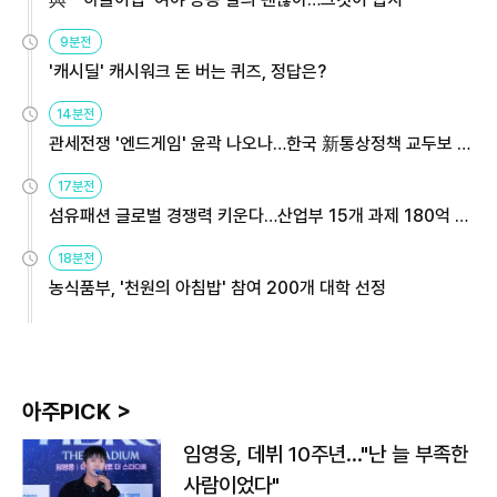
9분전
'캐시딜' 캐시워크 돈 버는 퀴즈, 정답은?
14분전
관세전쟁 '엔드게임' 윤곽 나오나…한국 新통상정책 교두보 활
용해야
17분전
섬유패션 글로벌 경쟁력 키운다…산업부 15개 과제 180억 지
원
18분전
농식품부, '천원의 아침밥' 참여 200개 대학 선정
아주PICK >
임영웅, 데뷔 10주년…"난 늘 부족한
사람이었다"