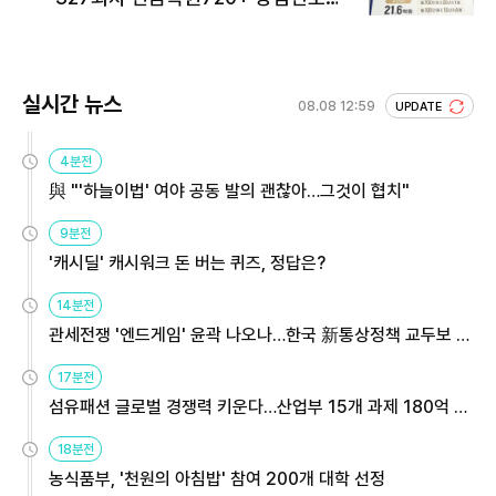
회 주목
실시간 뉴스
08.08 12:59
UPDATE
4분전
與 "'하늘이법' 여야 공동 발의 괜찮아…그것이 협치"
9분전
'캐시딜' 캐시워크 돈 버는 퀴즈, 정답은?
14분전
관세전쟁 '엔드게임' 윤곽 나오나…한국 新통상정책 교두보 활
용해야
17분전
섬유패션 글로벌 경쟁력 키운다…산업부 15개 과제 180억 지
원
18분전
농식품부, '천원의 아침밥' 참여 200개 대학 선정