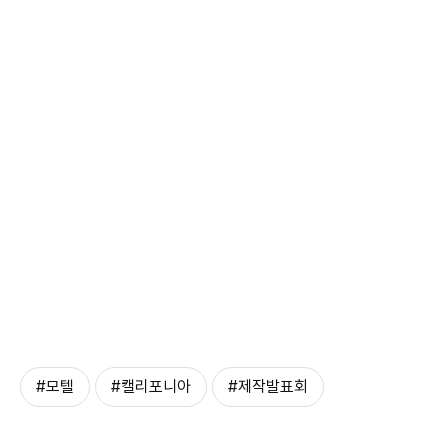
#모텔
#캘리포니아
#제작발표회