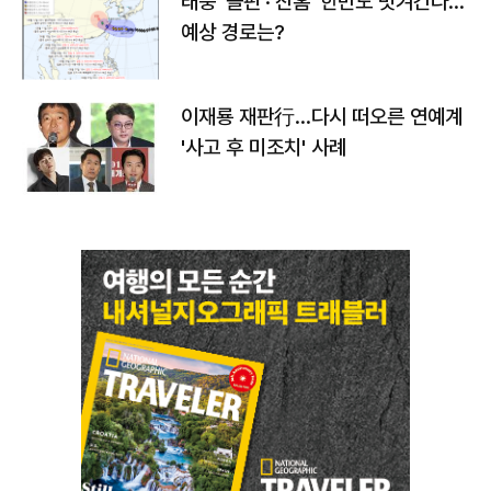
태풍 '돌핀'·'찬홈' 한반도 빗겨간다…
예상 경로는?
이재룡 재판行…다시 떠오른 연예계
'사고 후 미조치' 사례