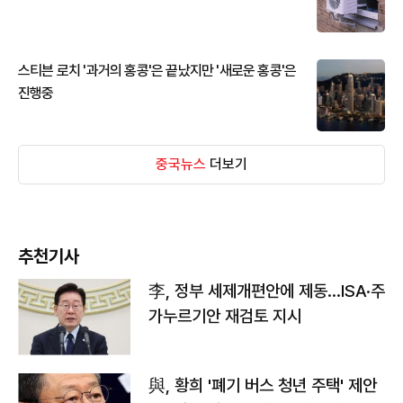
스티븐 로치 '과거의 홍콩'은 끝났지만 '새로운 홍콩'은
진행중
중국뉴스
더보기
추천기사
李, 정부 세제개편안에 제동…ISA·주
가누르기안 재검토 지시
與, 황희 '폐기 버스 청년 주택' 제안