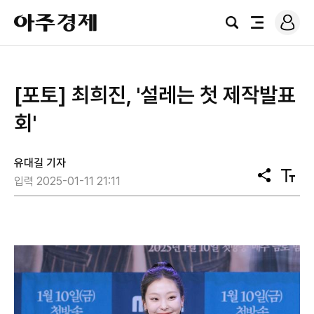
로
아
그
검
전
주
인
색
체
경
메
제
뉴
[포토] 최희진, '설레는 첫 제작발표
회'
유대길 기자
공
텍
입력 2025-01-11 21:11
유
스
트
크
기