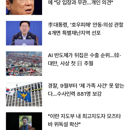
에 "당 입장과 무관…개인 의견"
李대통령, '호우피해' 안동·의성 관할
4개면 특별재난지역 선포
AI 반도체가 뒤집은 수출 순위…韓·
대만, 사상 첫 日 추월
경찰, 9월부터 '제 가족 사건' 못 맡는
다…수사인력 881명 보강
"이란 지도부 내 최고지도자 모즈타
바 위독설 확산"