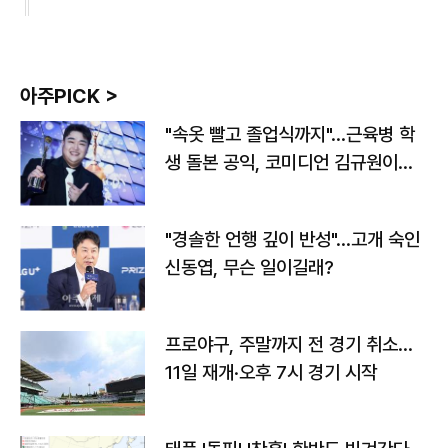
아주PICK >
"속옷 빨고 졸업식까지"…근육병 학
생 돌본 공익, 코미디언 김규원이었
다
"경솔한 언행 깊이 반성"…고개 숙인
신동엽, 무슨 일이길래?
프로야구, 주말까지 전 경기 취소…
11일 재개·오후 7시 경기 시작