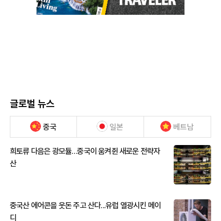
글로벌 뉴스
중국
일본
베트남
희토류 다음은 광모듈…중국이 움켜쥔 새로운 전략자
산
중국산 에어콘을 웃돈 주고 산다...유럽 열광시킨 메이
디