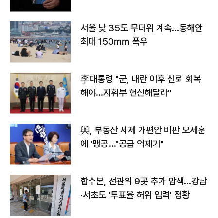
서울 낮 35도 무더위 계속…동해안
최대 150㎜ 폭우
李대통령 "군, 내란 이후 신뢰 회복
해야…지휘부 헌신해달라"
與, 부동산 세제 개편안 비판 오세훈
에 '맹공'…"공급 억제기"
합수본, 선관위 9곳 추가 압색…강남
·서초도 '투표율 허위 입력' 정황