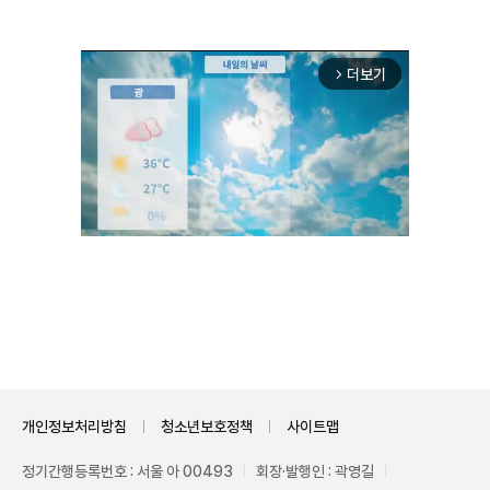
더보기
arrow_forward_ios
Unmute
개인정보처리방침
청소년보호정책
사이트맵
정기간행등록번호 : 서울 아 00493
회장·발행인 : 곽영길