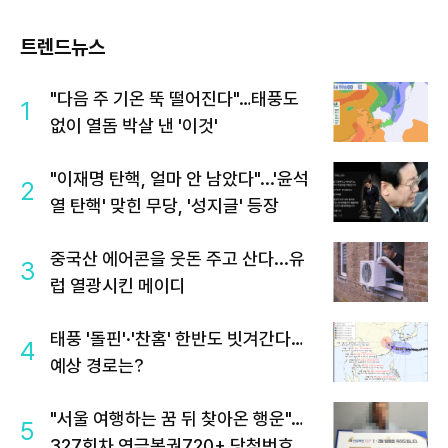
트렌드뉴스
"다음 주 기온 뚝 떨어진다"…태풍도
1
없이 열돔 박살 낸 '이것'
"이재명 탄핵, 얼마 안 남았다"...'윤석
2
열 탄핵' 맞힌 무당, '성지글' 등장
중국산 에어콘을 웃돈 주고 산다...유
3
럽 열광시킨 메이디
태풍 '돌핀'·'찬홈' 한반도 빗겨간다…
4
예상 경로는?
"서울 여행하는 꿈 뒤 찾아온 행운"…
5
327회차 연금복권720+ 당첨번호조