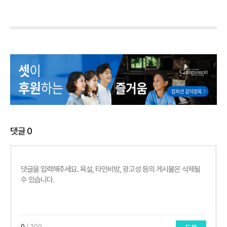
댓글
0
0
/ 300