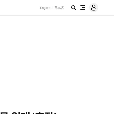
로
English
日本語
그
검
전
인
색
체
메
뉴