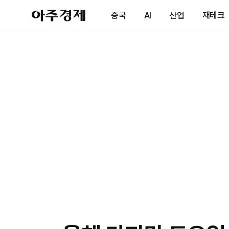
아
중국
AI
산업
재테크
주
경
제