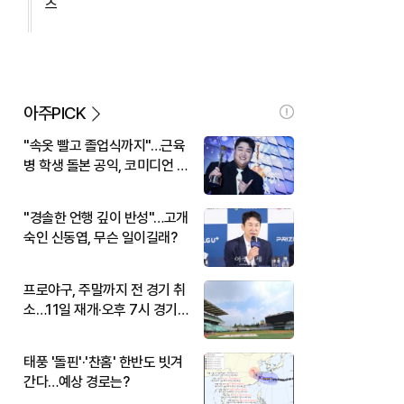
즈
아주PICK
"속옷 빨고 졸업식까지"…근육
병 학생 돌본 공익, 코미디언 김
규원이었다
"경솔한 언행 깊이 반성"…고개
숙인 신동엽, 무슨 일이길래?
프로야구, 주말까지 전 경기 취
소…11일 재개·오후 7시 경기
시작
태풍 '돌핀'·'찬홈' 한반도 빗겨
간다…예상 경로는?