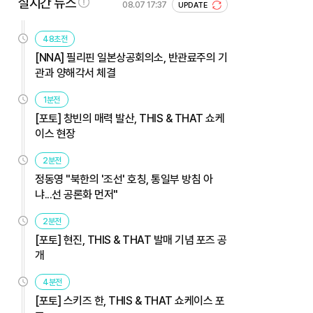
실시간 뉴스
08.07 17:37
UPDATE
48초전
[NNA] 필리핀 일본상공회의소, 반관료주의 기
관과 양해각서 체결
1분전
[포토] 창빈의 매력 발산, THIS & THAT 쇼케
이스 현장
2분전
정동영 "북한의 '조선' 호칭, 통일부 방침 아
냐...선 공론화 먼저"
2분전
[포토] 현진, THIS & THAT 발매 기념 포즈 공
개
4분전
[포토] 스키즈 한, THIS & THAT 쇼케이스 포