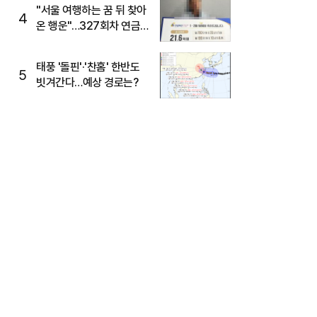
"서울 여행하는 꿈 뒤 찾아
4
온 행운"…327회차 연금
복권720+ 당첨번호조회
주목
태풍 '돌핀'·'찬홈' 한반도
5
빗겨간다…예상 경로는?