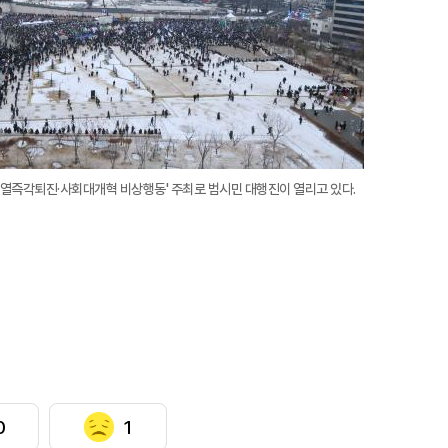
대
석열즉각퇴진·사회대개혁 비상행동' 주최로 범시민 대행진이 열리고 있다.
0
1