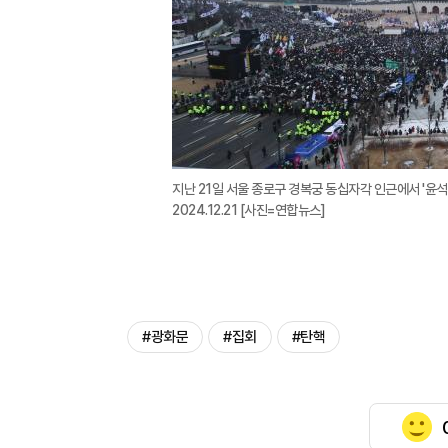
지난 21일 서울 종로구 경복궁 동십자각 인근에서 '윤
2024.12.21 [사진=연합뉴스]
#광화문
#집회
#탄핵