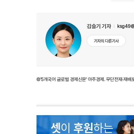
김슬기 기자
ksg49@
기자의 다른기사
©'5개국어 글로벌 경제신문' 아주경제. 무단전재·재배