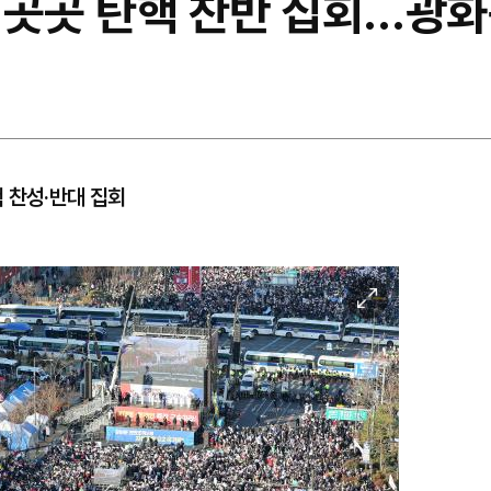
곳곳 탄핵 찬반 집회…광화문
 찬성·반대 집회
이
미
지
확
대