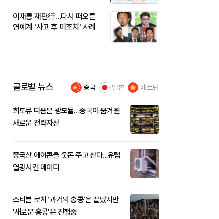
이재룡 재판行…다시 떠오른
연예계 '사고 후 미조치' 사례
글로벌 뉴스
중국
일본
베트남
희토류 다음은 광모듈…중국이 움켜쥔
새로운 전략자산
중국산 에어콘을 웃돈 주고 산다...유럽
열광시킨 메이디
스티븐 로치 '과거의 홍콩'은 끝났지만
'새로운 홍콩'은 진행중