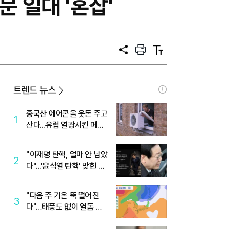
 일대 '혼잡'
공
프
텍
유
린
스
트
트
크
기
트렌드 뉴스
중국산 에어콘을 웃돈 주고
1
산다...유럽 열광시킨 메이
디
"이재명 탄핵, 얼마 안 남았
2
다"...'윤석열 탄핵' 맞힌 무
당, '성지글' 등장
"다음 주 기온 뚝 떨어진
3
다"…태풍도 없이 열돔 박
살 낸 '이것'