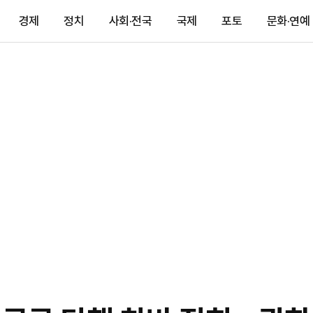
경제
정치
사회·전국
국제
포토
문화·연예