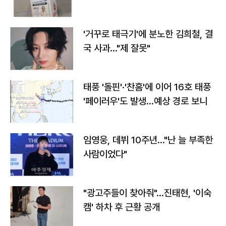
'거꾸로 태극기'에 분노한 김희철, 결
국 사과…"제 잘못"
태풍 '돌핀'·'찬홈'에 이어 16호 태풍
'페이러우'도 발생…예상 경로 보니
임영웅, 데뷔 10주년…"난 늘 부족한
사람이었다"
"광고주들이 찾아줘"…진태현, '이숙
캠' 하차 후 근황 공개