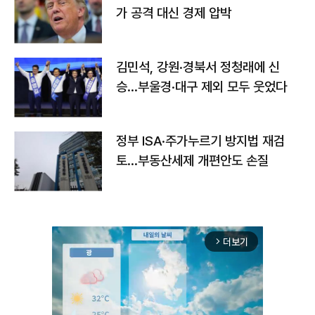
가 공격 대신 경제 압박
김민석, 강원·경북서 정청래에 신
승…부울경·대구 제외 모두 웃었다
정부 ISA·주가누르기 방지법 재검
토…부동산세제 개편안도 손질
더보기
arrow_forward_ios