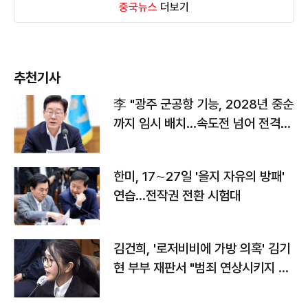
중국뉴스
더보기
추천기사
李 "광주 군공항 기능, 2028년 중순
까지 임시 배치…속도전 넘어 전격
전"
한미, 17∼27일 '을지 자유의 방패'
연습…전작권 전환 시험대
김건희, '로저비비에 가방 의혹' 김기
현 부부 재판서 "범죄 연상시키지 말
라"