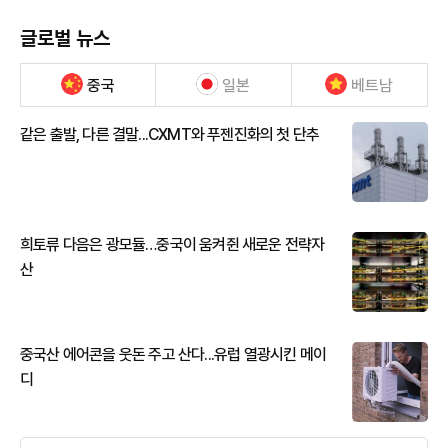
글로벌 뉴스
중국
일본
베트남
같은 출발, 다른 결말...CXMT와 푸젠진화의 첫 단추
희토류 다음은 광모듈…중국이 움켜쥔 새로운 전략자
산
중국산 에어콘을 웃돈 주고 산다...유럽 열광시킨 메이
디