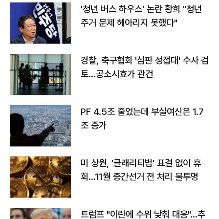
'청년 버스 하우스' 논란 황희 "청년
주거 문제 헤아리지 못했다"
경찰, 축구협회 '심판 성접대' 수사 검
토…공소시효가 관건
PF 4.5조 줄었는데 부실여신은 1.7
조 증가
미 상원, '클래리티법' 표결 없이 휴
회…11월 중간선거 전 처리 불투명
트럼프 "이란에 수위 낮춰 대응"…추