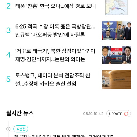
2
태풍 '찬홈' 한국 오나…예상 경로 보니
6·25 적국 수장 어록 읊은 국방장관…
3
안규백 '마오쩌둥 발언'에 자질론
'거꾸로 태극기', 북한 상징이었다? 이
4
재명·김민석까지…논란의 의미는
토스뱅크, 데이터 분석 전담조직 신
5
설…수장에 카카오 출신 선임
실시간 뉴스
08.10 19:42
UPDATE
4분전