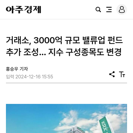
로
아
그
검
전
주
인
색
체
경
메
제
뉴
거래소, 3000억 규모 밸류업 펀드
추가 조성… 지수 구성종목도 변경
홍승우 기자
공
텍
입력 2024-12-16 15:55
유
스
트
크
기