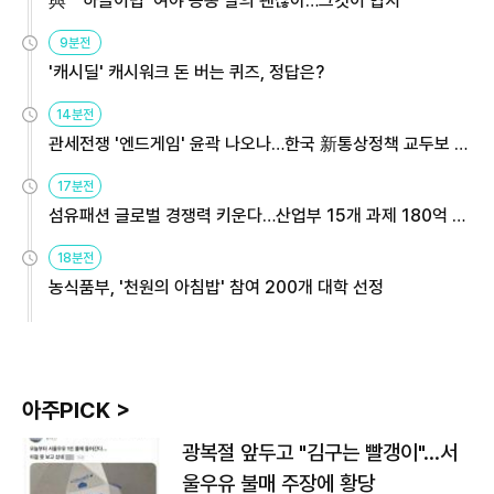
與 "'하늘이법' 여야 공동 발의 괜찮아…그것이 협치"
9분전
'캐시딜' 캐시워크 돈 버는 퀴즈, 정답은?
14분전
관세전쟁 '엔드게임' 윤곽 나오나…한국 新통상정책 교두보 활
용해야
17분전
섬유패션 글로벌 경쟁력 키운다…산업부 15개 과제 180억 지
원
18분전
농식품부, '천원의 아침밥' 참여 200개 대학 선정
아주PICK >
광복절 앞두고 "김구는 빨갱이"…서
울우유 불매 주장에 황당