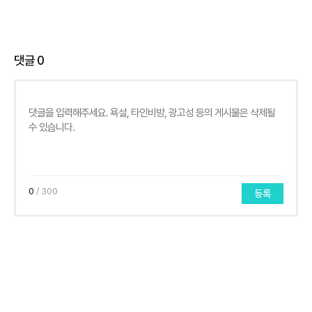
댓글
0
0
/ 300
등록