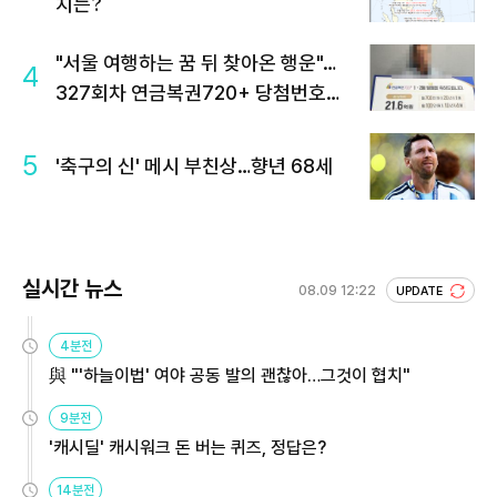
치는?
"서울 여행하는 꿈 뒤 찾아온 행운"…
4
327회차 연금복권720+ 당첨번호조
회 주목
5
'축구의 신' 메시 부친상…향년 68세
실시간 뉴스
08.09 12:22
UPDATE
4분전
與 "'하늘이법' 여야 공동 발의 괜찮아…그것이 협치"
9분전
'캐시딜' 캐시워크 돈 버는 퀴즈, 정답은?
14분전