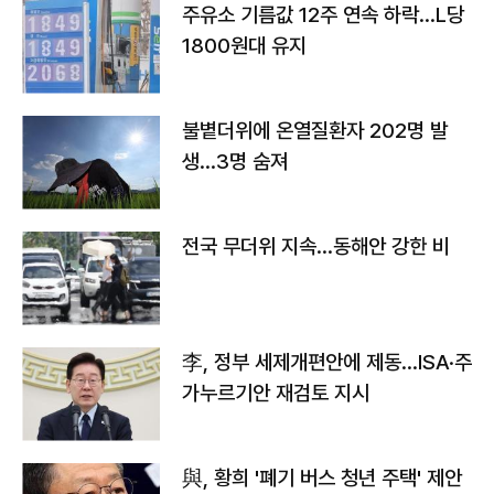
주유소 기름값 12주 연속 하락…L당
1800원대 유지
불볕더위에 온열질환자 202명 발
생…3명 숨져
전국 무더위 지속…동해안 강한 비
李, 정부 세제개편안에 제동…ISA·주
가누르기안 재검토 지시
與, 황희 '폐기 버스 청년 주택' 제안