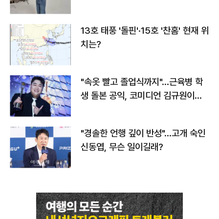
13호 태풍 '돌핀'·15호 '찬홈' 현재 위
치는?
"속옷 빨고 졸업식까지"…근육병 학
생 돌본 공익, 코미디언 김규원이었
다
"경솔한 언행 깊이 반성"…고개 숙인
신동엽, 무슨 일이길래?