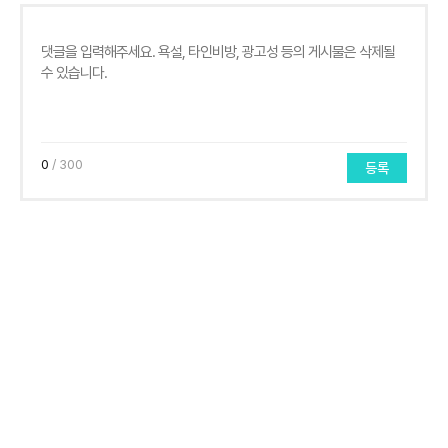
0
/ 300
등록