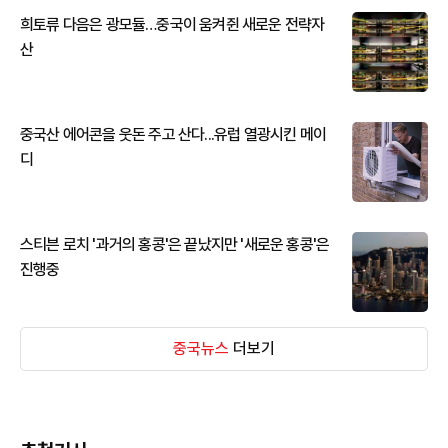
희토류 다음은 광모듈…중국이 움켜쥔 새로운 전략자
산
중국산 에어콘을 웃돈 주고 산다...유럽 열광시킨 메이
디
스티븐 로치 '과거의 홍콩'은 끝났지만 '새로운 홍콩'은
진행중
중국뉴스
더보기