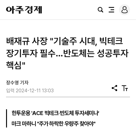
로
아
그
검
전
주
인
색
체
경
메
제
뉴
배재규 사장 "기술주 시대, 빅테크
장기투자 필수…반도체는 성공투자
핵심"
장수영 기자
공
텍
입력 2024-12-11 13:03
유
스
트
크
기
한투운용 'ACE 빅테크·반도체 투자세미나'
마크 마하니 "주가 하락한 우량주 찾아야"