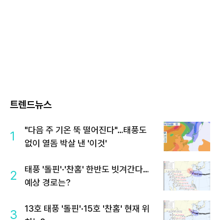
트렌드뉴스
"다음 주 기온 뚝 떨어진다"…태풍도
1
없이 열돔 박살 낸 '이것'
태풍 '돌핀'·'찬홈' 한반도 빗겨간다…
2
예상 경로는?
13호 태풍 '돌핀'·15호 '찬홈' 현재 위
3