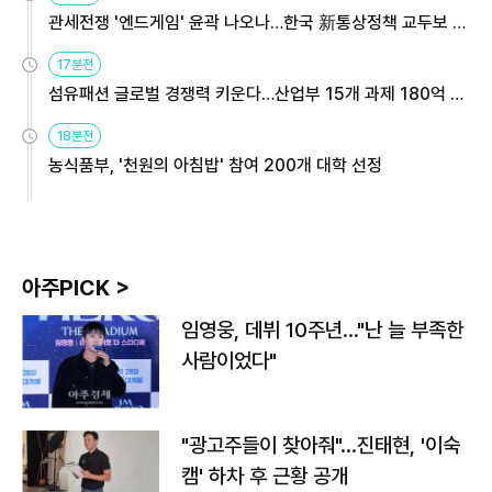
관세전쟁 '엔드게임' 윤곽 나오나…한국 新통상정책 교두보 활
용해야
17분전
섬유패션 글로벌 경쟁력 키운다…산업부 15개 과제 180억 지
원
18분전
농식품부, '천원의 아침밥' 참여 200개 대학 선정
아주PICK >
임영웅, 데뷔 10주년…"난 늘 부족한
사람이었다"
"광고주들이 찾아줘"…진태현, '이숙
캠' 하차 후 근황 공개