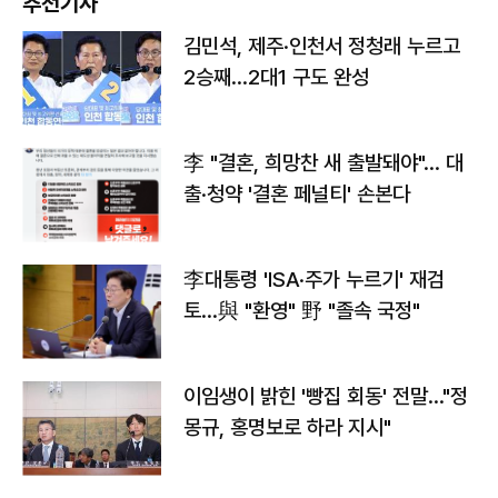
추천기사
김민석, 제주·인천서 정청래 누르고
2승째…2대1 구도 완성
李 "결혼, 희망찬 새 출발돼야"… 대
출·청약 '결혼 페널티' 손본다
李대통령 'ISA·주가 누르기' 재검
토…與 "환영" 野 "졸속 국정"
이임생이 밝힌 '빵집 회동' 전말…"정
몽규, 홍명보로 하라 지시"