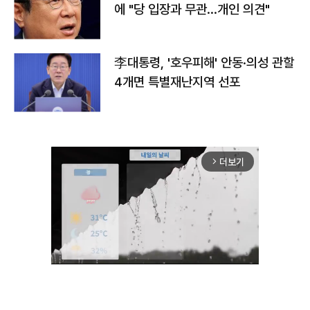
에 "당 입장과 무관…개인 의견"
李대통령, '호우피해' 안동·의성 관할
4개면 특별재난지역 선포
더보기
arrow_forward_ios
Unmute