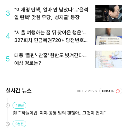
"이재명 탄핵, 얼마 안 남았다"...'윤석
3
열 탄핵' 맞힌 무당, '성지글' 등장
"서울 여행하는 꿈 뒤 찾아온 행운"…
4
327회차 연금복권720+ 당첨번호조
회 주목
태풍 '돌핀'·'찬홈' 한반도 빗겨간다…
5
예상 경로는?
실시간 뉴스
08.07 21:26
UPDATE
4분전
與 "'하늘이법' 여야 공동 발의 괜찮아…그것이 협치"
9분전