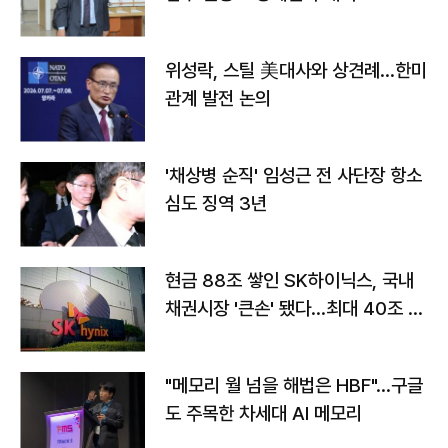
위성락, 스틸 美대사와 상견례…한미
관계 발전 논의
'채상병 순직' 임성근 전 사단장 항소
심도 징역 3년
현금 88조 쌓인 SK하이닉스, 국내
채권시장 '큰손' 됐다…최대 40조 투
자
"메모리 월 넘을 해법은 HBF"…구글
도 주목한 차세대 AI 메모리