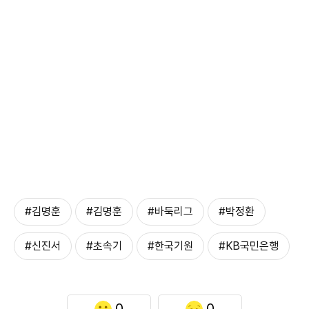
#김명훈
#김명훈
#바둑리그
#박정환
#신진서
#초속기
#한국기원
#KB국민은행
0
0