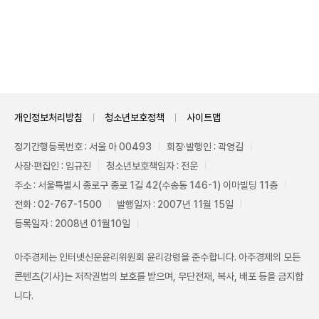
Unmute
개인정보처리방침
청소년보호정책
사이트맵
정기간행등록번호 : 서울 아 00493
회장·발행인 : 곽영길
사장·편집인 : 임규진
청소년보호책임자 : 전운
주소 : 서울특별시 종로구 종로 1길 42(수송동 146-1) 이마빌딩 11층
전화 : 02-767-1500
발행일자 : 2007년 11월 15일
등록일자 : 2008년 01월10일
아주경제는 인터넷신문윤리위원회 윤리강령을 준수합니다. 아주경제의 모든
콘텐츠(기사)는 저작권법의 보호를 받으며, 무단전재, 복사, 배포 등을 금지합
니다.