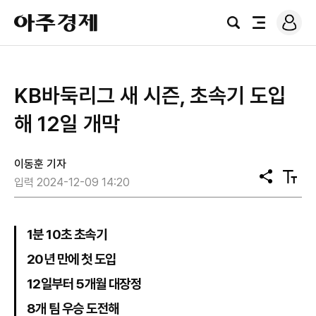
로
아
그
검
전
주
인
색
체
경
메
제
뉴
KB바둑리그 새 시즌, 초속기 도입
해 12일 개막
이동훈 기자
공
텍
입력 2024-12-09 14:20
유
스
트
크
기
1분 10초 초속기
20년 만에 첫 도입
12일부터 5개월 대장정
8개 팀 우승 도전해