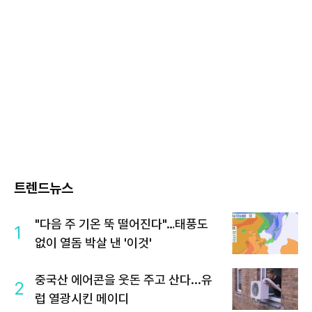
트렌드뉴스
"다음 주 기온 뚝 떨어진다"…태풍도
1
없이 열돔 박살 낸 '이것'
중국산 에어콘을 웃돈 주고 산다...유
2
럽 열광시킨 메이디