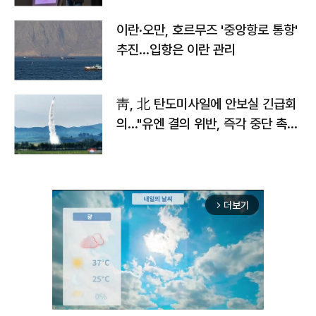
이란·오만, 호르무즈 '중앙항로 통항'
추진…입항은 이란 관리
靑, 北 탄도미사일에 안보실 긴급회
의…"유엔 결의 위반, 즉각 중단 촉
구"
더보기
arrow_forward_ios