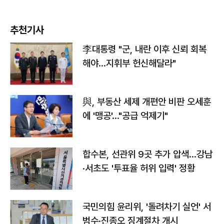
추천기사
李대통령 "군, 내란 이후 신뢰 회복
해야…지휘부 헌신해달라"
與, 부동산 세제 개편안 비판 오세훈
에 '맹공'…"공급 억제기"
합수본, 선관위 9곳 추가 압색…강남
·서초도 '투표율 허위 입력' 정황
국민의힘 윤리위, '돌려차기 실언' 서
범수·진종오 징계절차 개시