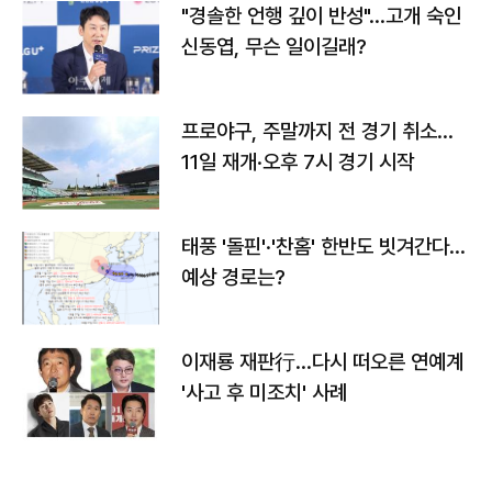
"경솔한 언행 깊이 반성"…고개 숙인
신동엽, 무슨 일이길래?
프로야구, 주말까지 전 경기 취소…
11일 재개·오후 7시 경기 시작
태풍 '돌핀'·'찬홈' 한반도 빗겨간다…
예상 경로는?
이재룡 재판行…다시 떠오른 연예계
'사고 후 미조치' 사례