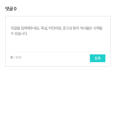
댓글
0
0
/ 300
등록