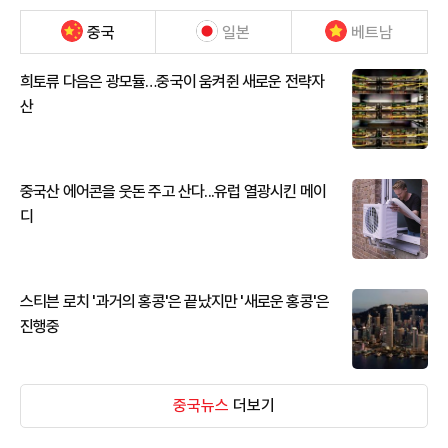
중국
일본
베트남
희토류 다음은 광모듈…중국이 움켜쥔 새로운 전략자
산
중국산 에어콘을 웃돈 주고 산다...유럽 열광시킨 메이
디
스티븐 로치 '과거의 홍콩'은 끝났지만 '새로운 홍콩'은
진행중
중국뉴스
더보기