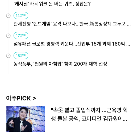
'캐시딜' 캐시워크 돈 버는 퀴즈, 정답은?
14분전
관세전쟁 '엔드게임' 윤곽 나오나…한국 新통상정책 교두보 활
용해야
17분전
섬유패션 글로벌 경쟁력 키운다…산업부 15개 과제 180억 지
원
18분전
농식품부, '천원의 아침밥' 참여 200개 대학 선정
아주PICK >
"속옷 빨고 졸업식까지"…근육병 학
생 돌본 공익, 코미디언 김규원이었
다