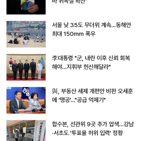
바 위독설 확산"
서울 낮 35도 무더위 계속…동해안
최대 150㎜ 폭우
李대통령 "군, 내란 이후 신뢰 회복
해야…지휘부 헌신해달라"
與, 부동산 세제 개편안 비판 오세훈
에 '맹공'…"공급 억제기"
합수본, 선관위 9곳 추가 압색…강남
·서초도 '투표율 허위 입력' 정황