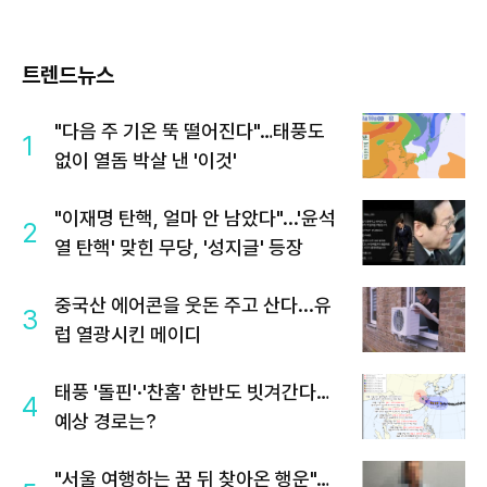
트렌드뉴스
"다음 주 기온 뚝 떨어진다"…태풍도
1
없이 열돔 박살 낸 '이것'
"이재명 탄핵, 얼마 안 남았다"...'윤석
2
열 탄핵' 맞힌 무당, '성지글' 등장
중국산 에어콘을 웃돈 주고 산다...유
3
럽 열광시킨 메이디
태풍 '돌핀'·'찬홈' 한반도 빗겨간다…
4
예상 경로는?
"서울 여행하는 꿈 뒤 찾아온 행운"…