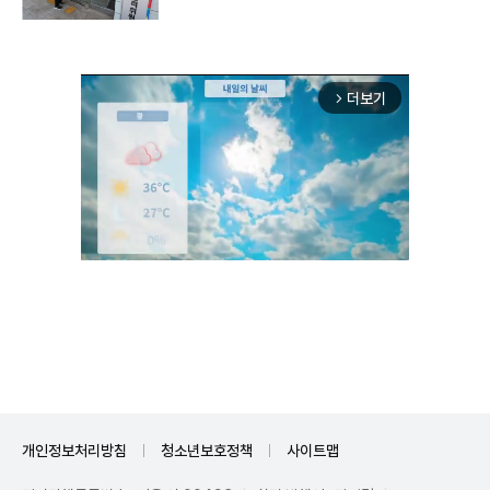
더보기
arrow_forward_ios
Unmute
개인정보처리방침
청소년보호정책
사이트맵