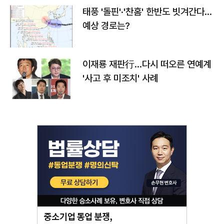
태풍 '돌핀'·'찬홈' 한반도 빗겨간다…
예상 경로는?
이재룡 재판行…다시 떠오른 연예계
'사고 후 미조치' 사례