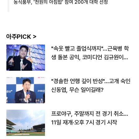
농식품부, '천원의 아침밥' 참여 200개 대학 선정
아주PICK >
"속옷 빨고 졸업식까지"…근육병 학
생 돌본 공익, 코미디언 김규원이었
다
"경솔한 언행 깊이 반성"…고개 숙인
신동엽, 무슨 일이길래?
프로야구, 주말까지 전 경기 취소…
11일 재개·오후 7시 경기 시작