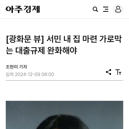
로
아
그
검
전
주
인
색
체
경
메
제
뉴
[광화문 뷰] 서민 내 집 마련 가로막
는 대출규제 완화해야
조현미 기자
공
텍
입력 2024-12-09 06:00
유
스
트
크
기