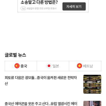
글로벌 뉴스
중국
일본
베트남
희토류 다음은 광모듈…중국이 움켜쥔 새로운 전략자
산
중국산 에어콘을 웃돈 주고 산다...유럽 열광시킨 메이