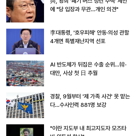
與, 황희 '폐기 버스 청년 주택' 제안
에 "당 입장과 무관…개인 의견"
李대통령, '호우피해' 안동·의성 관할
4개면 특별재난지역 선포
AI 반도체가 뒤집은 수출 순위…韓·
대만, 사상 첫 日 추월
경찰, 9월부터 '제 가족 사건' 못 맡는
다…수사인력 881명 보강
"이란 지도부 내 최고지도자 모즈타