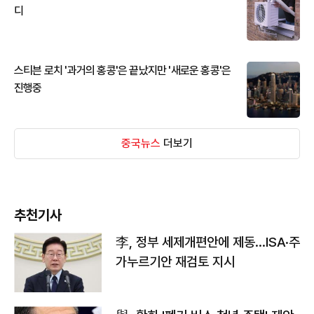
디
스티븐 로치 '과거의 홍콩'은 끝났지만 '새로운 홍콩'은
진행중
중국뉴스
더보기
추천기사
李, 정부 세제개편안에 제동…ISA·주
가누르기안 재검토 지시