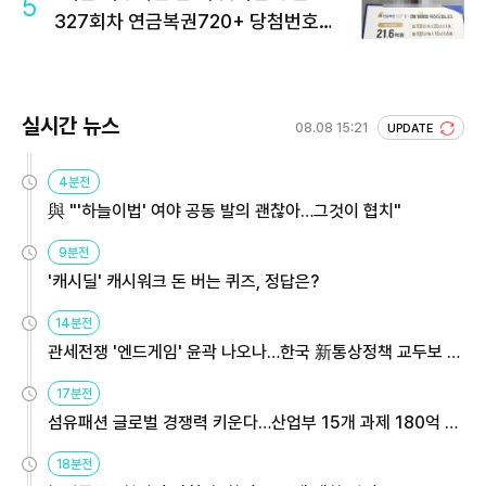
5
327회차 연금복권720+ 당첨번호조
회 주목
실시간 뉴스
08.08 15:21
UPDATE
4분전
與 "'하늘이법' 여야 공동 발의 괜찮아…그것이 협치"
9분전
'캐시딜' 캐시워크 돈 버는 퀴즈, 정답은?
14분전
관세전쟁 '엔드게임' 윤곽 나오나…한국 新통상정책 교두보 활
용해야
17분전
섬유패션 글로벌 경쟁력 키운다…산업부 15개 과제 180억 지
원
18분전