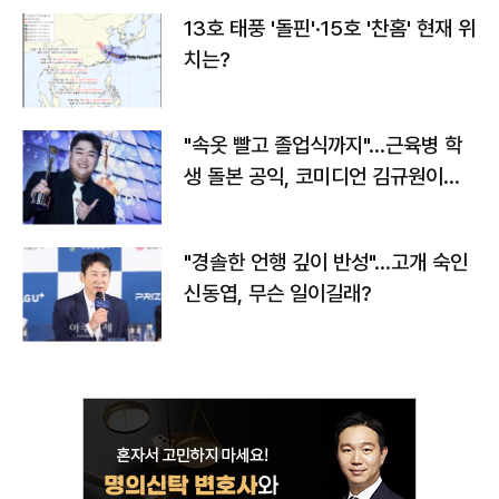
13호 태풍 '돌핀'·15호 '찬홈' 현재 위
치는?
"속옷 빨고 졸업식까지"…근육병 학
생 돌본 공익, 코미디언 김규원이었
다
"경솔한 언행 깊이 반성"…고개 숙인
신동엽, 무슨 일이길래?