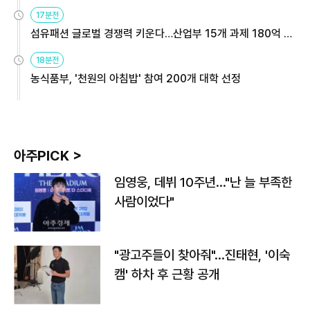
용해야
17분전
섬유패션 글로벌 경쟁력 키운다…산업부 15개 과제 180억 지
원
18분전
농식품부, '천원의 아침밥' 참여 200개 대학 선정
아주PICK >
임영웅, 데뷔 10주년…"난 늘 부족한
사람이었다"
"광고주들이 찾아줘"…진태현, '이숙
캠' 하차 후 근황 공개