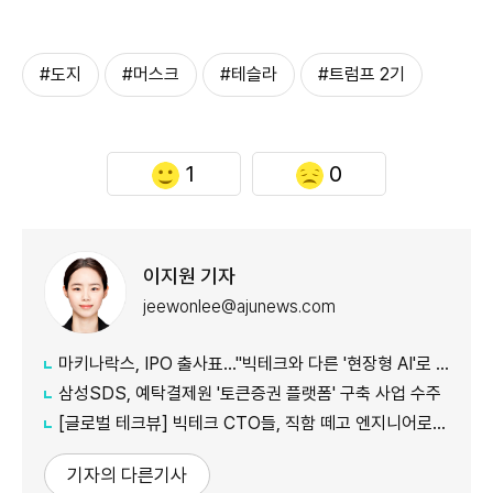
#도지
#머스크
#테슬라
#트럼프 2기
1
0
이지원 기자
jeewonlee@ajunews.com
마키나락스, IPO 출사표…"빅테크와 다른 '현장형 AI'로 승부"
삼성SDS, 예탁결제원 '토큰증권 플랫폼' 구축 사업 수주
[글로벌 테크뷰] 빅테크 CTO들, 직함 떼고 엔지니어로 유턴...'앤트로픽행 러시' 이유는
기자의 다른기사