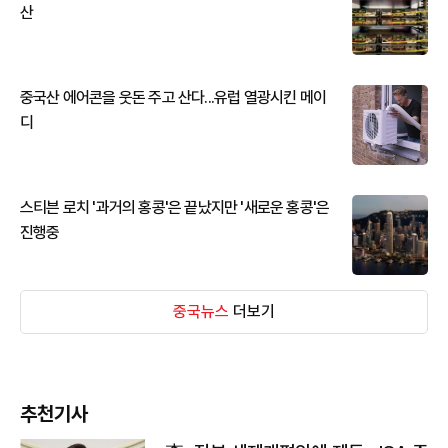
산
중국산 에어콘을 웃돈 주고 산다...유럽 열광시킨 메이
디
스티븐 로치 '과거의 홍콩'은 끝났지만 '새로운 홍콩'은
진행중
중국뉴스
더보기
추천기사