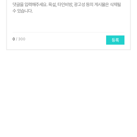
0
/ 300
등록