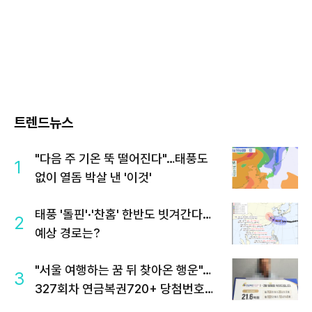
트렌드뉴스
"다음 주 기온 뚝 떨어진다"…태풍도
1
없이 열돔 박살 낸 '이것'
태풍 '돌핀'·'찬홈' 한반도 빗겨간다…
2
예상 경로는?
"서울 여행하는 꿈 뒤 찾아온 행운"…
3
327회차 연금복권720+ 당첨번호조
회 주목