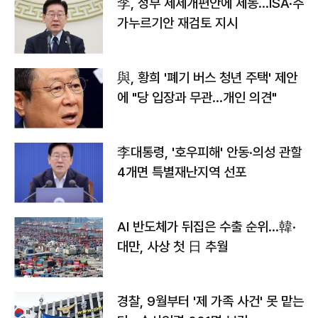
李, 정부 세제개편안에 제동…ISA·주
가누르기안 재검토 지시
與, 황희 '폐기 버스 청년 주택' 제안
에 "당 입장과 무관…개인 의견"
李대통령, '호우피해' 안동·의성 관할
4개면 특별재난지역 선포
AI 반도체가 뒤집은 수출 순위…韓·
대만, 사상 첫 日 추월
경찰, 9월부터 '제 가족 사건' 못 맡는