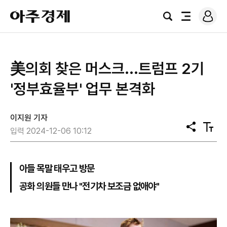
로
아
그
검
전
주
인
색
체
경
메
제
뉴
美의회 찾은 머스크...트럼프 2기
'정부효율부' 업무 본격화
이지원 기자
공
텍
입력 2024-12-06 10:12
유
스
트
크
기
아들 목말 태우고 방문
공화 의원들 만나 "전기차 보조금 없애야"