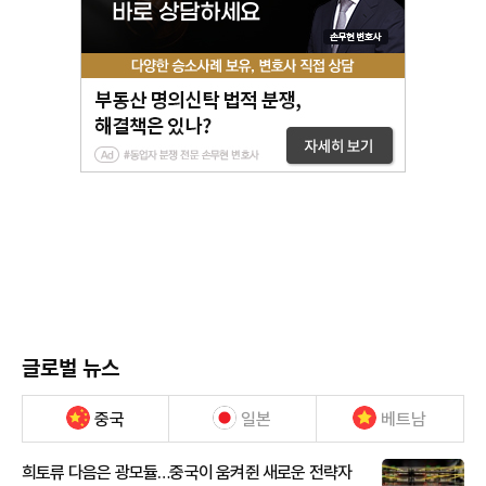
글로벌 뉴스
중국
일본
베트남
희토류 다음은 광모듈…중국이 움켜쥔 새로운 전략자