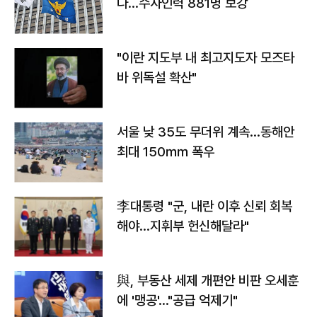
다…수사인력 881명 보강
"이란 지도부 내 최고지도자 모즈타
바 위독설 확산"
서울 낮 35도 무더위 계속…동해안
최대 150㎜ 폭우
李대통령 "군, 내란 이후 신뢰 회복
해야…지휘부 헌신해달라"
與, 부동산 세제 개편안 비판 오세훈
에 '맹공'…"공급 억제기"