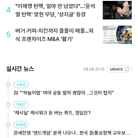
"이재명 탄핵, 얼마 안 남았다"...'윤석
4
열 탄핵' 맞힌 무당, '성지글' 등장
버거·커피·치킨까지 줄줄이 매물…외
5
식 프랜차이즈 M&A '활기'
실시간 뉴스
08.08 23:13
UPDATE
4분전
與 "'하늘이법' 여야 공동 발의 괜찮아…그것이 협치"
9분전
'캐시딜' 캐시워크 돈 버는 퀴즈, 정답은?
14분전
관세전쟁 '엔드게임' 윤곽 나오나…한국 新통상정책 교두보 활