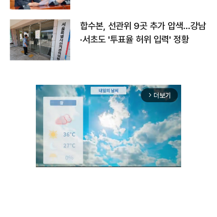
합수본, 선관위 9곳 추가 압색…강남
·서초도 '투표율 허위 입력' 정황
더보기
arrow_forward_ios
Unmute