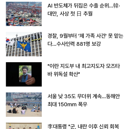
AI 반도체가 뒤집은 수출 순위…韓·
대만, 사상 첫 日 추월
경찰, 9월부터 '제 가족 사건' 못 맡는
다…수사인력 881명 보강
"이란 지도부 내 최고지도자 모즈타
바 위독설 확산"
서울 낮 35도 무더위 계속…동해안
최대 150㎜ 폭우
李대통령 "군, 내란 이후 신뢰 회복