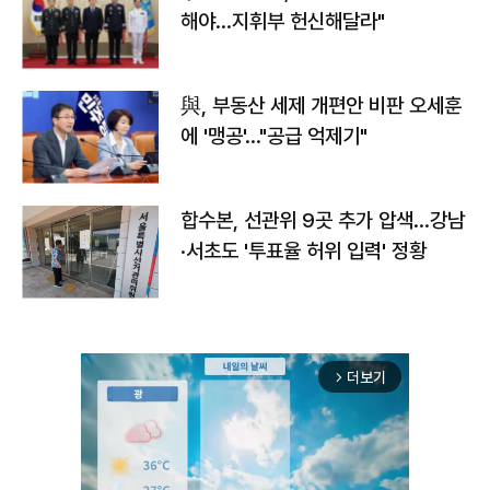
해야…지휘부 헌신해달라"
與, 부동산 세제 개편안 비판 오세훈
에 '맹공'…"공급 억제기"
합수본, 선관위 9곳 추가 압색…강남
·서초도 '투표율 허위 입력' 정황
더보기
arrow_forward_ios