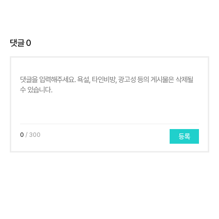
댓글
0
0
/ 300
등록