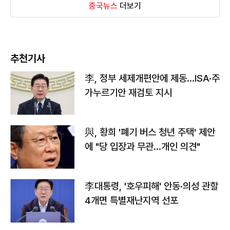
중국뉴스
더보기
추천기사
李, 정부 세제개편안에 제동…ISA·주
가누르기안 재검토 지시
與, 황희 '폐기 버스 청년 주택' 제안
에 "당 입장과 무관…개인 의견"
李대통령, '호우피해' 안동·의성 관할
4개면 특별재난지역 선포