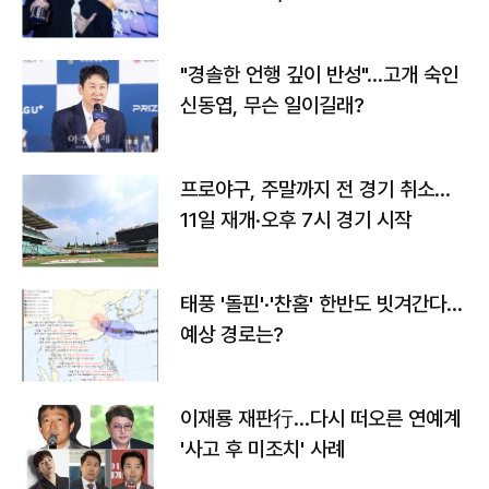
다
"경솔한 언행 깊이 반성"…고개 숙인
신동엽, 무슨 일이길래?
프로야구, 주말까지 전 경기 취소…
11일 재개·오후 7시 경기 시작
태풍 '돌핀'·'찬홈' 한반도 빗겨간다…
예상 경로는?
이재룡 재판行…다시 떠오른 연예계
'사고 후 미조치' 사례