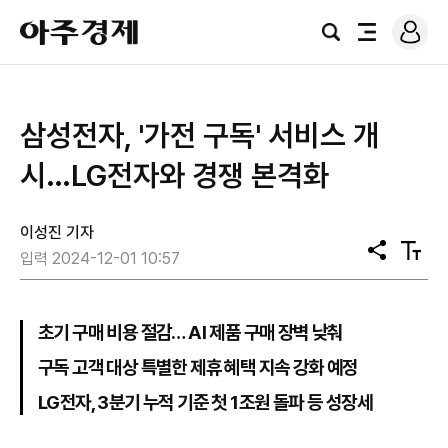
로
아
그
검
전
주
인
색
체
경
메
제
뉴
삼성전자, '가전 구독' 서비스 개
시…LG전자와 경쟁 본격화
이성진 기자
공
텍
입력 2024-12-01 10:57
유
스
트
크
기
초기 구매 비용 절감… AI 제품 구매 장벽 낮춰
구독 고객 대상 특별한 제휴 혜택 지속 강화 예정
LG전자, 3분기 누적 기준 첫 1조원 돌파 등 성장세