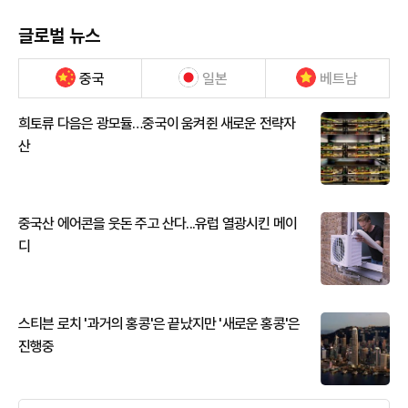
글로벌 뉴스
중국
일본
베트남
희토류 다음은 광모듈…중국이 움켜쥔 새로운 전략자
산
중국산 에어콘을 웃돈 주고 산다...유럽 열광시킨 메이
디
스티븐 로치 '과거의 홍콩'은 끝났지만 '새로운 홍콩'은
진행중