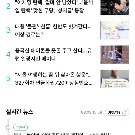
"이재명 탄핵, 얼마 안 남았다"...'윤석
2
열 탄핵' 맞힌 무당, '성지글' 등장
태풍 '돌핀'·'찬홈' 한반도 빗겨간다…
3
예상 경로는?
중국산 에어콘을 웃돈 주고 산다...유
4
럽 열광시킨 메이디
"서울 여행하는 꿈 뒤 찾아온 행운"…
5
327회차 연금복권720+ 당첨번호조
회 주목
실시간 뉴스
08.08 15:58
UPDATE
4분전