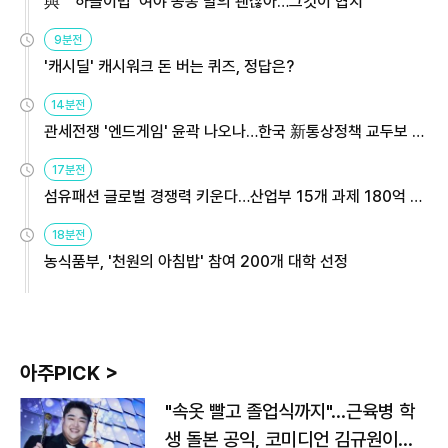
與 "'하늘이법' 여야 공동 발의 괜찮아…그것이 협치"
9분전
'캐시딜' 캐시워크 돈 버는 퀴즈, 정답은?
14분전
관세전쟁 '엔드게임' 윤곽 나오나…한국 新통상정책 교두보 활
용해야
17분전
섬유패션 글로벌 경쟁력 키운다…산업부 15개 과제 180억 지
원
18분전
농식품부, '천원의 아침밥' 참여 200개 대학 선정
아주PICK >
"속옷 빨고 졸업식까지"…근육병 학
생 돌본 공익, 코미디언 김규원이었