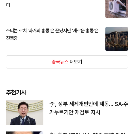
디
스티븐 로치 '과거의 홍콩'은 끝났지만 '새로운 홍콩'은
진행중
중국뉴스
더보기
추천기사
李, 정부 세제개편안에 제동…ISA·주
가누르기안 재검토 지시