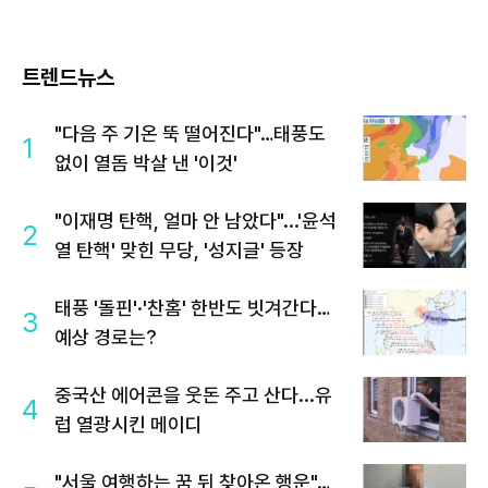
트렌드뉴스
"다음 주 기온 뚝 떨어진다"…태풍도
1
없이 열돔 박살 낸 '이것'
"이재명 탄핵, 얼마 안 남았다"...'윤석
2
열 탄핵' 맞힌 무당, '성지글' 등장
태풍 '돌핀'·'찬홈' 한반도 빗겨간다…
3
예상 경로는?
중국산 에어콘을 웃돈 주고 산다...유
4
럽 열광시킨 메이디
"서울 여행하는 꿈 뒤 찾아온 행운"…