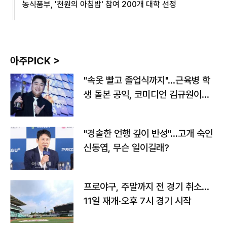
농식품부, '천원의 아침밥' 참여 200개 대학 선정
아주PICK >
"속옷 빨고 졸업식까지"…근육병 학
생 돌본 공익, 코미디언 김규원이었
다
"경솔한 언행 깊이 반성"…고개 숙인
신동엽, 무슨 일이길래?
프로야구, 주말까지 전 경기 취소…
11일 재개·오후 7시 경기 시작