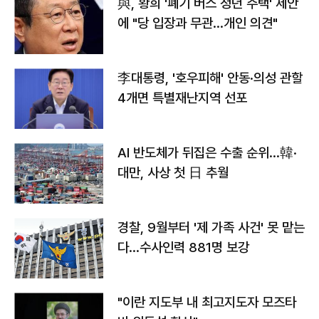
與, 황희 '폐기 버스 청년 주택' 제안
에 "당 입장과 무관…개인 의견"
李대통령, '호우피해' 안동·의성 관할
4개면 특별재난지역 선포
AI 반도체가 뒤집은 수출 순위…韓·
대만, 사상 첫 日 추월
경찰, 9월부터 '제 가족 사건' 못 맡는
다…수사인력 881명 보강
"이란 지도부 내 최고지도자 모즈타