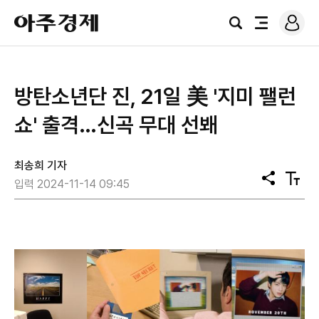
로
아
그
검
전
주
인
색
체
경
메
제
뉴
방탄소년단 진, 21일 美 '지미 팰런
쇼' 출격…신곡 무대 선봬
최송희 기자
공
텍
입력 2024-11-14 09:45
유
스
트
크
기