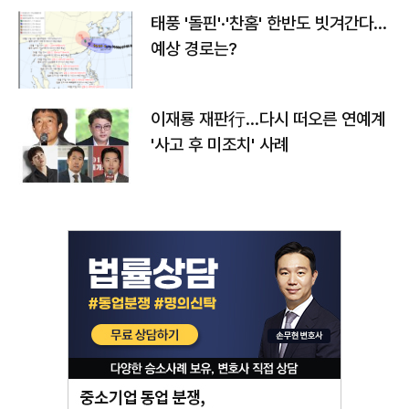
태풍 '돌핀'·'찬홈' 한반도 빗겨간다…
예상 경로는?
이재룡 재판行…다시 떠오른 연예계
'사고 후 미조치' 사례