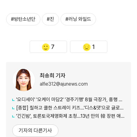
#방탄소년단
#진
#러닝 와일드
7
1
최송희 기자
alfie312@ajunews.com
'오디세이' '오케이 마담2' '경주기행' 8월 극장가, 흥행 바통 이어갈 신작은
[종합] 칠하고 쿨한 스트레이 키즈…'디스&댓'으로 글로벌 질주
'긴긴밤', 토론토국제영화제 초청…13년 만의 韓 장편 애니
기자의 다른기사