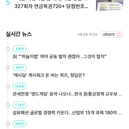
5
327회차 연금복권720+ 당첨번호조
회 주목
실시간 뉴스
08.08 15:53
UPDATE
4분전
與 "'하늘이법' 여야 공동 발의 괜찮아…그것이 협치"
9분전
'캐시딜' 캐시워크 돈 버는 퀴즈, 정답은?
14분전
관세전쟁 '엔드게임' 윤곽 나오나…한국 新통상정책 교두보 활
용해야
17분전
섬유패션 글로벌 경쟁력 키운다…산업부 15개 과제 180억 지
원
18분전