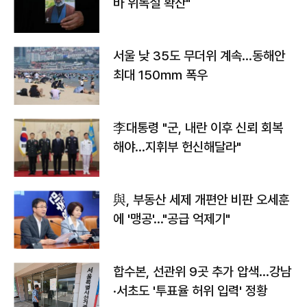
바 위독설 확산"
서울 낮 35도 무더위 계속…동해안
최대 150㎜ 폭우
李대통령 "군, 내란 이후 신뢰 회복
해야…지휘부 헌신해달라"
與, 부동산 세제 개편안 비판 오세훈
에 '맹공'…"공급 억제기"
합수본, 선관위 9곳 추가 압색…강남
·서초도 '투표율 허위 입력' 정황