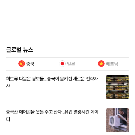
글로벌 뉴스
중국
일본
베트남
희토류 다음은 광모듈…중국이 움켜쥔 새로운 전략자
산
중국산 에어콘을 웃돈 주고 산다...유럽 열광시킨 메이
디