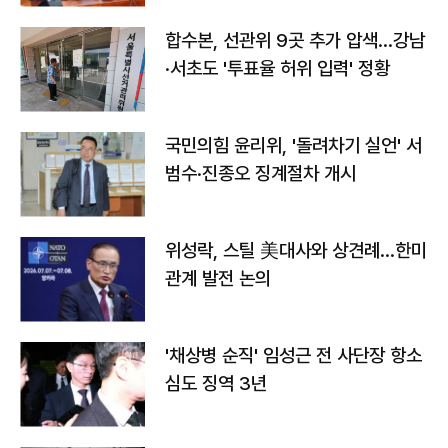
합수본, 선관위 9곳 추가 압색…강남
·서초도 '투표율 허위 입력' 정황
국민의힘 윤리위, '돌려차기 실언' 서
범수·진종오 징계절차 개시
위성락, 스틸 美대사와 상견례…한미
관계 발전 논의
'채상병 순직' 임성근 전 사단장 항소
심도 징역 3년