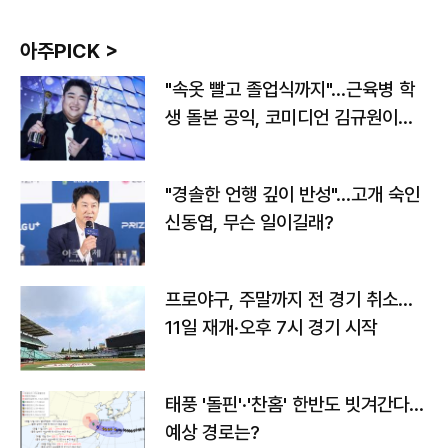
아주PICK >
"속옷 빨고 졸업식까지"…근육병 학
생 돌본 공익, 코미디언 김규원이었
다
"경솔한 언행 깊이 반성"…고개 숙인
신동엽, 무슨 일이길래?
프로야구, 주말까지 전 경기 취소…
11일 재개·오후 7시 경기 시작
태풍 '돌핀'·'찬홈' 한반도 빗겨간다…
예상 경로는?