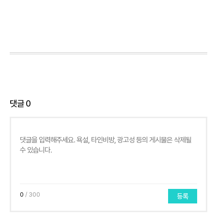
댓글
0
0
/ 300
등록