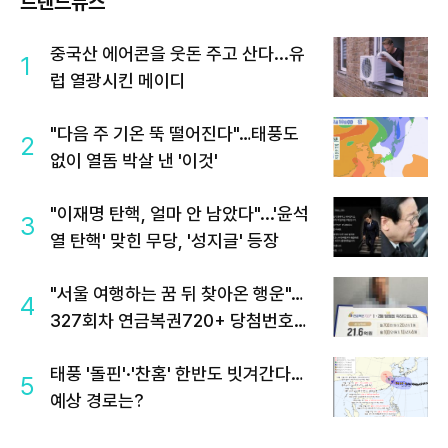
트렌드뉴스
중국산 에어콘을 웃돈 주고 산다...유
1
럽 열광시킨 메이디
"다음 주 기온 뚝 떨어진다"…태풍도
2
없이 열돔 박살 낸 '이것'
"이재명 탄핵, 얼마 안 남았다"...'윤석
3
열 탄핵' 맞힌 무당, '성지글' 등장
"서울 여행하는 꿈 뒤 찾아온 행운"…
4
327회차 연금복권720+ 당첨번호조
회 주목
태풍 '돌핀'·'찬홈' 한반도 빗겨간다…
5
예상 경로는?