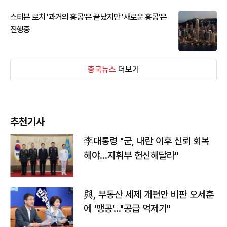
스티븐 로치 '과거의 홍콩'은 끝났지만 '새로운 홍콩'은
진행중
중국뉴스
더보기
추천기사
李대통령 "군, 내란 이후 신뢰 회복
해야…지휘부 헌신해달라"
與, 부동산 세제 개편안 비판 오세훈
에 '맹공'…"공급 억제기"