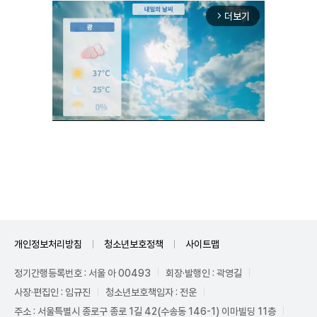
더보기
arrow_forward_ios
Unmute
개인정보처리방침
청소년보호정책
사이트맵
정기간행등록번호 : 서울 아 00493
회장·발행인 : 곽영길
사장·편집인 : 임규진
청소년보호책임자 : 전운
주소 : 서울특별시 종로구 종로 1길 42(수송동 146-1) 이마빌딩 11층