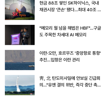
현금 88조 쌓인 SK하이닉스, 국내
채권시장 '큰손' 됐다…최대 40조 투
자
"메모리 월 넘을 해법은 HBF"…구글
도 주목한 차세대 AI 메모리
이란·오만, 호르무즈 '중앙항로 통항'
추진…입항은 이란 관리
靑, 北 탄도미사일에 안보실 긴급회
의…"유엔 결의 위반, 즉각 중단 촉
구"