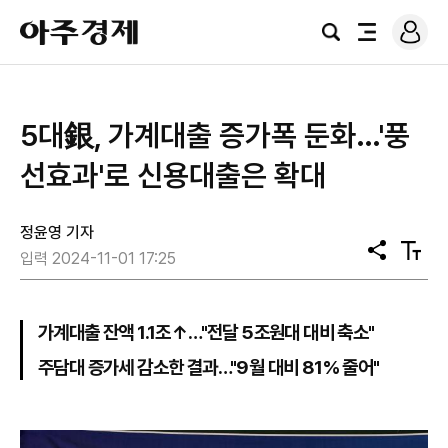
로
아
그
검
전
주
인
색
체
경
메
제
뉴
5대銀, 가계대출 증가폭 둔화…'풍
선효과'로 신용대출은 확대
정윤영 기자
공
텍
입력 2024-11-01 17:25
유
스
트
크
기
가계대출 잔액 1.1조↑…"전달 5조원대 대비 축소"
주담대 증가세 감소한 결과…"9월 대비 81% 줄어"