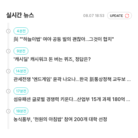
실시간 뉴스
08.07 18:53
UPDATE
4분전
與 "'하늘이법' 여야 공동 발의 괜찮아…그것이 협치"
9분전
'캐시딜' 캐시워크 돈 버는 퀴즈, 정답은?
14분전
관세전쟁 '엔드게임' 윤곽 나오나…한국 新통상정책 교두보 활
용해야
17분전
섬유패션 글로벌 경쟁력 키운다…산업부 15개 과제 180억 지
원
18분전
농식품부, '천원의 아침밥' 참여 200개 대학 선정