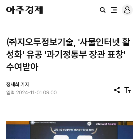
로
아
그
검
전
주
인
색
체
경
메
제
뉴
㈜지오투정보기술, '사물인터넷 활
성화' 유공 '과기정통부 장관 표창'
수여받아
정세희 기자
공
텍
입력 2024-11-01 09:00
유
스
트
크
기