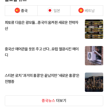
중국
일본
베트남
희토류 다음은 광모듈…중국이 움켜쥔 새로운 전략자
산
중국산 에어콘을 웃돈 주고 산다...유럽 열광시킨 메이
디
스티븐 로치 '과거의 홍콩'은 끝났지만 '새로운 홍콩'은
진행중
중국뉴스
더보기