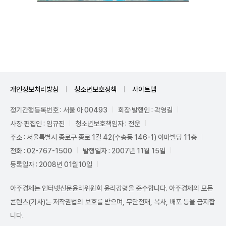
Unmute
개인정보처리방침
청소년보호정책
사이트맵
정기간행등록번호 : 서울 아 00493
회장·발행인 : 곽영길
사장·편집인 : 임규진
청소년보호책임자 : 전운
주소 : 서울특별시 종로구 종로 1길 42(수송동 146-1) 이마빌딩 11층
전화 : 02-767-1500
발행일자 : 2007년 11월 15일
등록일자 : 2008년 01월10일
아주경제는 인터넷신문윤리위원회 윤리강령을 준수합니다. 아주경제의 모든
콘텐츠(기사)는 저작권법의 보호를 받으며, 무단전재, 복사, 배포 등을 금지합
니다.