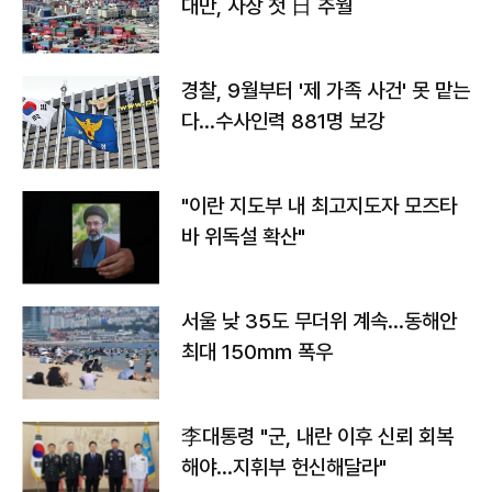
대만, 사상 첫 日 추월
경찰, 9월부터 '제 가족 사건' 못 맡는
다…수사인력 881명 보강
"이란 지도부 내 최고지도자 모즈타
바 위독설 확산"
서울 낮 35도 무더위 계속…동해안
최대 150㎜ 폭우
李대통령 "군, 내란 이후 신뢰 회복
해야…지휘부 헌신해달라"