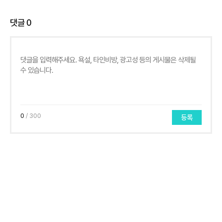
댓글
0
0
/ 300
등록