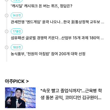
'캐시딜' 캐시워크 돈 버는 퀴즈, 정답은?
14분전
관세전쟁 '엔드게임' 윤곽 나오나…한국 新통상정책 교두보 활
용해야
17분전
섬유패션 글로벌 경쟁력 키운다…산업부 15개 과제 180억 지
원
18분전
농식품부, '천원의 아침밥' 참여 200개 대학 선정
아주PICK >
"속옷 빨고 졸업식까지"…근육병 학
생 돌본 공익, 코미디언 김규원이었
다