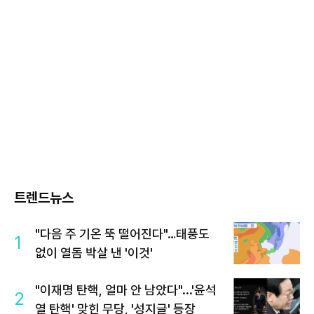
트렌드뉴스
"다음 주 기온 뚝 떨어진다"…태풍도
1
없이 열돔 박살 낸 '이것'
"이재명 탄핵, 얼마 안 남았다"...'윤석
2
열 탄핵' 맞힌 무당, '성지글' 등장