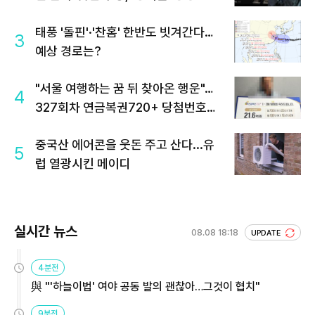
태풍 '돌핀'·'찬홈' 한반도 빗겨간다…
3
예상 경로는?
"서울 여행하는 꿈 뒤 찾아온 행운"…
4
327회차 연금복권720+ 당첨번호조
회 주목
중국산 에어콘을 웃돈 주고 산다...유
5
럽 열광시킨 메이디
실시간 뉴스
08.08 18:18
UPDATE
4분전
與 "'하늘이법' 여야 공동 발의 괜찮아…그것이 협치"
9분전