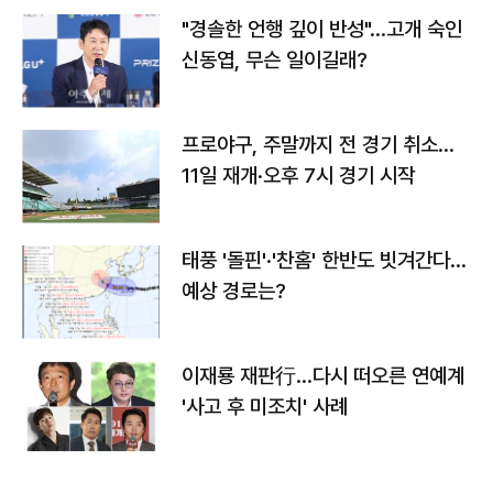
"경솔한 언행 깊이 반성"…고개 숙인
신동엽, 무슨 일이길래?
프로야구, 주말까지 전 경기 취소…
11일 재개·오후 7시 경기 시작
태풍 '돌핀'·'찬홈' 한반도 빗겨간다…
예상 경로는?
이재룡 재판行…다시 떠오른 연예계
'사고 후 미조치' 사례