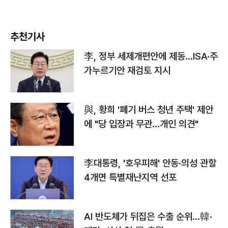
추천기사
李, 정부 세제개편안에 제동…ISA·주
가누르기안 재검토 지시
與, 황희 '폐기 버스 청년 주택' 제안
에 "당 입장과 무관…개인 의견"
李대통령, '호우피해' 안동·의성 관할
4개면 특별재난지역 선포
AI 반도체가 뒤집은 수출 순위…韓·