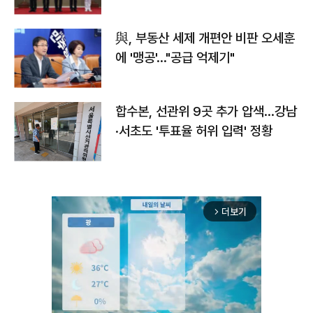
與, 부동산 세제 개편안 비판 오세훈
에 '맹공'…"공급 억제기"
합수본, 선관위 9곳 추가 압색…강남
·서초도 '투표율 허위 입력' 정황
더보기
arrow_forward_ios