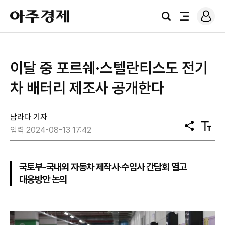
로
아
그
검
전
주
인
색
체
경
메
제
뉴
이달 중 포르쉐·스텔란티스도 전기
차 배터리 제조사 공개한다
남라다 기자
공
텍
입력 2024-08-13 17:42
유
스
트
크
기
국토부-국내외 자동차 제작사·수입사 간담회 열고
대응방안 논의