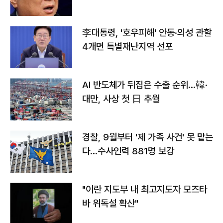
李대통령, '호우피해' 안동·의성 관할
4개면 특별재난지역 선포
AI 반도체가 뒤집은 수출 순위…韓·
대만, 사상 첫 日 추월
경찰, 9월부터 '제 가족 사건' 못 맡는
다…수사인력 881명 보강
"이란 지도부 내 최고지도자 모즈타
바 위독설 확산"