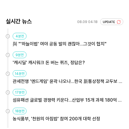
실시간 뉴스
08.09 04:18
UPDATE
4분전
與 "'하늘이법' 여야 공동 발의 괜찮아…그것이 협치"
9분전
'캐시딜' 캐시워크 돈 버는 퀴즈, 정답은?
14분전
관세전쟁 '엔드게임' 윤곽 나오나…한국 新통상정책 교두보 활
용해야
17분전
섬유패션 글로벌 경쟁력 키운다…산업부 15개 과제 180억 지
원
18분전
농식품부, '천원의 아침밥' 참여 200개 대학 선정