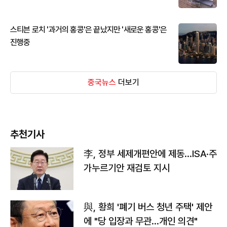
스티븐 로치 '과거의 홍콩'은 끝났지만 '새로운 홍콩'은
진행중
중국뉴스
더보기
추천기사
李, 정부 세제개편안에 제동…ISA·주
가누르기안 재검토 지시
與, 황희 '폐기 버스 청년 주택' 제안
에 "당 입장과 무관…개인 의견"