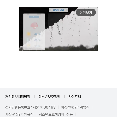
더보기
arrow_forward_ios
Mute
개인정보처리방침
청소년보호정책
사이트맵
정기간행등록번호 : 서울 아 00493
회장·발행인 : 곽영길
사장·편집인 : 임규진
청소년보호책임자 : 전운