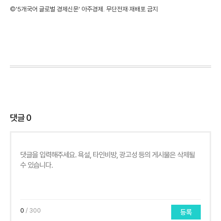
©'5개국어 글로벌 경제신문' 아주경제. 무단전재·재배포 금지
댓글
0
0
/ 300
등록