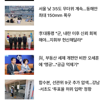
서울 낮 35도 무더위 계속…동해안
최대 150㎜ 폭우
李대통령 "군, 내란 이후 신뢰 회복
해야…지휘부 헌신해달라"
與, 부동산 세제 개편안 비판 오세훈
에 '맹공'…"공급 억제기"
합수본, 선관위 9곳 추가 압색…강남
·서초도 '투표율 허위 입력' 정황