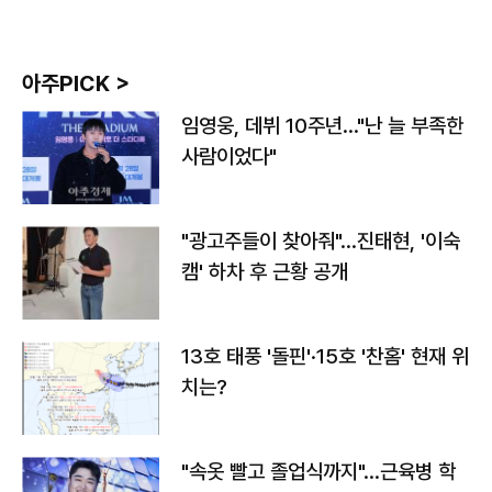
아주PICK >
임영웅, 데뷔 10주년…"난 늘 부족한
사람이었다"
"광고주들이 찾아줘"…진태현, '이숙
캠' 하차 후 근황 공개
13호 태풍 '돌핀'·15호 '찬홈' 현재 위
치는?
"속옷 빨고 졸업식까지"…근육병 학