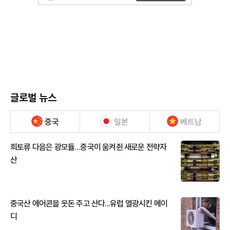
글로벌 뉴스
중국
일본
베트남
희토류 다음은 광모듈…중국이 움켜쥔 새로운 전략자
산
중국산 에어콘을 웃돈 주고 산다...유럽 열광시킨 메이
디