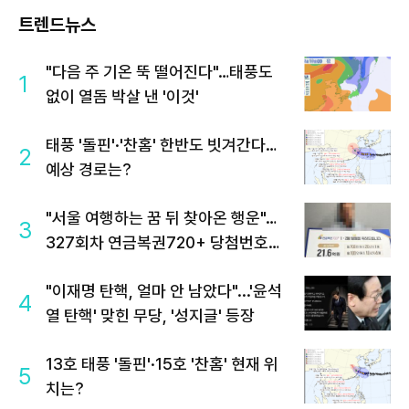
트렌드뉴스
"다음 주 기온 뚝 떨어진다"…태풍도
1
없이 열돔 박살 낸 '이것'
태풍 '돌핀'·'찬홈' 한반도 빗겨간다…
2
예상 경로는?
"서울 여행하는 꿈 뒤 찾아온 행운"…
3
327회차 연금복권720+ 당첨번호조
회 주목
"이재명 탄핵, 얼마 안 남았다"...'윤석
4
열 탄핵' 맞힌 무당, '성지글' 등장
13호 태풍 '돌핀'·15호 '찬홈' 현재 위
5
치는?