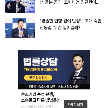
생 돌본 공익, 코미디언 김규원이었
다
"경솔한 언행 깊이 반성"…고개 숙인
신동엽, 무슨 일이길래?