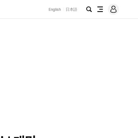
로
English
日本語
그
검
전
인
색
체
메
뉴