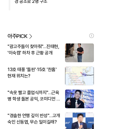
경 공조로 2명 구조
아주PICK
"광고주들이 찾아줘"…진태현,
'이숙캠' 하차 후 근황 공개
13호 태풍 '돌핀'·15호 '찬홈'
현재 위치는?
"속옷 빨고 졸업식까지"…근육
병 학생 돌본 공익, 코미디언 김
규원이었다
"경솔한 언행 깊이 반성"…고개
숙인 신동엽, 무슨 일이길래?