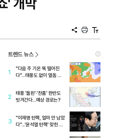
쇼' 개막
공
프
텍
유
린
스
트
트
크
기
트렌드 뉴스
"다음 주 기온 뚝 떨어진
1
다"…태풍도 없이 열돔 박
살 낸 '이것'
태풍 '돌핀'·'찬홈' 한반도
2
빗겨간다…예상 경로는?
"이재명 탄핵, 얼마 안 남았
3
다"...'윤석열 탄핵' 맞힌 무
당, '성지글' 등장