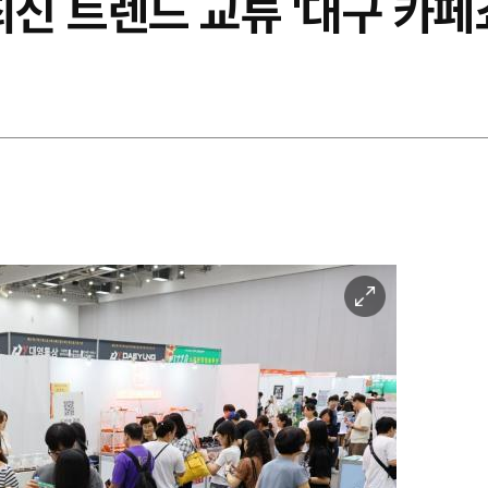
최신 트렌드 교류 '대구 카페
이
미
지
확
대