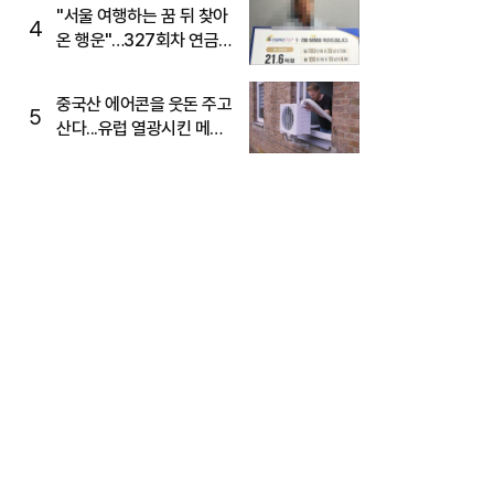
"서울 여행하는 꿈 뒤 찾아
4
온 행운"…327회차 연금
복권720+ 당첨번호조회
주목
중국산 에어콘을 웃돈 주고
5
산다...유럽 열광시킨 메이
디