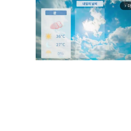
더
arrow_forward_ios
Mut