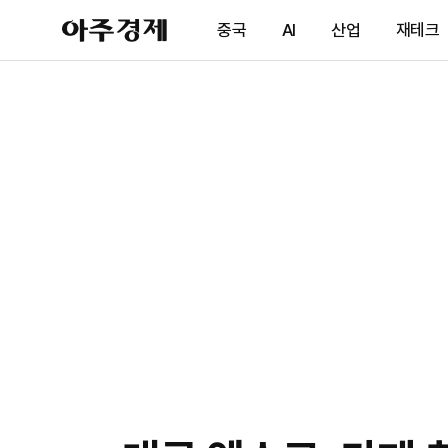
아
중국
AI
산업
재테크
주
경
제