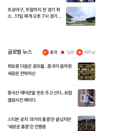
프로야구, 주말까지 전 경기 취
소…11일 재개·오후 7시 경기
시작
글로벌 뉴스
중국
일본
베트남
희토류 다음은 광모듈…중국이 움켜쥔
새로운 전략자산
중국산 에어콘을 웃돈 주고 산다...유럽
열광시킨 메이디
스티븐 로치 '과거의 홍콩'은 끝났지만
'새로운 홍콩'은 진행중