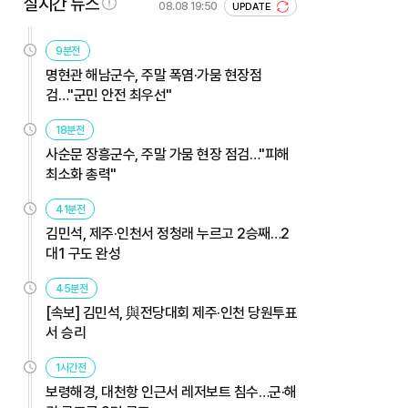
실시간 뉴스
08.08 19:50
UPDATE
9분전
명현관 해남군수, 주말 폭염·가뭄 현장점
검…"군민 안전 최우선"
18분전
사순문 장흥군수, 주말 가뭄 현장 점검…"피해
최소화 총력"
41분전
김민석, 제주·인천서 정청래 누르고 2승째…2
대1 구도 완성
45분전
[속보] 김민석, 與전당대회 제주·인천 당원투표
서 승리
1시간전
보령해경, 대천항 인근서 레저보트 침수…군·해