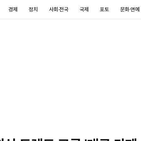
경제
정치
사회·전국
국제
포토
문화·연예