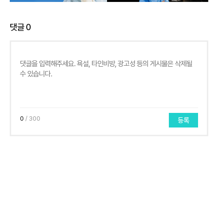
댓글
0
0
/ 300
등록