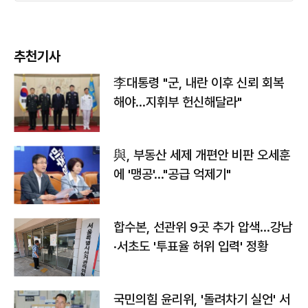
추천기사
李대통령 "군, 내란 이후 신뢰 회복
해야…지휘부 헌신해달라"
與, 부동산 세제 개편안 비판 오세훈
에 '맹공'…"공급 억제기"
합수본, 선관위 9곳 추가 압색…강남
·서초도 '투표율 허위 입력' 정황
국민의힘 윤리위, '돌려차기 실언' 서