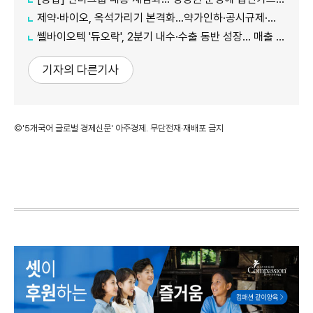
제약·바이오, 옥석가리기 본격화…약가인하·공시규제·투자위축까지 '삼중고'
쎌바이오텍 '듀오락', 2분기 내수·수출 동반 성장… 매출 158억원
기자의 다른기사
©'5개국어 글로벌 경제신문' 아주경제. 무단전재·재배포 금지