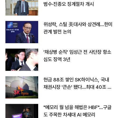
범수·진종오 징계절차 개시
위성락, 스틸 美대사와 상견례…한미
관계 발전 논의
'채상병 순직' 임성근 전 사단장 항소
심도 징역 3년
현금 88조 쌓인 SK하이닉스, 국내
채권시장 '큰손' 됐다…최대 40조 투
자
"메모리 월 넘을 해법은 HBF"…구글
도 주목한 차세대 AI 메모리