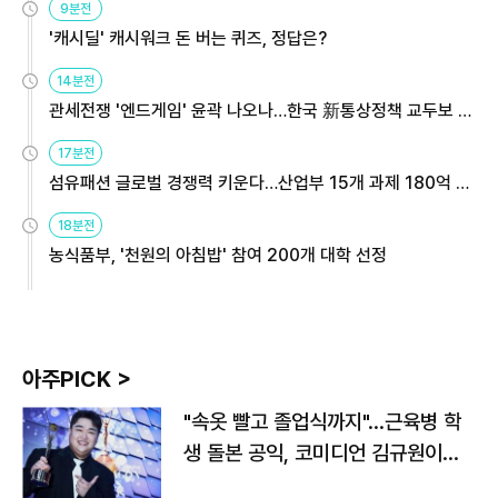
9분전
'캐시딜' 캐시워크 돈 버는 퀴즈, 정답은?
14분전
관세전쟁 '엔드게임' 윤곽 나오나…한국 新통상정책 교두보 활
용해야
17분전
섬유패션 글로벌 경쟁력 키운다…산업부 15개 과제 180억 지
원
18분전
농식품부, '천원의 아침밥' 참여 200개 대학 선정
아주PICK >
"속옷 빨고 졸업식까지"…근육병 학
생 돌본 공익, 코미디언 김규원이었
다