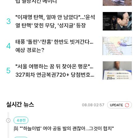
럽 열광시킨 메이디
"이재명 탄핵, 얼마 안 남았다"...'윤석
3
열 탄핵' 맞힌 무당, '성지글' 등장
태풍 '돌핀'·'찬홈' 한반도 빗겨간다…
4
예상 경로는?
"서울 여행하는 꿈 뒤 찾아온 행운"…
5
327회차 연금복권720+ 당첨번호조
회 주목
실시간 뉴스
08.08 02:57
UPDATE
4분전
與 "'하늘이법' 여야 공동 발의 괜찮아…그것이 협치"