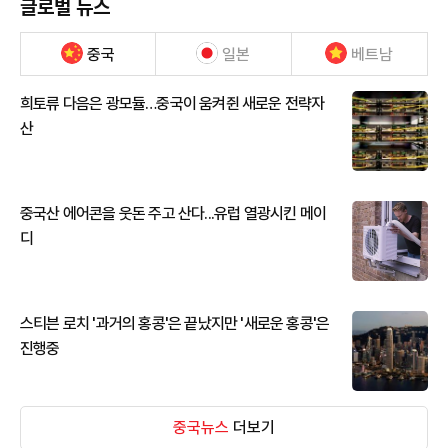
글로벌 뉴스
중국
일본
베트남
희토류 다음은 광모듈…중국이 움켜쥔 새로운 전략자
산
중국산 에어콘을 웃돈 주고 산다...유럽 열광시킨 메이
디
스티븐 로치 '과거의 홍콩'은 끝났지만 '새로운 홍콩'은
진행중
중국뉴스
더보기