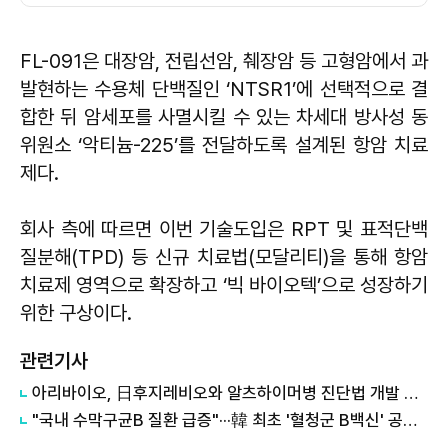
FL-091은 대장암, 전립선암, 췌장암 등 고형암에서 과
발현하는 수용체 단백질인 ‘NTSR1’에 선택적으로 결
합한 뒤 암세포를 사멸시킬 수 있는 차세대 방사성 동
위원소 ‘악티늄-225’를 전달하도록 설계된 항암 치료
제다.
회사 측에 따르면 이번 기술도입은 RPT 및 표적단백
질분해(TPD) 등 신규 치료법(모달리티)을 통해 항암
치료제 영역으로 확장하고 ‘빅 바이오텍’으로 성장하기
위한 구상이다.
관련기사
아리바이오, 日후지레비오와 알츠하이머병 진단법 개발 본격화
"국내 수막구균B 질환 급증"···韓 최초 '혈청군 B백신' 공급 시작