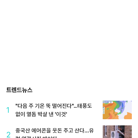
트렌드뉴스
"다음 주 기온 뚝 떨어진다"…태풍도
1
없이 열돔 박살 낸 '이것'
중국산 에어콘을 웃돈 주고 산다...유
2