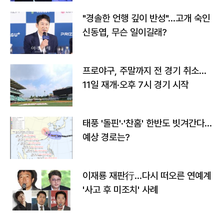
"경솔한 언행 깊이 반성"…고개 숙인
신동엽, 무슨 일이길래?
프로야구, 주말까지 전 경기 취소…
11일 재개·오후 7시 경기 시작
태풍 '돌핀'·'찬홈' 한반도 빗겨간다…
예상 경로는?
이재룡 재판行…다시 떠오른 연예계
'사고 후 미조치' 사례