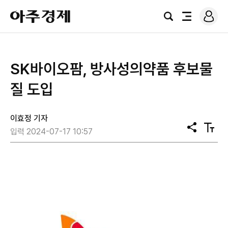
로
아
그
검
전
주
인
색
체
경
메
제
뉴
SK바이오팜, 방사성의약품 후보물
질 도입
이효정 기자
공
텍
입력 2024-07-17 10:57
유
스
트
크
기