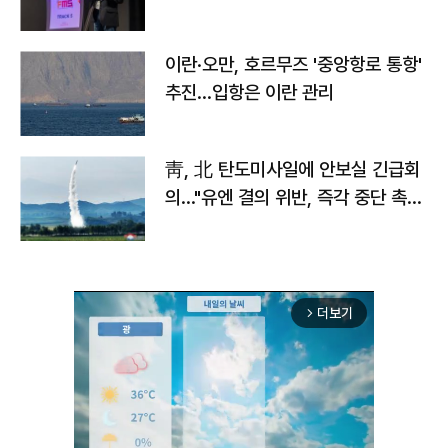
이란·오만, 호르무즈 '중앙항로 통항'
추진…입항은 이란 관리
靑, 北 탄도미사일에 안보실 긴급회
의…"유엔 결의 위반, 즉각 중단 촉
구"
더보기
arrow_forward_ios