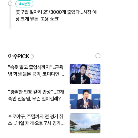
44분전
美 7월 일자리 2만3000개 줄었다…시장 예
상 크게 밑돈 '고용 쇼크'
아주PICK
"속옷 빨고 졸업식까지"…근육
병 학생 돌본 공익, 코미디언 김
규원이었다
"경솔한 언행 깊이 반성"…고개
숙인 신동엽, 무슨 일이길래?
프로야구, 주말까지 전 경기 취
소…11일 재개·오후 7시 경기
시작