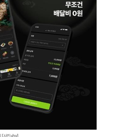
지
확
대
 [사진=hy]