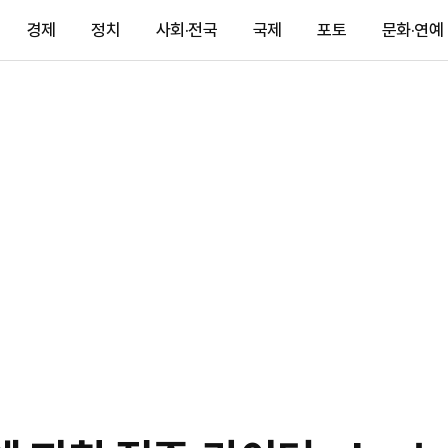
경제
정치
사회·전국
국제
포토
문화·연예