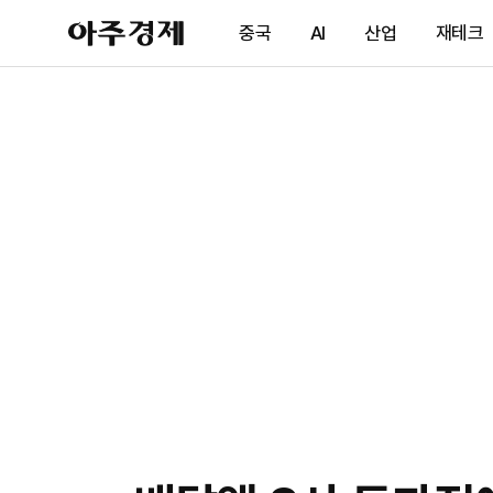
아
중국
AI
산업
재테크
주
경
제