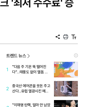
크 '최저 수수료' 승
공
프
텍
유
린
스
트
트
크
기
트렌드 뉴스
"다음 주 기온 뚝 떨어진
1
다"…태풍도 없이 열돔 박
살 낸 '이것'
중국산 에어콘을 웃돈 주고
2
산다...유럽 열광시킨 메이
디
"이재명 탄핵, 얼마 안 남았