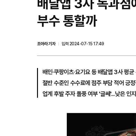
배달앱 3사 독과점에 
부수 통할까
조아라 기자
입력 2024-07-15 17:49
배민·쿠팡이츠·요기요 등 배달앱 3사 평균 
절반 수준인 수수료에 점주 부담 적어 긍정
업계 후발 주자 돌풍 여부 '글쎄'...낮은 