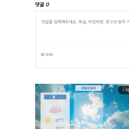
댓글
0
0
/ 300
더
arrow_forward_ios