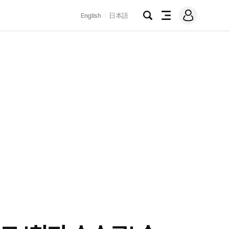
로
English
日本語
그
검
전
인
색
체
메
뉴