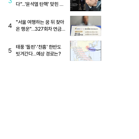
3
다"...'윤석열 탄핵' 맞힌 무
당, '성지글' 등장
"서울 여행하는 꿈 뒤 찾아
4
온 행운"…327회차 연금
복권720+ 당첨번호조회
주목
태풍 '돌핀'·'찬홈' 한반도
5
빗겨간다…예상 경로는?