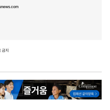
unews.com
포 금지