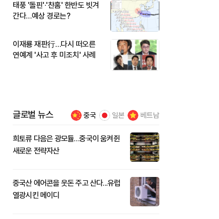
태풍 '돌핀'·'찬홈' 한반도 빗겨
간다…예상 경로는?
이재룡 재판行…다시 떠오른
연예계 '사고 후 미조치' 사례
글로벌 뉴스
중국
일본
베트남
희토류 다음은 광모듈…중국이 움켜쥔
새로운 전략자산
중국산 에어콘을 웃돈 주고 산다...유럽
열광시킨 메이디