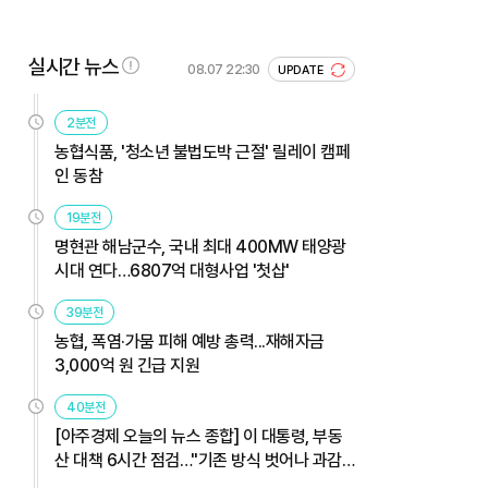
실시간 뉴스
08.07 22:30
UPDATE
2분전
농협식품, '청소년 불법도박 근절' 릴레이 캠페
인 동참
19분전
명현관 해남군수, 국내 최대 400MW 태양광
시대 연다…6807억 대형사업 '첫삽'
39분전
농협, 폭염·가뭄 피해 예방 총력...재해자금
3,000억 원 긴급 지원
40분전
[아주경제 오늘의 뉴스 종합] 이 대통령, 부동
산 대책 6시간 점검…"기존 방식 벗어나 과감
히 실행" 外