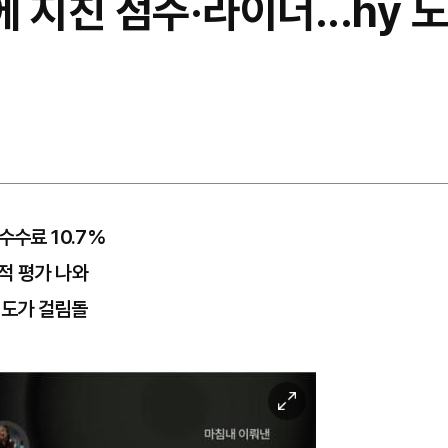
지친 점주·라이더...hy 노
수수료 10.7%
적 평가 나와
인지도가 걸림돌
이
미