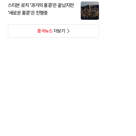
스티븐 로치 '과거의 홍콩'은 끝났지만
'새로운 홍콩'은 진행중
중국뉴스
더보기