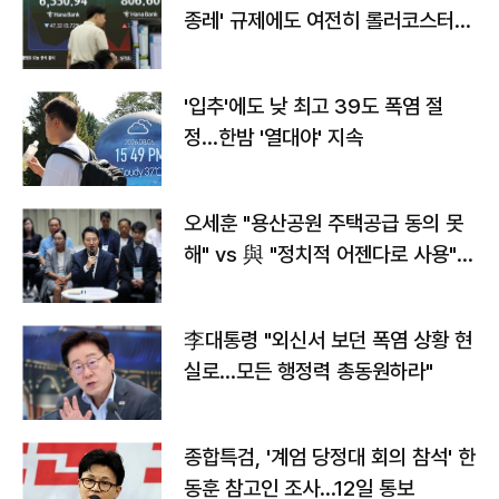
종레' 규제에도 여전히 롤러코스터
타는 코스피
'입추'에도 낮 최고 39도 폭염 절
정…한밤 '열대야' 지속
오세훈 "용산공원 주택공급 동의 못
해" vs 與 "정치적 어젠다로 사용"
맞불
李대통령 "외신서 보던 폭염 상황 현
실로…모든 행정력 총동원하라"
종합특검, '계엄 당정대 회의 참석' 한
동훈 참고인 조사...12일 통보