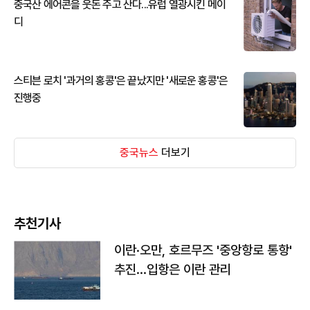
중국산 에어콘을 웃돈 주고 산다...유럽 열광시킨 메이
디
스티븐 로치 '과거의 홍콩'은 끝났지만 '새로운 홍콩'은
진행중
중국뉴스
더보기
추천기사
이란·오만, 호르무즈 '중앙항로 통항'
추진…입항은 이란 관리