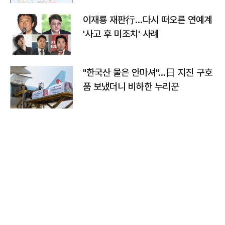
이재룡 재판行…다시 떠오른 연예계
'사고 후 미조치' 사례
"한국산 물은 안마셔"…日 지진 구호
품 보냈더니 비하한 누리꾼