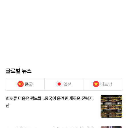
글로벌 뉴스
중국
일본
베트남
희토류 다음은 광모듈…중국이 움켜쥔 새로운 전략자
산