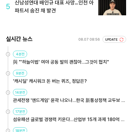
신남성연대 배인규 대표 사망…인천 아
5
파트서 숨진 채 발견
실시간 뉴스
08.07 08:56
UPDATE
4분전
與 "'하늘이법' 여야 공동 발의 괜찮아…그것이 협치"
9분전
'캐시딜' 캐시워크 돈 버는 퀴즈, 정답은?
14분전
관세전쟁 '엔드게임' 윤곽 나오나…한국 新통상정책 교두보 활
용해야
17분전
섬유패션 글로벌 경쟁력 키운다…산업부 15개 과제 180억 지
원
18분전