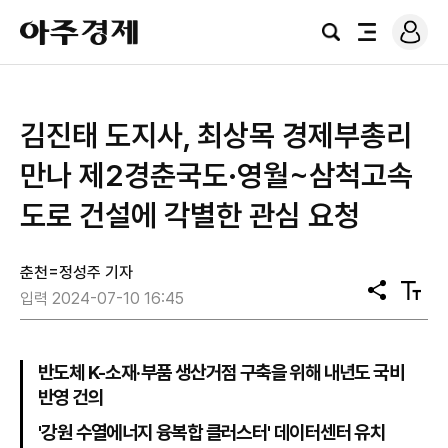
로
아
그
검
전
주
인
색
체
경
메
제
뉴
김진태 도지사, 최상목 경제부총리
만나 제2경춘국도·영월~삼척고속
도로 건설에 각별한 관심 요청
춘천=정성주 기자
공
텍
입력 2024-07-10 16:45
유
스
트
크
기
반도체 K-소재·부품 생산거점 구축을 위해 내년도 국비
반영 건의
'강원 수열에너지 융복합 클러스터' 데이터센터 유치