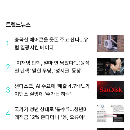
트렌드뉴스
중국산 에어콘을 웃돈 주고 산다...유
1
럽 열광시킨 메이디
"이재명 탄핵, 얼마 안 남았다"...'윤석
2
열 탄핵' 맞힌 무당, '성지글' 등장
샌디스크, AI 수요에 '매출 4.7배'…가
3
이던스 실망에 '주가는 하락'
국가가 청년 상대로 '통수'?...청년미
4
래적금 12% 준다더니 "응, 오류야"