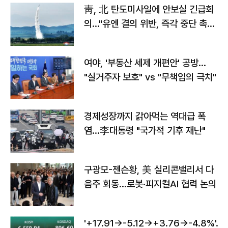
靑, 北 탄도미사일에 안보실 긴급회
의…"유엔 결의 위반, 즉각 중단 촉
구"
여야, '부동산 세제 개편안' 공방…
"실거주자 보호" vs "무책임의 극치"
경제성장까지 갉아먹는 역대급 폭
염…李대통령 "국가적 기후 재난"
구광모-젠슨황, 美 실리콘밸리서 다
음주 회동…로봇·피지컬AI 협력 논의
'+17.91→-5.12→+3.76→-4.8%'…'