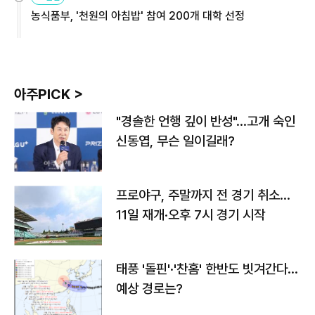
농식품부, '천원의 아침밥' 참여 200개 대학 선정
아주PICK >
"경솔한 언행 깊이 반성"…고개 숙인
신동엽, 무슨 일이길래?
프로야구, 주말까지 전 경기 취소…
11일 재개·오후 7시 경기 시작
태풍 '돌핀'·'찬홈' 한반도 빗겨간다…
예상 경로는?