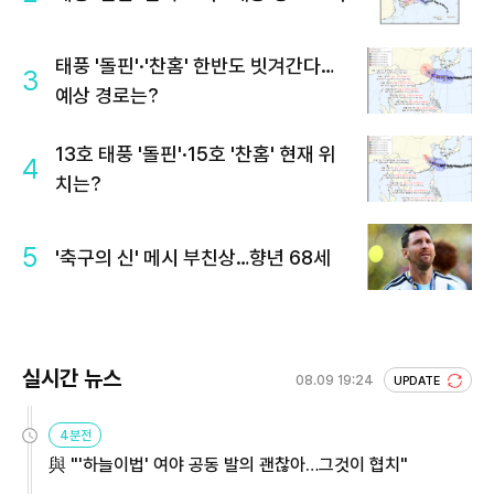
태풍 '돌핀'·'찬홈' 한반도 빗겨간다…
3
예상 경로는?
13호 태풍 '돌핀'·15호 '찬홈' 현재 위
4
치는?
5
'축구의 신' 메시 부친상…향년 68세
실시간 뉴스
08.09 19:24
UPDATE
4분전
與 "'하늘이법' 여야 공동 발의 괜찮아…그것이 협치"