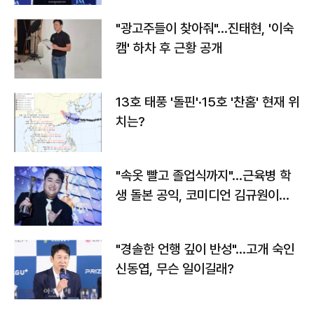
"광고주들이 찾아줘"…진태현, '이숙
캠' 하차 후 근황 공개
13호 태풍 '돌핀'·15호 '찬홈' 현재 위
치는?
"속옷 빨고 졸업식까지"…근육병 학
생 돌본 공익, 코미디언 김규원이었
다
"경솔한 언행 깊이 반성"…고개 숙인
신동엽, 무슨 일이길래?