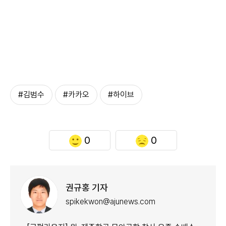
#김범수
#카카오
#하이브
0
0
권규홍 기자
spikekwon@ajunews.com