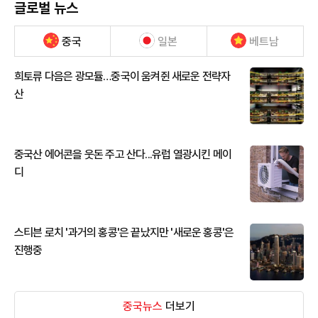
글로벌 뉴스
중국
일본
베트남
희토류 다음은 광모듈…중국이 움켜쥔 새로운 전략자
산
중국산 에어콘을 웃돈 주고 산다...유럽 열광시킨 메이
디
스티븐 로치 '과거의 홍콩'은 끝났지만 '새로운 홍콩'은
진행중
중국뉴스
더보기