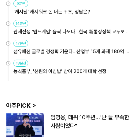
9분전
'캐시딜' 캐시워크 돈 버는 퀴즈, 정답은?
14분전
관세전쟁 '엔드게임' 윤곽 나오나…한국 新통상정책 교두보 활
용해야
17분전
섬유패션 글로벌 경쟁력 키운다…산업부 15개 과제 180억 지
원
18분전
농식품부, '천원의 아침밥' 참여 200개 대학 선정
아주PICK >
임영웅, 데뷔 10주년…"난 늘 부족한
사람이었다"