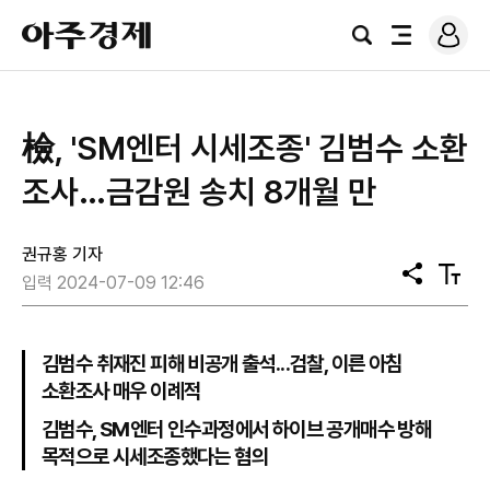
로
아
그
검
전
주
인
색
체
경
메
제
뉴
檢, 'SM엔터 시세조종' 김범수 소환
조사…금감원 송치 8개월 만
권규홍 기자
공
텍
입력 2024-07-09 12:46
유
스
트
크
기
김범수 취재진 피해 비공개 출석...검찰, 이른 아침
소환조사 매우 이례적
김범수, SM엔터 인수과정에서 하이브 공개매수 방해
목적으로 시세조종했다는 혐의