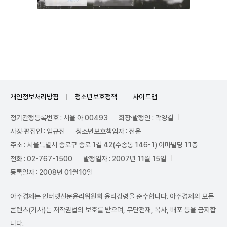
Unmute
개인정보처리방침
청소년보호정책
사이트맵
정기간행등록번호 : 서울 아 00493
회장·발행인 : 곽영길
사장·편집인 : 임규진
청소년보호책임자 : 전운
주소 : 서울특별시 종로구 종로 1길 42(수송동 146-1) 이마빌딩 11층
전화 : 02-767-1500
발행일자 : 2007년 11월 15일
등록일자 : 2008년 01월10일
아주경제는 인터넷신문윤리위원회 윤리강령을 준수합니다. 아주경제의 모든
콘텐츠(기사)는 저작권법의 보호를 받으며, 무단전재, 복사, 배포 등을 금지합
니다.