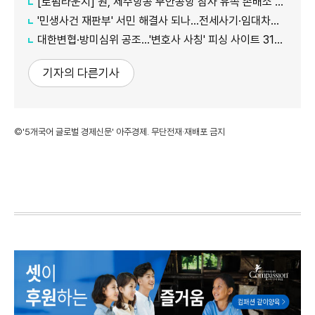
[로펌라운지] 원, 제주항공 무안공항 참사 유족 손배소 대리..."참사 진상 명확히 규명"
'민생사건 재판부' 서민 해결사 되나...전세사기·임대차분쟁 평균 3개월내 해결
대한변협·방미심위 공조…'변호사 사칭' 피싱 사이트 31건 무더기 차단
기자의 다른기사
©'5개국어 글로벌 경제신문' 아주경제. 무단전재·재배포 금지