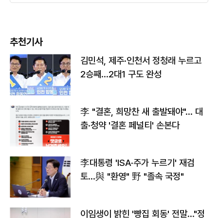
추천기사
김민석, 제주·인천서 정청래 누르고
2승째…2대1 구도 완성
李 "결혼, 희망찬 새 출발돼야"… 대
출·청약 '결혼 페널티' 손본다
李대통령 'ISA·주가 누르기' 재검
토…與 "환영" 野 "졸속 국정"
이임생이 밝힌 '빵집 회동' 전말…"정