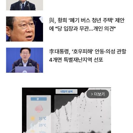
與, 황희 '폐기 버스 청년 주택' 제안
에 "당 입장과 무관…개인 의견"
李대통령, '호우피해' 안동·의성 관할
4개면 특별재난지역 선포
더보기
arrow_forward_ios