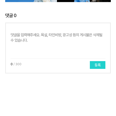
댓글
0
0
/ 300
등록