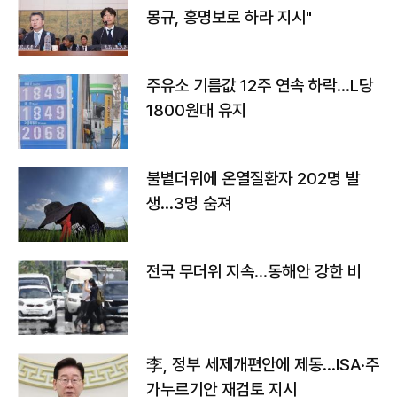
몽규, 홍명보로 하라 지시"
주유소 기름값 12주 연속 하락…L당
1800원대 유지
불볕더위에 온열질환자 202명 발
생…3명 숨져
전국 무더위 지속…동해안 강한 비
李, 정부 세제개편안에 제동…ISA·주
가누르기안 재검토 지시