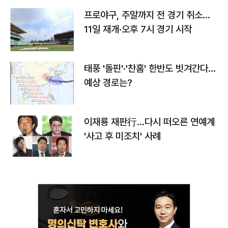
프로야구, 주말까지 전 경기 취소…
11일 재개·오후 7시 경기 시작
태풍 '돌핀'·'찬홈' 한반도 빗겨간다…
예상 경로는?
이재룡 재판行…다시 떠오른 연예계
'사고 후 미조치' 사례