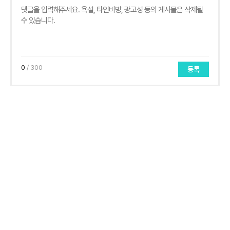
0
/ 300
등록