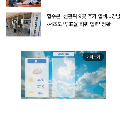
합수본, 선관위 9곳 추가 압색…강남
·서초도 '투표율 허위 입력' 정황
더보기
arrow_forward_ios
Unmute