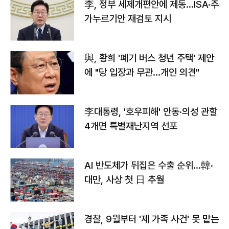
李, 정부 세제개편안에 제동…ISA·주
가누르기안 재검토 지시
與, 황희 '폐기 버스 청년 주택' 제안
에 "당 입장과 무관…개인 의견"
李대통령, '호우피해' 안동·의성 관할
4개면 특별재난지역 선포
AI 반도체가 뒤집은 수출 순위…韓·
대만, 사상 첫 日 추월
경찰, 9월부터 '제 가족 사건' 못 맡는