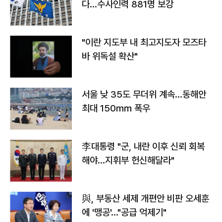
다…수사인력 881명 보강
"이란 지도부 내 최고지도자 모즈타
바 위독설 확산"
서울 낮 35도 무더위 계속…동해안
최대 150㎜ 폭우
李대통령 "군, 내란 이후 신뢰 회복
해야…지휘부 헌신해달라"
與, 부동산 세제 개편안 비판 오세훈
에 '맹공'…"공급 억제기"