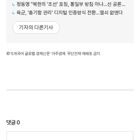
정동영 "북한의 '조선' 호칭, 통일부 방침 아냐...선 공론화 먼저"
육군, '총기함 관리' 디지털 인증방식 전환…열쇠 없앤다
기자의 다른기사
©'5개국어 글로벌 경제신문' 아주경제. 무단전재·재배포 금지
댓글
0