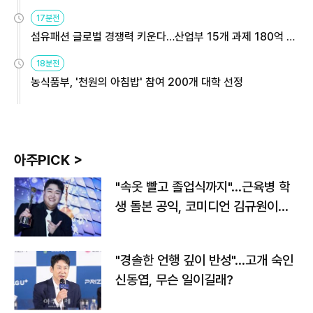
용해야
17분전
섬유패션 글로벌 경쟁력 키운다…산업부 15개 과제 180억 지
원
18분전
농식품부, '천원의 아침밥' 참여 200개 대학 선정
아주PICK >
"속옷 빨고 졸업식까지"…근육병 학
생 돌본 공익, 코미디언 김규원이었
다
"경솔한 언행 깊이 반성"…고개 숙인
신동엽, 무슨 일이길래?