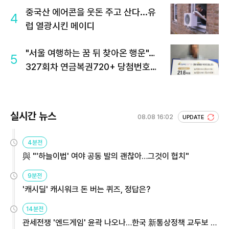
중국산 에어콘을 웃돈 주고 산다...유
4
럽 열광시킨 메이디
"서울 여행하는 꿈 뒤 찾아온 행운"…
5
327회차 연금복권720+ 당첨번호조
회 주목
실시간 뉴스
08.08 16:02
UPDATE
4분전
與 "'하늘이법' 여야 공동 발의 괜찮아…그것이 협치"
9분전
'캐시딜' 캐시워크 돈 버는 퀴즈, 정답은?
14분전
관세전쟁 '엔드게임' 윤곽 나오나…한국 新통상정책 교두보 활