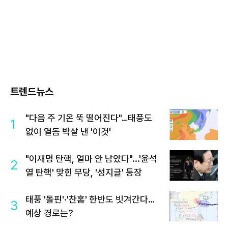
트렌드뉴스
"다음 주 기온 뚝 떨어진다"…태풍도
1
없이 열돔 박살 낸 '이것'
"이재명 탄핵, 얼마 안 남았다"...'윤석
2
열 탄핵' 맞힌 무당, '성지글' 등장
태풍 '돌핀'·'찬홈' 한반도 빗겨간다…
3
예상 경로는?