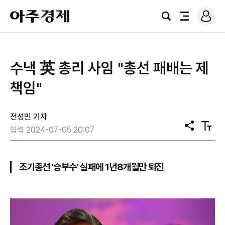
로
아
그
검
전
주
인
색
체
경
메
제
뉴
수낵 英 총리 사임 "총선 패배는 제
책임"
전성민 기자
공
텍
입력 2024-07-05 20:07
유
스
트
크
기
조기총선 '승부수' 실패에 1년8개월만 퇴진