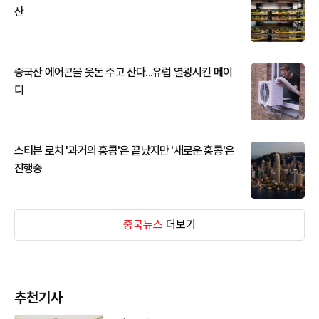
산
중국산 에어콘을 웃돈 주고 산다...유럽 열광시킨 메이
디
스티븐 로치 '과거의 홍콩'은 끝났지만 '새로운 홍콩'은
진행중
중국뉴스
더보기
추천기사