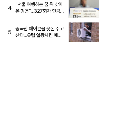
"서울 여행하는 꿈 뒤 찾아
4
온 행운"…327회차 연금
복권720+ 당첨번호조회
주목
중국산 에어콘을 웃돈 주고
5
산다...유럽 열광시킨 메이
디