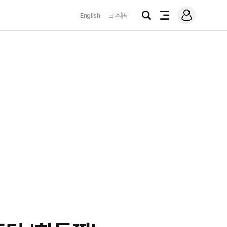
로
English
日本語
그
검
전
인
색
체
메
뉴