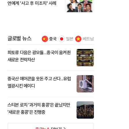
연예계 '사고 후 미조치' 사례
글로벌 뉴스
중국
일본
베트남
희토류 다음은 광모듈…중국이 움켜쥔
새로운 전략자산
중국산 에어콘을 웃돈 주고 산다...유럽
열광시킨 메이디
스티븐 로치 '과거의 홍콩'은 끝났지만
'새로운 홍콩'은 진행중