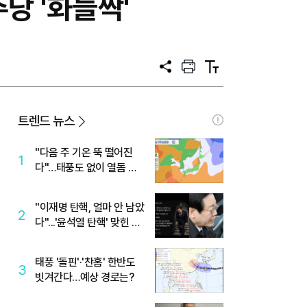
당 '화들짝'
공
프
텍
유
린
스
트
트
크
기
트렌드 뉴스
"다음 주 기온 뚝 떨어진
1
다"…태풍도 없이 열돔 박
살 낸 '이것'
"이재명 탄핵, 얼마 안 남았
2
다"...'윤석열 탄핵' 맞힌 무
당, '성지글' 등장
태풍 '돌핀'·'찬홈' 한반도
3
빗겨간다…예상 경로는?