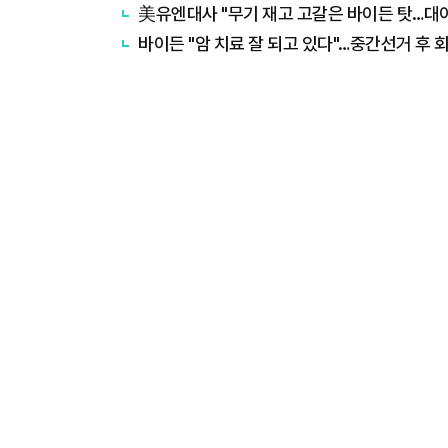
美유엔대사 "무기 재고 고갈은 바이든 탓…대
바이든 "암 치료 잘 되고 있다"…중간선거 후 