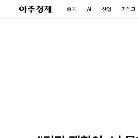
아
중국
AI
산업
재테크
주
경
제