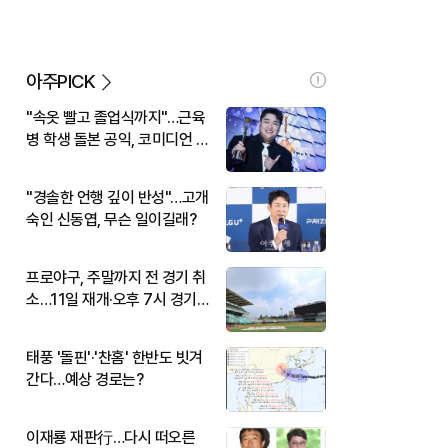
아주PICK
"속옷 빨고 졸업식까지"…근육
병 학생 돌본 공익, 코미디언 김
규원이었다
"경솔한 언행 깊이 반성"…고개
숙인 신동엽, 무슨 일이길래?
프로야구, 주말까지 전 경기 취
소…11일 재개·오후 7시 경기
시작
태풍 '돌핀'·'찬홈' 한반도 빗겨
간다…예상 경로는?
이재룡 재판行…다시 떠오른