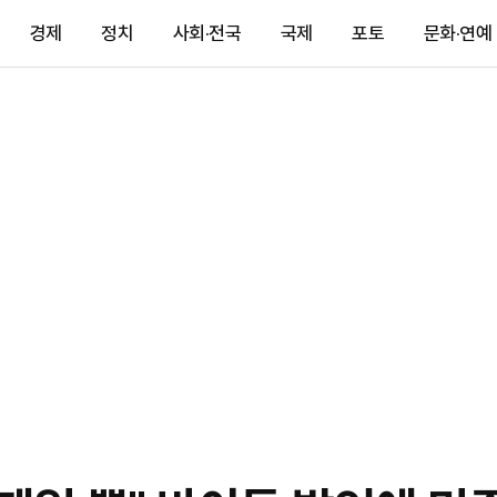
경제
정치
사회·전국
국제
포토
문화·연예