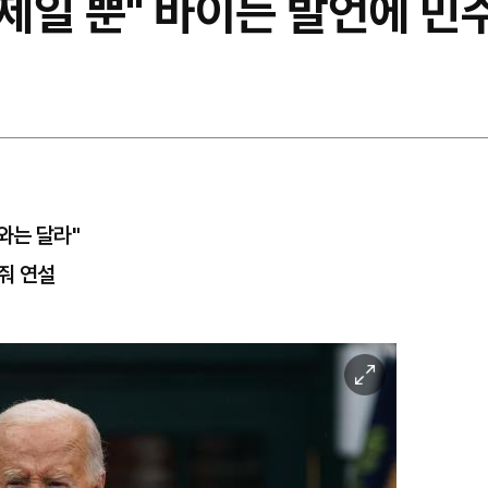
문제일 뿐" 바이든 발언에 민주
와는 달라"
줘 연설
이
미
지
확