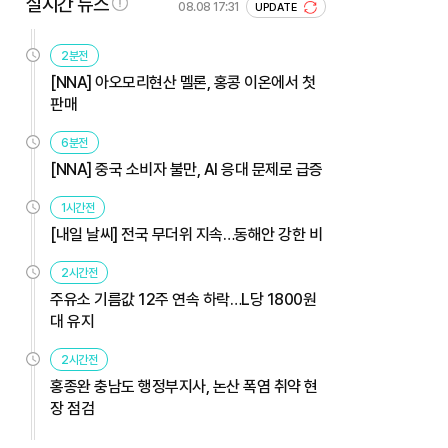
실시간 뉴스
08.08 17:31
UPDATE
2분전
[NNA] 아오모리현산 멜론, 홍콩 이온에서 첫
판매
6분전
[NNA] 중국 소비자 불만, AI 응대 문제로 급증
1시간전
[내일 날씨] 전국 무더위 지속…동해안 강한 비
2시간전
주유소 기름값 12주 연속 하락…L당 1800원
대 유지
2시간전
홍종완 충남도 행정부지사, 논산 폭염 취약 현
장 점검