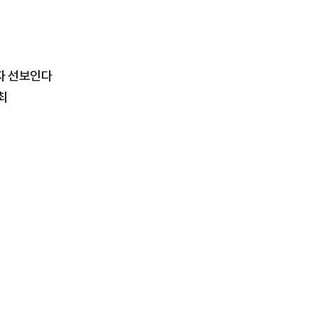
자 선보인다
최