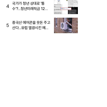
국가가 청년 상대로 '통
4
수'?...청년미래적금 12%
준다더니 "응, 오류야"
중국산 에어콘을 웃돈 주고
5
산다...유럽 열광시킨 메이
디