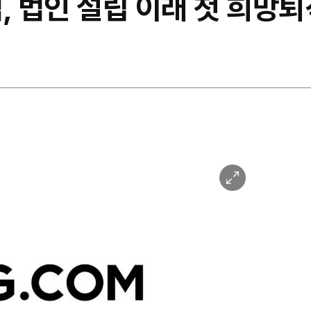
, 법인 설립 이래 첫 희망퇴
이
미
지
확
대