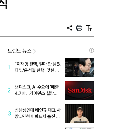
직
공
프
텍
유
린
스
트
트
크
기
트렌드 뉴스
"이재명 탄핵, 얼마 안 남았
1
다"...'윤석열 탄핵' 맞힌 무
당, '성지글' 등장
샌디스크, AI 수요에 '매출
2
4.7배'…가이던스 실망에
'주가는 하락'
신남성연대 배인규 대표 사
3
망…인천 아파트서 숨진 채
발견