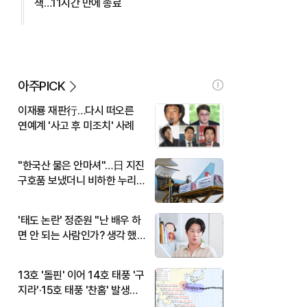
색…11시간 만에 종료
아주PICK
이재룡 재판行…다시 떠오른
연예계 '사고 후 미조치' 사례
"한국산 물은 안마셔"…日 지진
구호품 보냈더니 비하한 누리
꾼
'태도 논란' 정준원 "난 배우 하
면 안 되는 사람인가? 생각 했
다"
13호 '돌핀' 이어 14호 태풍 '구
지라'·15호 태풍 '찬홈' 발생…
현재 위치와 이동경로는?