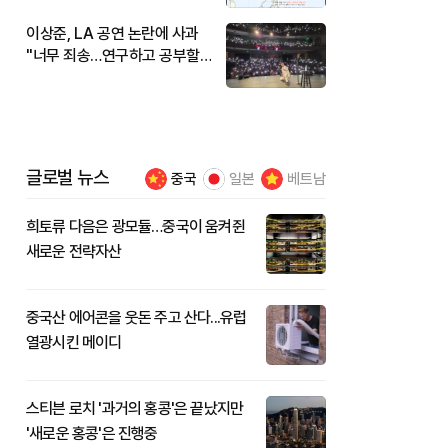
이상준, LA 공연 논란에 사과
"너무 죄송…연구하고 공부할
것"
글로벌 뉴스
중국
일본
베트남
희토류 다음은 광모듈…중국이 움켜쥔
새로운 전략자산
중국산 에어콘을 웃돈 주고 산다...유럽
열광시킨 메이디
스티븐 로치 '과거의 홍콩'은 끝났지만
'새로운 홍콩'은 진행중