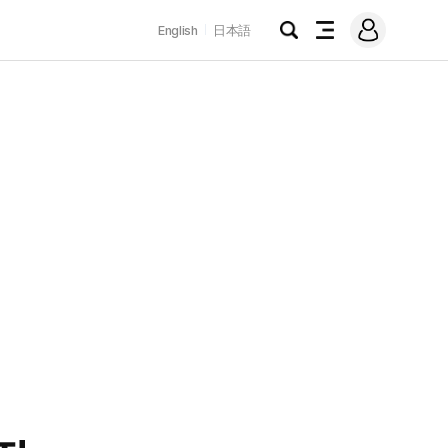
로
English
日本語
그
검
전
인
색
체
메
뉴