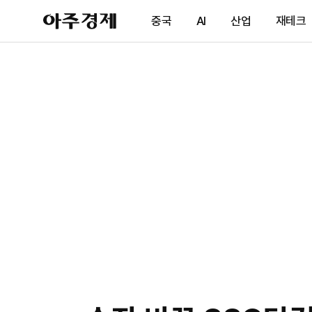
아
중국
AI
산업
재테크
주
경
제