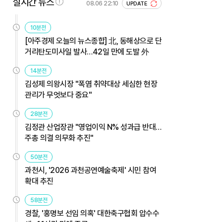
실시간 뉴스
08.06 22:10
UPDATE
10분전
[아주경제 오늘의 뉴스종합] 北, 동해상으로 단
거리탄도미사일 발사…42일 만에 도발 外
14분전
김성제 의왕시장 "폭염 취약대상 세심한 현장
관리가 무엇보다 중요"
28분전
김정관 산업장관 "영업이익 N% 성과급 반대…
주총 의결 의무화 추진"
50분전
과천시, '2026 과천공연예술축제' 시민 참여
확대 추진
58분전
경찰, '홍명보 선임 의혹' 대한축구협회 압수수