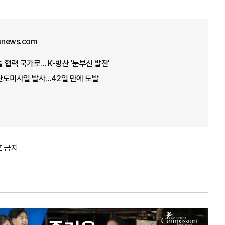
junews.com
 협력 국가로… K-방산 '눈부신 발전'
탄도미사일 발사…42일 만에 도발
포 금지