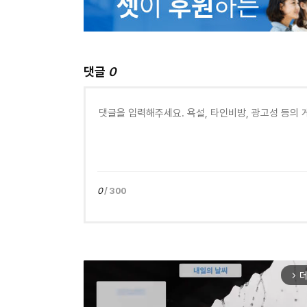
댓글
0
0
/ 300
더
arrow_forward_ios