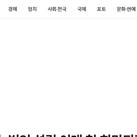
경제
정치
사회·전국
국제
포토
문화·연예