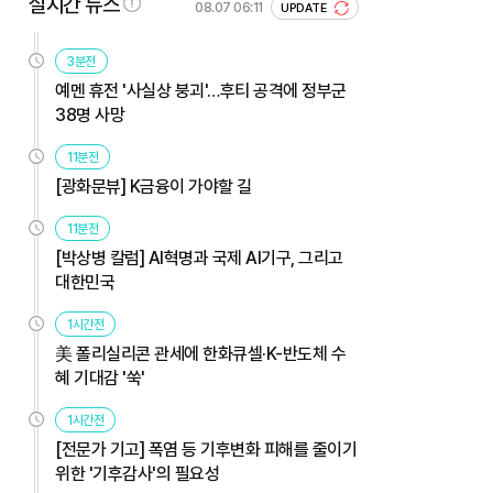
실시간 뉴스
08.07 06:11
UPDATE
3분전
예멘 휴전 '사실상 붕괴'…후티 공격에 정부군
38명 사망
11분전
[광화문뷰] K금융이 가야할 길
11분전
[박상병 칼럼] AI혁명과 국제 AI기구, 그리고
대한민국
1시간전
美 폴리실리콘 관세에 한화큐셀·K-반도체 수
혜 기대감 '쑥'
1시간전
[전문가 기고] 폭염 등 기후변화 피해를 줄이기
위한 '기후감사'의 필요성