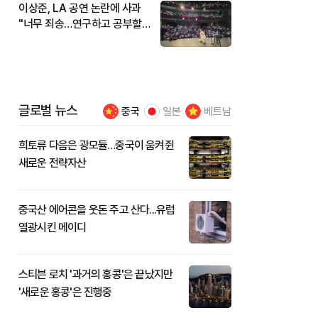
이상준, LA 공연 논란에 사과
"너무 죄송…연구하고 공부할
것"
글로벌 뉴스
중국
일본
베트남
희토류 다음은 광모듈…중국이 움켜쥔
새로운 전략자산
중국산 에어콘을 웃돈 주고 산다...유럽
열광시킨 메이디
스티븐 로치 '과거의 홍콩'은 끝났지만
'새로운 홍콩'은 진행중