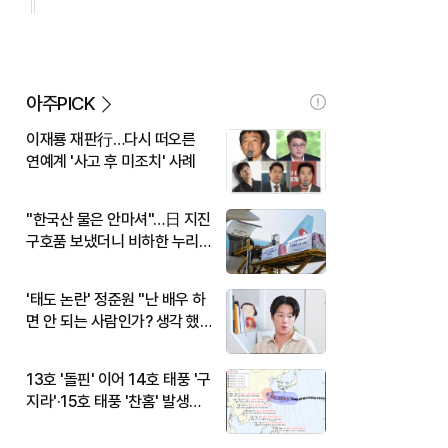
아주PICK
이재룡 재판行…다시 떠오른
연예계 '사고 후 미조치' 사례
"한국산 물은 안마셔"…日 지진
구호품 보냈더니 비하한 누리
꾼
'태도 논란' 정준원 "난 배우 하
면 안 되는 사람인가? 생각 했
다"
13호 '돌핀' 이어 14호 태풍 '구
지라'·15호 태풍 '찬홈' 발생…
현재 위치와 이동경로는?