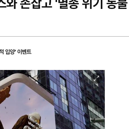
스와 손잡고 '멸종 위기 동물
적 입양' 이벤트
이
미
지
확
대