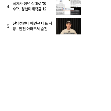
국가가 청년 상대로 '통
4
수'?...청년미래적금 12%
준다더니 "응, 오류야"
신남성연대 배인규 대표 사
5
망…인천 아파트서 숨진 채
발견