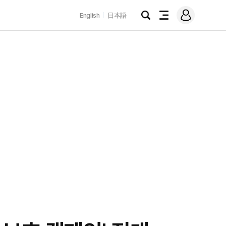
로
English
日本語
그
검
전
인
색
체
메
뉴