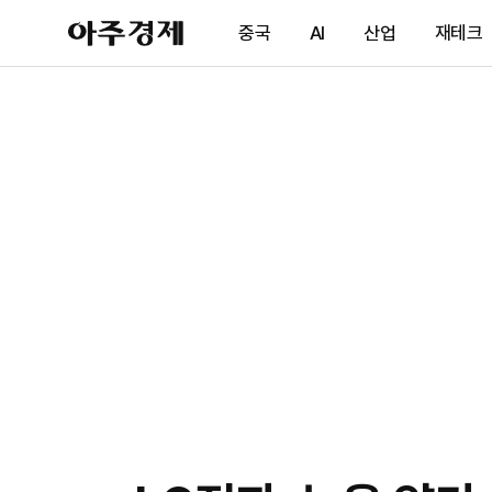
아
중국
AI
산업
재테크
주
경
제