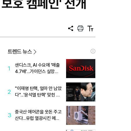
 보호 캠페인' 전개
공
프
텍
유
린
스
트
트
크
기
트렌드 뉴스
샌디스크, AI 수요에 '매출
1
4.7배'…가이던스 실망에
'주가는 하락'
"이재명 탄핵, 얼마 안 남았
2
다"...'윤석열 탄핵' 맞힌 무
당, '성지글' 등장
중국산 에어콘을 웃돈 주고
3
산다...유럽 열광시킨 메이
디