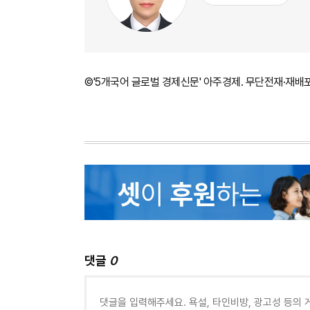
©'5개국어 글로벌 경제신문' 아주경제. 무단전재·재배
댓글
0