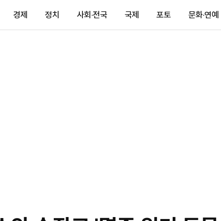
경제
정치
사회·전국
국제
포토
문화·연예