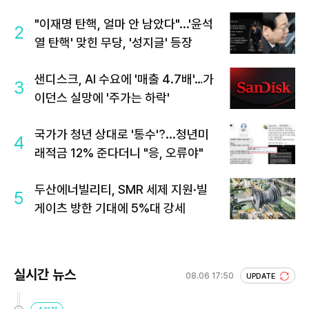
"이재명 탄핵, 얼마 안 남았다"...'윤석
2
열 탄핵' 맞힌 무당, '성지글' 등장
샌디스크, AI 수요에 '매출 4.7배'…가
3
이던스 실망에 '주가는 하락'
국가가 청년 상대로 '통수'?...청년미
4
래적금 12% 준다더니 "응, 오류야"
두산에너빌리티, SMR 세제 지원·빌
5
게이츠 방한 기대에 5%대 강세
실시간 뉴스
08.06 17:50
UPDATE