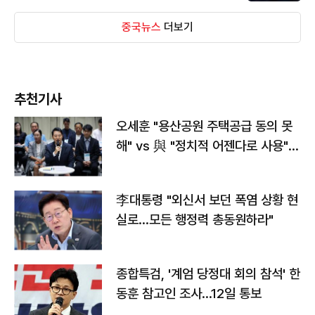
중국뉴스
더보기
추천기사
오세훈 "용산공원 주택공급 동의 못
해" vs 與 "정치적 어젠다로 사용"
맞불
李대통령 "외신서 보던 폭염 상황 현
실로…모든 행정력 총동원하라"
종합특검, '계엄 당정대 회의 참석' 한
동훈 참고인 조사...12일 통보