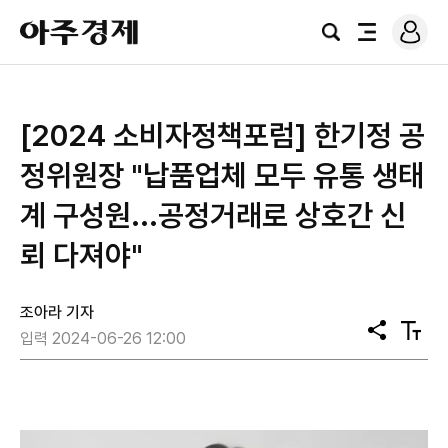
로
아
그
검
전
주
인
색
체
경
메
제
뉴
[2024 소비자정책포럼] 한기정 공
정위원장 "납품업체 모두 유통 생태
계 구성원...공정거래로 상호간 신
뢰 다져야"
조아라 기자
공
텍
입력 2024-06-26 12:00
유
스
트
크
기