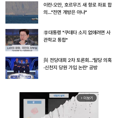
이란·오만, 호르무즈 새 항로 좌표 합
의…"전면 개방은 아냐"
李대통령 "쿠데타 소지 없애려면 사
관학교 통합"
與 전당대회 2차 토론회…'탈당 의혹
·신천지 당원 가입 논란' 공방
더보기
arrow_forward_ios