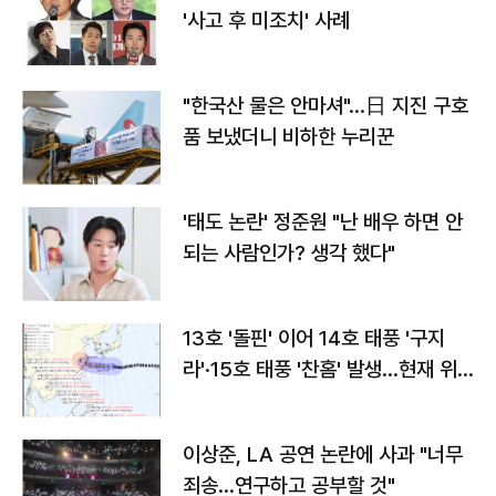
'사고 후 미조치' 사례
"한국산 물은 안마셔"…日 지진 구호
품 보냈더니 비하한 누리꾼
'태도 논란' 정준원 "난 배우 하면 안
되는 사람인가? 생각 했다"
13호 '돌핀' 이어 14호 태풍 '구지
라'·15호 태풍 '찬홈' 발생…현재 위
치와 이동경로는?
이상준, LA 공연 논란에 사과 "너무
죄송…연구하고 공부할 것"