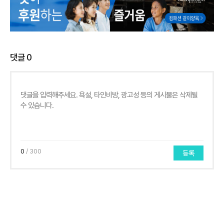
댓글
0
0
/ 300
등록