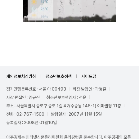
Unmute
개인정보처리방침
청소년보호정책
사이트맵
정기간행등록번호 : 서울 아 00493
회장·발행인 : 곽영길
사장·편집인 : 임규진
청소년보호책임자 : 전운
주소 : 서울특별시 종로구 종로 1길 42(수송동 146-1) 이마빌딩 11층
전화 : 02-767-1500
발행일자 : 2007년 11월 15일
등록일자 : 2008년 01월10일
아주경제는 인터넷신문윤리위원회 윤리강령을 준수합니다. 아주경제의 모든