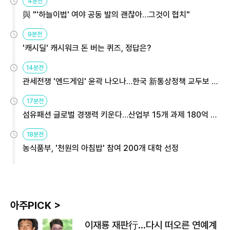
4분전
與 "'하늘이법' 여야 공동 발의 괜찮아…그것이 협치"
9분전
'캐시딜' 캐시워크 돈 버는 퀴즈, 정답은?
14분전
관세전쟁 '엔드게임' 윤곽 나오나…한국 新통상정책 교두보 활
용해야
17분전
섬유패션 글로벌 경쟁력 키운다…산업부 15개 과제 180억 지
원
18분전
농식품부, '천원의 아침밥' 참여 200개 대학 선정
아주PICK >
이재룡 재판行…다시 떠오른 연예계