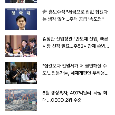
靑 홍보수석 "세금으로 집값 잡겠다
는 생각 없어…주택 공급 '속도전'"
김정관 산업장관 "반도체 산업, 빠른
시장 선점 필요…주52시간제 손봐
야"
"집값보다 전월세가 더 불안해질 수
도"…전문가들, 세제개편안 부작용
우려
6월 경상흑자, 497억달러 '사상 최
대'…OECD 2위 수준