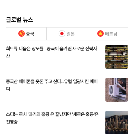
글로벌 뉴스
중국
일본
베트남
희토류 다음은 광모듈…중국이 움켜쥔 새로운 전략자
산
중국산 에어콘을 웃돈 주고 산다...유럽 열광시킨 메이
디
스티븐 로치 '과거의 홍콩'은 끝났지만 '새로운 홍콩'은
진행중