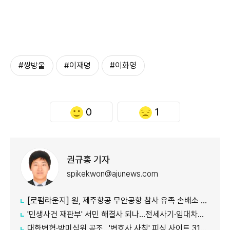
#쌍방울
#이재명
#이화영
0
1
권규홍 기자
spikekwon@ajunews.com
[로펌라운지] 원, 제주항공 무안공항 참사 유족 손배소 대리..."참사 진상 명확히 규명"
'민생사건 재판부' 서민 해결사 되나...전세사기·임대차분쟁 평균 3개월내 해결
대한변협·방미심위 공조…'변호사 사칭' 피싱 사이트 31건 무더기 차단