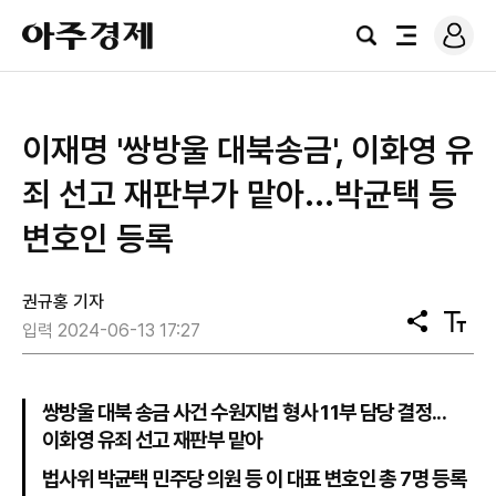
로
아
그
검
전
주
인
색
체
경
메
제
뉴
이재명 '쌍방울 대북송금', 이화영 유
죄 선고 재판부가 맡아...박균택 등
변호인 등록
권규홍 기자
공
텍
입력 2024-06-13 17:27
유
스
트
크
기
쌍방울 대북 송금 사건 수원지법 형사 11부 담당 결정...
이화영 유죄 선고 재판부 맡아
법사위 박균택 민주당 의원 등 이 대표 변호인 총 7명 등록