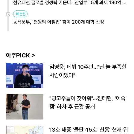
섬유패션 글로벌 경쟁력 키운다…산업부 15개 과제 180억 지
원
18분전
농식품부, '천원의 아침밥' 참여 200개 대학 선정
아주PICK >
임영웅, 데뷔 10주년…"난 늘 부족한
사람이었다"
"광고주들이 찾아줘"…진태현, '이숙
캠' 하차 후 근황 공개
13호 태풍 '돌핀'·15호 '찬홈' 현재 위