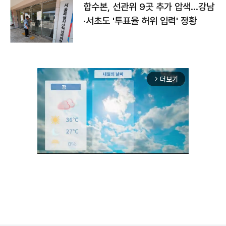
합수본, 선관위 9곳 추가 압색…강남
·서초도 '투표율 허위 입력' 정황
더보기
arrow_forward_ios
Unmute