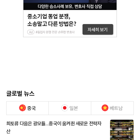
글로벌 뉴스
중국
일본
베트남
희토류 다음은 광모듈…중국이 움켜쥔 새로운 전략자
산