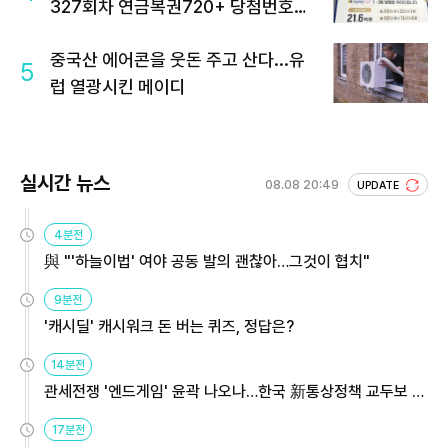
327회차 연금복권720+ 당첨번호조
회 주목
중국산 에어콘을 웃돈 주고 산다...유
5
럽 열광시킨 메이디
실시간 뉴스
08.08 20:49
UPDATE
4분전
與 "'하늘이법' 여야 공동 발의 괜찮아…그것이 협치"
9분전
'캐시딜' 캐시워크 돈 버는 퀴즈, 정답은?
14분전
관세전쟁 '엔드게임' 윤곽 나오나…한국 新통상정책 교두보 활
용해야
17분전