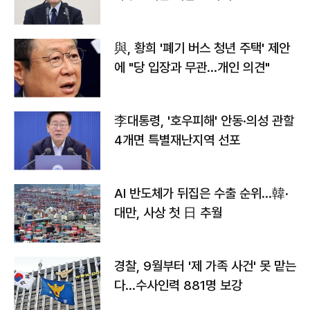
與, 황희 '폐기 버스 청년 주택' 제안
에 "당 입장과 무관…개인 의견"
李대통령, '호우피해' 안동·의성 관할
4개면 특별재난지역 선포
AI 반도체가 뒤집은 수출 순위…韓·
대만, 사상 첫 日 추월
경찰, 9월부터 '제 가족 사건' 못 맡는
다…수사인력 881명 보강