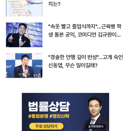
치는?
"속옷 빨고 졸업식까지"…근육병 학
생 돌본 공익, 코미디언 김규원이었
다
"경솔한 언행 깊이 반성"…고개 숙인
신동엽, 무슨 일이길래?