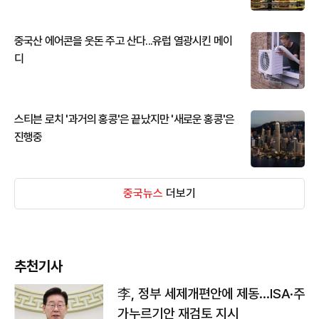
중국산 에어콘을 웃돈 주고 산다...유럽 열광시킨 메이
디
스티븐 로치 '과거의 홍콩'은 끝났지만 '새로운 홍콩'은
진행중
중국뉴스
더보기
추천기사
李, 정부 세제개편안에 제동…ISA·주
가누르기안 재검토 지시