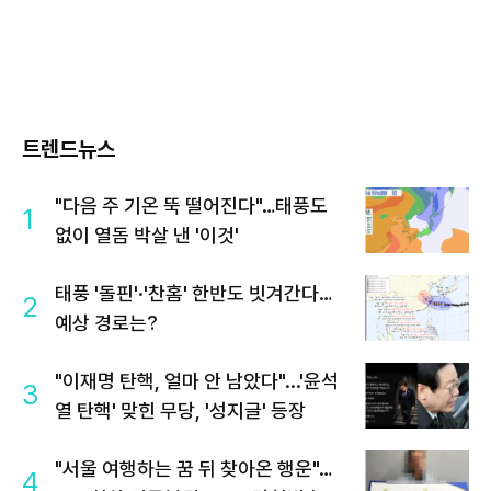
트렌드뉴스
"다음 주 기온 뚝 떨어진다"…태풍도
1
없이 열돔 박살 낸 '이것'
태풍 '돌핀'·'찬홈' 한반도 빗겨간다…
2
예상 경로는?
"이재명 탄핵, 얼마 안 남았다"...'윤석
3
열 탄핵' 맞힌 무당, '성지글' 등장
"서울 여행하는 꿈 뒤 찾아온 행운"…
4