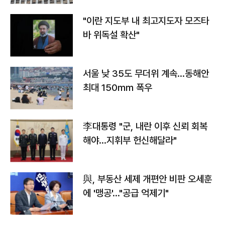
"이란 지도부 내 최고지도자 모즈타
바 위독설 확산"
서울 낮 35도 무더위 계속…동해안
최대 150㎜ 폭우
李대통령 "군, 내란 이후 신뢰 회복
해야…지휘부 헌신해달라"
與, 부동산 세제 개편안 비판 오세훈
에 '맹공'…"공급 억제기"