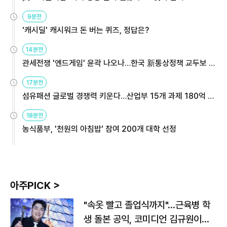
9분전
'캐시딜' 캐시워크 돈 버는 퀴즈, 정답은?
14분전
관세전쟁 '엔드게임' 윤곽 나오나…한국 新통상정책 교두보 활
용해야
17분전
섬유패션 글로벌 경쟁력 키운다…산업부 15개 과제 180억 지
원
18분전
농식품부, '천원의 아침밥' 참여 200개 대학 선정
아주PICK >
"속옷 빨고 졸업식까지"…근육병 학
생 돌본 공익, 코미디언 김규원이었