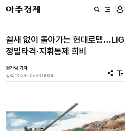
로
아
그
검
전
주
인
색
체
경
메
제
뉴
쉴새 없이 돌아가는 현대로템...LIG
정밀타격·지휘통제 희비
권가림 기자
공
텍
입력 2024-05-23 00:05
유
스
트
크
기