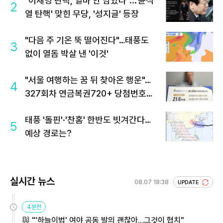
"이재명 탄핵, 얼마 안 남았다"...'윤석
2
열 탄핵' 맞힌 무당, '성지글' 등장
"다음 주 기온 뚝 떨어진다"…태풍도
3
없이 열돔 박살 낸 '이것'
"서울 여행하는 꿈 뒤 찾아온 행운"…
4
327회차 연금복권720+ 당첨번호조
회 주목
태풍 '돌핀'·'찬홈' 한반도 빗겨간다…
5
예상 경로는?
실시간 뉴스
08.07 18:38
UPDATE
4분전
與 "'하늘이법' 여야 공동 발의 괜찮아…그것이 협치"