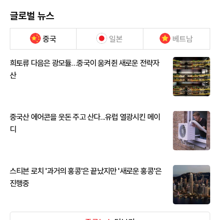
글로벌 뉴스
중국
일본
베트남
희토류 다음은 광모듈…중국이 움켜쥔 새로운 전략자
산
중국산 에어콘을 웃돈 주고 산다...유럽 열광시킨 메이
디
스티븐 로치 '과거의 홍콩'은 끝났지만 '새로운 홍콩'은
진행중