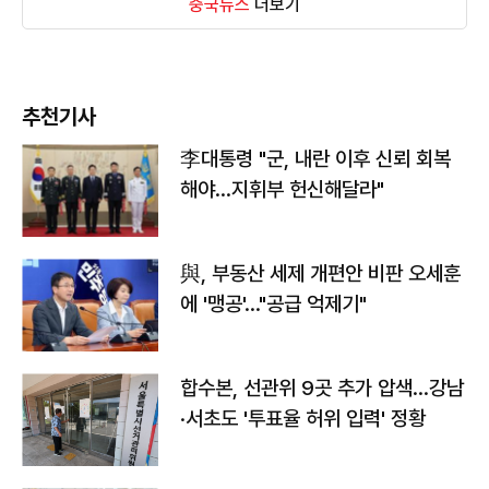
중국뉴스
더보기
추천기사
李대통령 "군, 내란 이후 신뢰 회복
해야…지휘부 헌신해달라"
與, 부동산 세제 개편안 비판 오세훈
에 '맹공'…"공급 억제기"
합수본, 선관위 9곳 추가 압색…강남
·서초도 '투표율 허위 입력' 정황