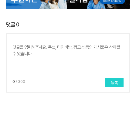
댓글
0
0
/ 300
등록