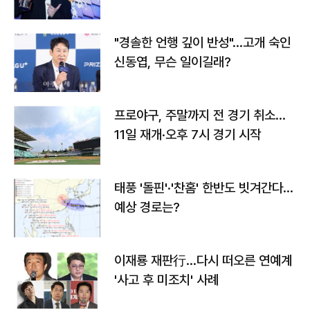
다
"경솔한 언행 깊이 반성"…고개 숙인
신동엽, 무슨 일이길래?
프로야구, 주말까지 전 경기 취소…
11일 재개·오후 7시 경기 시작
태풍 '돌핀'·'찬홈' 한반도 빗겨간다…
예상 경로는?
이재룡 재판行…다시 떠오른 연예계
'사고 후 미조치' 사례