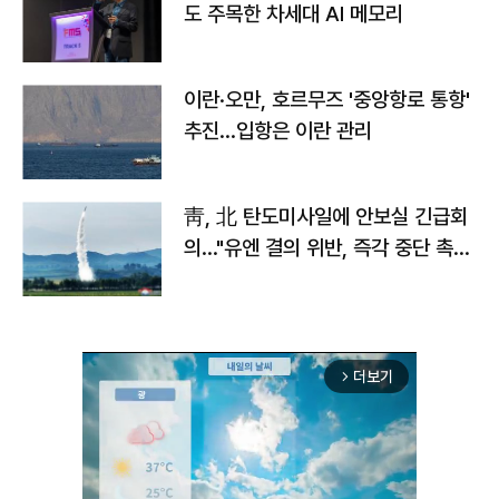
도 주목한 차세대 AI 메모리
이란·오만, 호르무즈 '중앙항로 통항'
추진…입항은 이란 관리
靑, 北 탄도미사일에 안보실 긴급회
의…"유엔 결의 위반, 즉각 중단 촉
구"
더보기
arrow_forward_ios