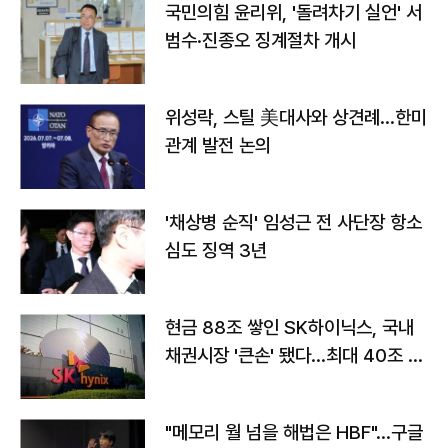
국민의힘 윤리위, '돌려차기 실언' 서
범수·진종오 징계절차 개시
위성락, 스틸 美대사와 상견례…한미
관계 발전 논의
'채상병 순직' 임성근 전 사단장 항소
심도 징역 3년
현금 88조 쌓인 SK하이닉스, 국내
채권시장 '큰손' 됐다…최대 40조 투
자
"메모리 월 넘을 해법은 HBF"…구글