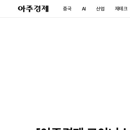
아
중국
AI
산업
재테크
주
경
제