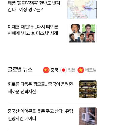
태풍 '돌핀'·'찬홈' 한반도 빗겨
간다…예상 경로는?
이재룡 재판行…다시 떠오른
연예계 '사고 후 미조치' 사례
글로벌 뉴스
중국
일본
베트남
희토류 다음은 광모듈…중국이 움켜쥔
새로운 전략자산
중국산 에어콘을 웃돈 주고 산다...유럽
열광시킨 메이디