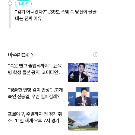
1시간전
"감기 아니었다?"…39도 폭염 속 당신이 골골
대는 진짜 이유
아주PICK
"속옷 빨고 졸업식까지"…근육
병 학생 돌본 공익, 코미디언 김
규원이었다
"경솔한 언행 깊이 반성"…고개
숙인 신동엽, 무슨 일이길래?
프로야구, 주말까지 전 경기 취
소…11일 재개·오후 7시 경기
시작