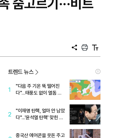
속 숨고르기···비트
공
프
텍
유
린
스
트
트
크
기
트렌드 뉴스
"다음 주 기온 뚝 떨어진
1
다"…태풍도 없이 열돔 박
살 낸 '이것'
"이재명 탄핵, 얼마 안 남았
2
다"...'윤석열 탄핵' 맞힌 무
당, '성지글' 등장
중국산 에어콘을 웃돈 주고