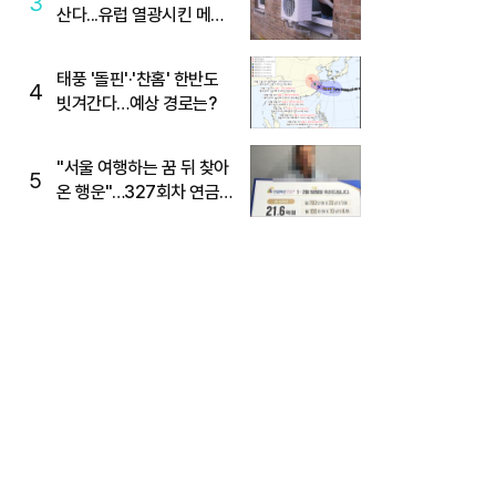
3
산다...유럽 열광시킨 메이
디
태풍 '돌핀'·'찬홈' 한반도
4
빗겨간다…예상 경로는?
"서울 여행하는 꿈 뒤 찾아
5
온 행운"…327회차 연금
복권720+ 당첨번호조회
주목