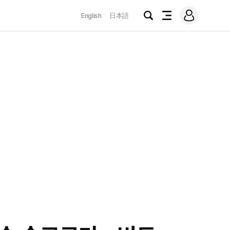
로
English
日本語
그
검
전
인
색
체
메
뉴