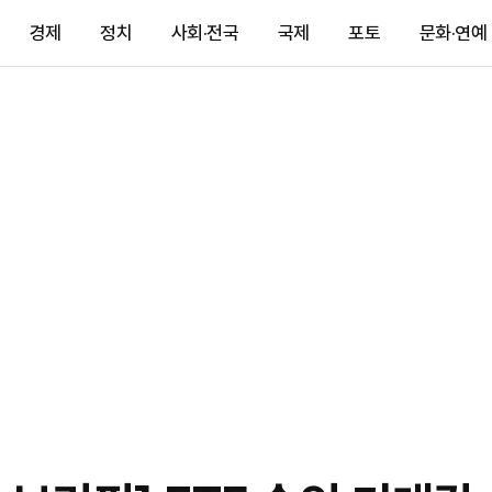
경제
정치
사회·전국
국제
포토
문화·연예