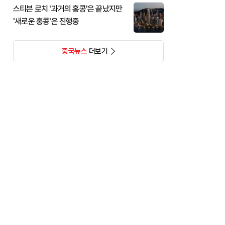
스티븐 로치 '과거의 홍콩'은 끝났지만
'새로운 홍콩'은 진행중
중국뉴스
더보기