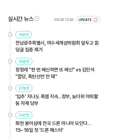
실시간 뉴스
08.08 12:36
UPDATE
10분전
전남광주특별시, 여수세계섬박람회 앞두고 칡
덩굴 집중 제거
35분전
정청래 "한 번 배신하면 또 배신" vs 김민석
"합당, 폭탄선언 안 돼"
37분전
'입추' 지나도 폭염 지속...정부, 늦더위 야외활
동 자제 당부
1시간전
화천 붕어섬에 전국 드론 마니아 모인다…
15~16일 첫 '드론 페스타'