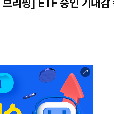
브리핑] ETF 승인 기대감 
이
미
지
확
대