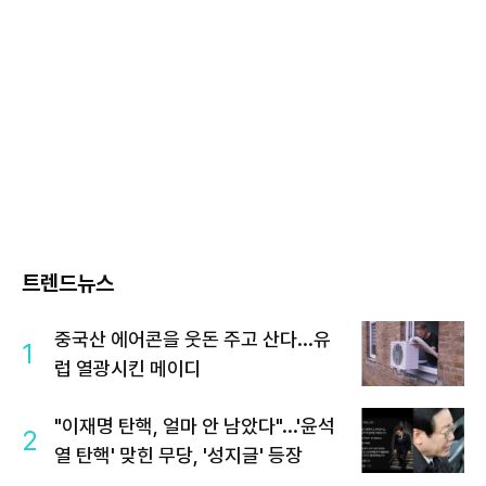
트렌드뉴스
중국산 에어콘을 웃돈 주고 산다...유
1
럽 열광시킨 메이디
"이재명 탄핵, 얼마 안 남았다"...'윤석
2
열 탄핵' 맞힌 무당, '성지글' 등장