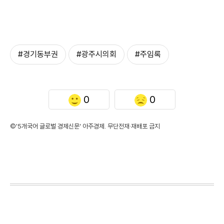
#경기동부권
#광주시의회
#주임록
0
0
©'5개국어 글로벌 경제신문' 아주경제. 무단전재·재배포 금지