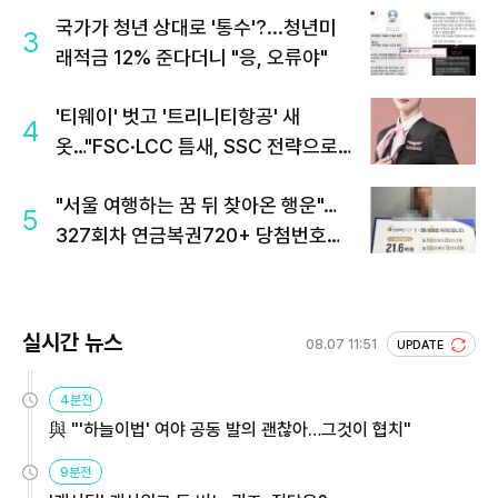
국가가 청년 상대로 '통수'?...청년미
3
래적금 12% 준다더니 "응, 오류야"
'티웨이' 벗고 '트리니티항공' 새
4
옷…"FSC·LCC 틈새, SSC 전략으로
공략"
"서울 여행하는 꿈 뒤 찾아온 행운"…
5
327회차 연금복권720+ 당첨번호조
회 주목
실시간 뉴스
08.07 11:51
UPDATE
4분전
與 "'하늘이법' 여야 공동 발의 괜찮아…그것이 협치"
9분전