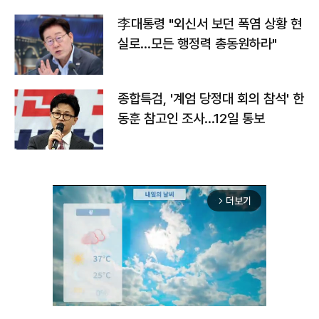
李대통령 "외신서 보던 폭염 상황 현
실로…모든 행정력 총동원하라"
종합특검, '계엄 당정대 회의 참석' 한
동훈 참고인 조사...12일 통보
더보기
arrow_forward_ios