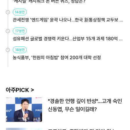
'캐시딜' 캐시워크 돈 버는 퀴즈, 정답은?
14분전
관세전쟁 '엔드게임' 윤곽 나오나…한국 新통상정책 교두보 활
용해야
17분전
섬유패션 글로벌 경쟁력 키운다…산업부 15개 과제 180억 지
원
18분전
농식품부, '천원의 아침밥' 참여 200개 대학 선정
아주PICK >
"경솔한 언행 깊이 반성"…고개 숙인
신동엽, 무슨 일이길래?