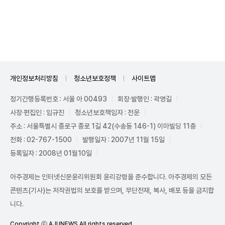
Unmute
개인정보처리방침
청소년보호정책
사이트맵
정기간행등록번호 : 서울 아 00493
회장·발행인 : 곽영길
사장·편집인 : 임규진
청소년보호책임자 : 전운
주소 : 서울특별시 종로구 종로 1길 42(수송동 146-1) 이마빌딩 11층
전화 : 02-767-1500
발행일자 : 2007년 11월 15일
등록일자 : 2008년 01월10일
아주경제는 인터넷신문윤리위원회 윤리강령을 준수합니다. 아주경제의 모든
콘텐츠(기사)는 저작권법의 보호를 받으며, 무단전재, 복사, 배포 등을 금지합
니다.
Copyright ⓒ AJUNEWS All rights reserved.