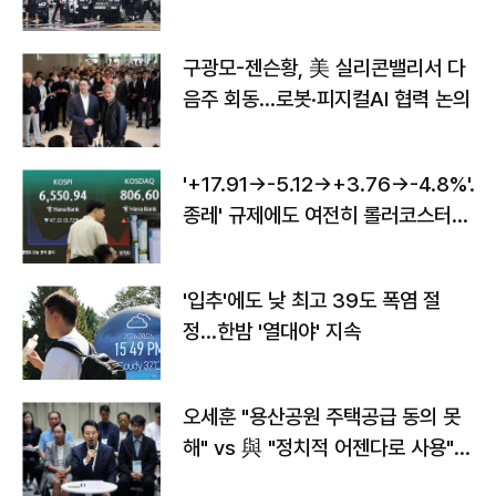
구광모-젠슨황, 美 실리콘밸리서 다
음주 회동…로봇·피지컬AI 협력 논의
'+17.91→-5.12→+3.76→-4.8%'…'
종레' 규제에도 여전히 롤러코스터
타는 코스피
'입추'에도 낮 최고 39도 폭염 절
정…한밤 '열대야' 지속
오세훈 "용산공원 주택공급 동의 못
해" vs 與 "정치적 어젠다로 사용"
맞불