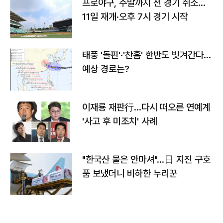
프로야구, 주말까지 전 경기 취소…
11일 재개·오후 7시 경기 시작
태풍 '돌핀'·'찬홈' 한반도 빗겨간다…
예상 경로는?
이재룡 재판行…다시 떠오른 연예계
'사고 후 미조치' 사례
"한국산 물은 안마셔"…日 지진 구호
품 보냈더니 비하한 누리꾼