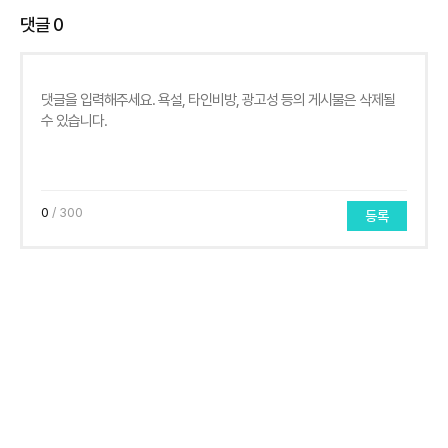
댓글
0
0
/ 300
등록