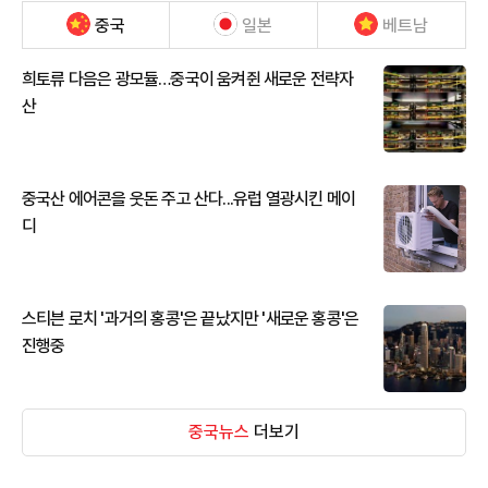
중국
일본
베트남
희토류 다음은 광모듈…중국이 움켜쥔 새로운 전략자
산
중국산 에어콘을 웃돈 주고 산다...유럽 열광시킨 메이
디
스티븐 로치 '과거의 홍콩'은 끝났지만 '새로운 홍콩'은
진행중
중국뉴스
더보기