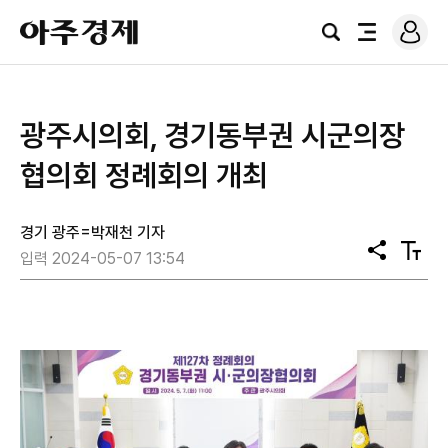
로
아
그
검
전
주
인
색
체
경
메
제
뉴
광주시의회, 경기동부권 시군의장
협의회 정례회의 개최
경기 광주=박재천 기자
공
텍
입력 2024-05-07 13:54
유
스
트
크
기