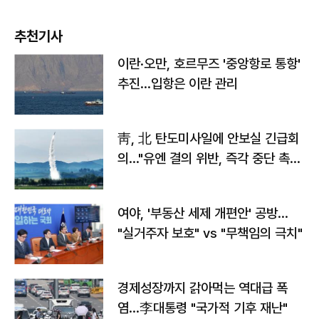
추천기사
이란·오만, 호르무즈 '중앙항로 통항'
추진…입항은 이란 관리
靑, 北 탄도미사일에 안보실 긴급회
의…"유엔 결의 위반, 즉각 중단 촉
구"
여야, '부동산 세제 개편안' 공방…
"실거주자 보호" vs "무책임의 극치"
경제성장까지 갉아먹는 역대급 폭
염…李대통령 "국가적 기후 재난"