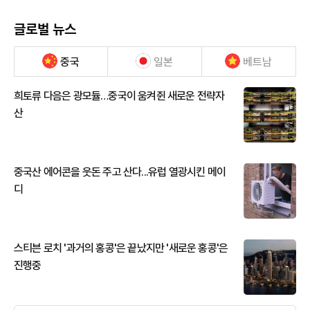
글로벌 뉴스
중국
일본
베트남
희토류 다음은 광모듈…중국이 움켜쥔 새로운 전략자
산
중국산 에어콘을 웃돈 주고 산다...유럽 열광시킨 메이
디
스티븐 로치 '과거의 홍콩'은 끝났지만 '새로운 홍콩'은
진행중