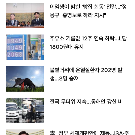
이임생이 밝힌 '빵집 회동' 전말…"정
몽규, 홍명보로 하라 지시"
주유소 기름값 12주 연속 하락…L당
1800원대 유지
불볕더위에 온열질환자 202명 발
생…3명 숨져
전국 무더위 지속…동해안 강한 비
李, 정부 세제개편안에 제동…ISA·주