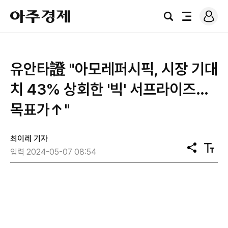
로
아
그
검
전
주
인
색
체
경
메
제
뉴
유안타證 "아모레퍼시픽, 시장 기대
치 43% 상회한 '빅' 서프라이즈…
목표가↑"
최이레 기자
공
텍
입력 2024-05-07 08:54
유
스
트
크
기