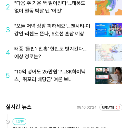
"다음 주 기온 뚝 떨어진다"…태풍도
2
없이 열돔 박살 낸 '이것'
"오늘 저녁 상암 피하세요"…맨시티·이
3
강인·리센느 뜬다, 6호선 혼잡 예상
태풍 '돌핀'·'찬홈' 한반도 빗겨간다…
4
예상 경로는?
"10억 넣어도 25만원"?…SK하이닉
5
스, '쥐꼬리 배당금' 여론 보니
실시간 뉴스
08.10 02:24
UPDATE
4분전