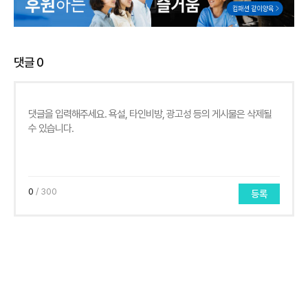
댓글
0
0
/ 300
등록