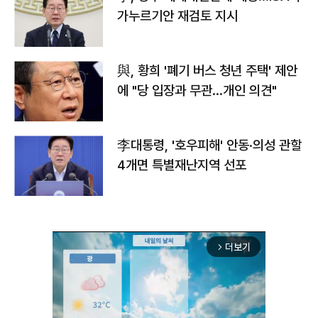
가누르기안 재검토 지시
與, 황희 '폐기 버스 청년 주택' 제안
에 "당 입장과 무관…개인 의견"
李대통령, '호우피해' 안동·의성 관할
4개면 특별재난지역 선포
더보기
arrow_forward_ios