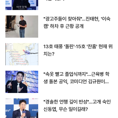
"광고주들이 찾아줘"…진태현, '이숙
캠' 하차 후 근황 공개
13호 태풍 '돌핀'·15호 '찬홈' 현재 위
치는?
"속옷 빨고 졸업식까지"…근육병 학
생 돌본 공익, 코미디언 김규원이었
다
"경솔한 언행 깊이 반성"…고개 숙인
신동엽, 무슨 일이길래?