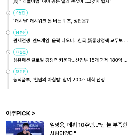
與 "'하늘이법' 여야 공동 발의 괜찮아…그것이 협치"
9분전
'캐시딜' 캐시워크 돈 버는 퀴즈, 정답은?
14분전
관세전쟁 '엔드게임' 윤곽 나오나…한국 新통상정책 교두보 활
용해야
17분전
섬유패션 글로벌 경쟁력 키운다…산업부 15개 과제 180억 지
원
18분전
농식품부, '천원의 아침밥' 참여 200개 대학 선정
아주PICK >
임영웅, 데뷔 10주년…"난 늘 부족한
사람이었다"