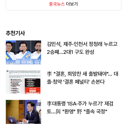
중국뉴스
더보기
추천기사
김민석, 제주·인천서 정청래 누르고
2승째…2대1 구도 완성
李 "결혼, 희망찬 새 출발돼야"… 대
출·청약 '결혼 페널티' 손본다
李대통령 'ISA·주가 누르기' 재검
토…與 "환영" 野 "졸속 국정"