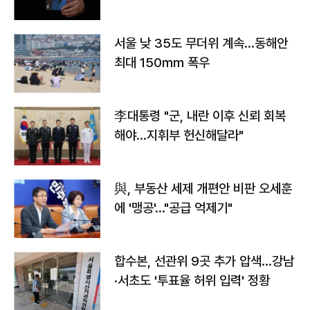
서울 낮 35도 무더위 계속…동해안
최대 150㎜ 폭우
李대통령 "군, 내란 이후 신뢰 회복
해야…지휘부 헌신해달라"
與, 부동산 세제 개편안 비판 오세훈
에 '맹공'…"공급 억제기"
합수본, 선관위 9곳 추가 압색…강남
·서초도 '투표율 허위 입력' 정황