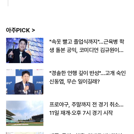
아주PICK >
"속옷 빨고 졸업식까지"…근육병 학
생 돌본 공익, 코미디언 김규원이었
다
"경솔한 언행 깊이 반성"…고개 숙인
신동엽, 무슨 일이길래?
프로야구, 주말까지 전 경기 취소…
11일 재개·오후 7시 경기 시작