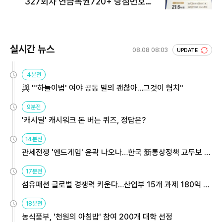
327회차 연금복권720+ 당첨번호조
회 주목
실시간 뉴스
08.08 08:03
UPDATE
4분전
與 "'하늘이법' 여야 공동 발의 괜찮아…그것이 협치"
9분전
'캐시딜' 캐시워크 돈 버는 퀴즈, 정답은?
14분전
관세전쟁 '엔드게임' 윤곽 나오나…한국 新통상정책 교두보 활
용해야
17분전
섬유패션 글로벌 경쟁력 키운다…산업부 15개 과제 180억 지
원
18분전
농식품부, '천원의 아침밥' 참여 200개 대학 선정