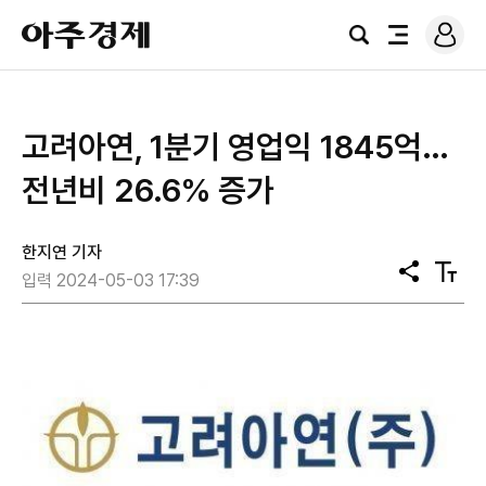
로
아
그
검
전
주
인
색
체
경
메
제
뉴
고려아연, 1분기 영업익 1845억…
전년비 26.6% 증가
한지연 기자
공
텍
입력 2024-05-03 17:39
유
스
트
크
기