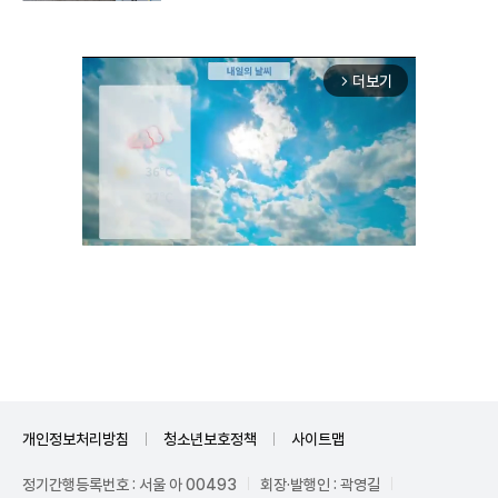
더보기
arrow_forward_ios
Unmute
개인정보처리방침
청소년보호정책
사이트맵
정기간행등록번호 : 서울 아 00493
회장·발행인 : 곽영길