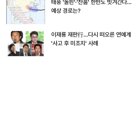
태풍 '돌핀'·'찬홈' 한반도 빗겨간다…
예상 경로는?
이재룡 재판行…다시 떠오른 연예계
'사고 후 미조치' 사례