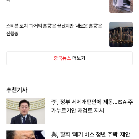
스티븐 로치 '과거의 홍콩'은 끝났지만 '새로운 홍콩'은
진행중
중국뉴스
더보기
추천기사
李, 정부 세제개편안에 제동…ISA·주
가누르기안 재검토 지시
與, 황희 '폐기 버스 청년 주택' 제안