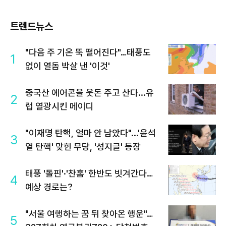
트렌드뉴스
"다음 주 기온 뚝 떨어진다"…태풍도
1
없이 열돔 박살 낸 '이것'
중국산 에어콘을 웃돈 주고 산다...유
2
럽 열광시킨 메이디
"이재명 탄핵, 얼마 안 남았다"...'윤석
3
열 탄핵' 맞힌 무당, '성지글' 등장
태풍 '돌핀'·'찬홈' 한반도 빗겨간다…
4
예상 경로는?
"서울 여행하는 꿈 뒤 찾아온 행운"…
5