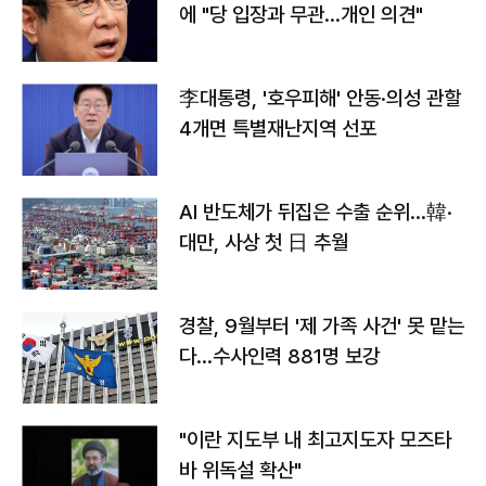
에 "당 입장과 무관…개인 의견"
李대통령, '호우피해' 안동·의성 관할
4개면 특별재난지역 선포
AI 반도체가 뒤집은 수출 순위…韓·
대만, 사상 첫 日 추월
경찰, 9월부터 '제 가족 사건' 못 맡는
다…수사인력 881명 보강
"이란 지도부 내 최고지도자 모즈타
바 위독설 확산"