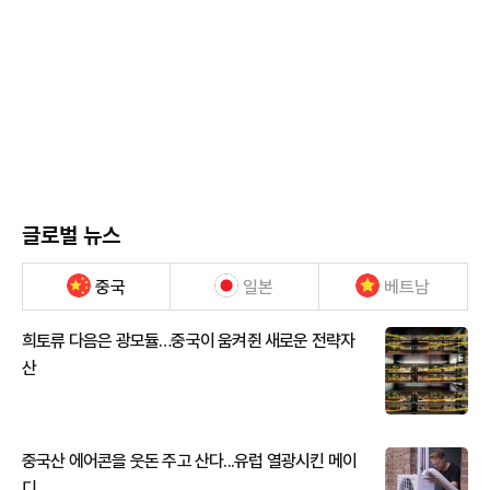
글로벌 뉴스
중국
일본
베트남
희토류 다음은 광모듈…중국이 움켜쥔 새로운 전략자
산
중국산 에어콘을 웃돈 주고 산다...유럽 열광시킨 메이
디