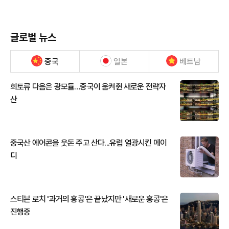
글로벌 뉴스
중국
일본
베트남
희토류 다음은 광모듈…중국이 움켜쥔 새로운 전략자
산
중국산 에어콘을 웃돈 주고 산다...유럽 열광시킨 메이
디
스티븐 로치 '과거의 홍콩'은 끝났지만 '새로운 홍콩'은
진행중