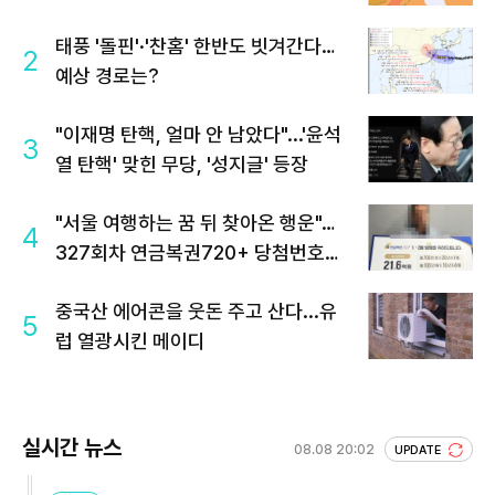
태풍 '돌핀'·'찬홈' 한반도 빗겨간다…
2
예상 경로는?
"이재명 탄핵, 얼마 안 남았다"...'윤석
3
열 탄핵' 맞힌 무당, '성지글' 등장
"서울 여행하는 꿈 뒤 찾아온 행운"…
4
327회차 연금복권720+ 당첨번호조
회 주목
중국산 에어콘을 웃돈 주고 산다...유
5
럽 열광시킨 메이디
실시간 뉴스
08.08 20:02
UPDATE