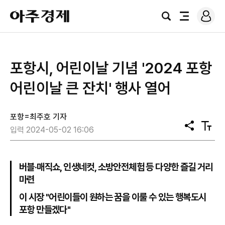
로
아
그
검
전
주
인
색
체
경
메
제
뉴
포항시, 어린이날 기념 '2024 포항
어린이날 큰 잔치' 행사 열어
포항=최주호 기자
공
텍
입력 2024-05-02 16:06
유
스
트
크
기
버블·매직쇼, 인생네컷, 소방안전체험 등 다양한 즐길 거리
마련
이 시장 "어린이들이 원하는 꿈을 이룰 수 있는 행복도시
포항 만들겠다"