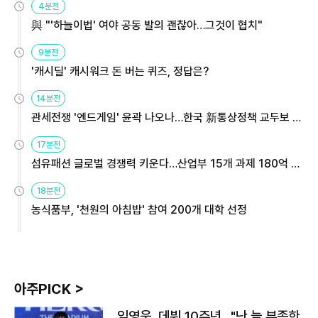
4분전
與 "'하늘이법' 여야 공동 발의 괜찮아…그것이 협치"
9분전
'캐시딜' 캐시워크 돈 버는 퀴즈, 정답은?
14분전
관세전쟁 '엔드게임' 윤곽 나오나…한국 新통상정책 교두보 활
용해야
17분전
섬유패션 글로벌 경쟁력 키운다…산업부 15개 과제 180억 지
원
18분전
농식품부, '천원의 아침밥' 참여 200개 대학 선정
아주PICK >
임영웅, 데뷔 10주년…"난 늘 부족한