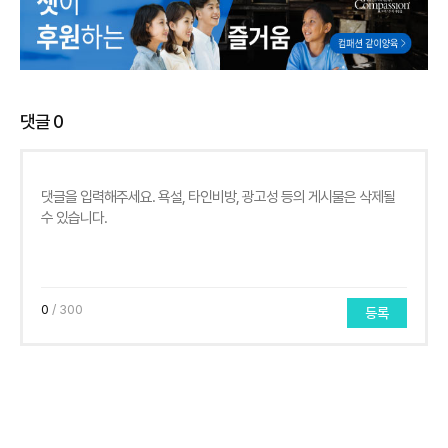
댓글
0
0
/ 300
등록