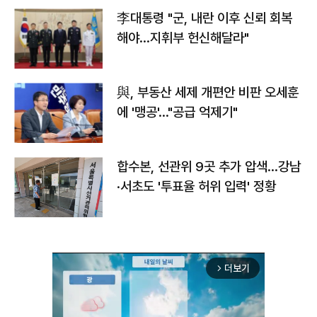
李대통령 "군, 내란 이후 신뢰 회복
해야…지휘부 헌신해달라"
與, 부동산 세제 개편안 비판 오세훈
에 '맹공'…"공급 억제기"
합수본, 선관위 9곳 추가 압색…강남
·서초도 '투표율 허위 입력' 정황
더보기
arrow_forward_ios