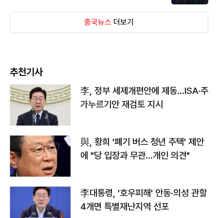
중국뉴스
더보기
추천기사
李, 정부 세제개편안에 제동…ISA·주
가누르기안 재검토 지시
與, 황희 '폐기 버스 청년 주택' 제안
에 "당 입장과 무관…개인 의견"
李대통령, '호우피해' 안동·의성 관할
4개면 특별재난지역 선포