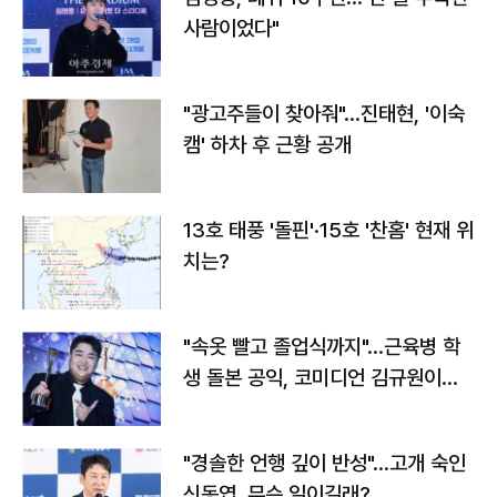
사람이었다"
"광고주들이 찾아줘"…진태현, '이숙
캠' 하차 후 근황 공개
13호 태풍 '돌핀'·15호 '찬홈' 현재 위
치는?
"속옷 빨고 졸업식까지"…근육병 학
생 돌본 공익, 코미디언 김규원이었
다
"경솔한 언행 깊이 반성"…고개 숙인
신동엽, 무슨 일이길래?