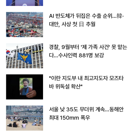
AI 반도체가 뒤집은 수출 순위…韓·
대만, 사상 첫 日 추월
경찰, 9월부터 '제 가족 사건' 못 맡는
다…수사인력 881명 보강
"이란 지도부 내 최고지도자 모즈타
바 위독설 확산"
서울 낮 35도 무더위 계속…동해안
최대 150㎜ 폭우