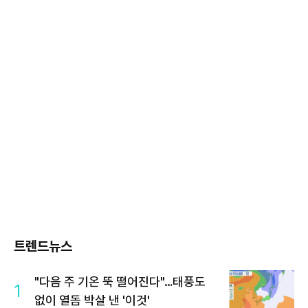
트렌드뉴스
"다음 주 기온 뚝 떨어진다"…태풍도
1
없이 열돔 박살 낸 '이것'