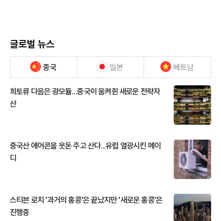
글로벌 뉴스
중국
일본
베트남
희토류 다음은 광모듈…중국이 움켜쥔 새로운 전략자
산
중국산 에어콘을 웃돈 주고 산다...유럽 열광시킨 메이
디
스티븐 로치 '과거의 홍콩'은 끝났지만 '새로운 홍콩'은
진행중