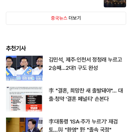
중국뉴스
더보기
추천기사
김민석, 제주·인천서 정청래 누르고
2승째…2대1 구도 완성
李 "결혼, 희망찬 새 출발돼야"… 대
출·청약 '결혼 페널티' 손본다
李대통령 'ISA·주가 누르기' 재검
토…與 "환영" 野 "졸속 국정"