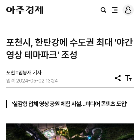
로
아
그
검
전
주
인
색
체
경
메
제
뉴
포천시, 한탄강에 수도권 최대 '야간
영상 테마파크' 조성
포천=임봉재 기자
공
텍
입력 2024-05-02 13:24
유
스
트
크
기
'실감형 입체 영상 공원 체험 시설…미디어 콘텐츠 도입'