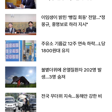
이임생이 밝힌 '빵집 회동' 전말…"정
몽규, 홍명보로 하라 지시"
주유소 기름값 12주 연속 하락…L당
1800원대 유지
불볕더위에 온열질환자 202명 발
생…3명 숨져
전국 무더위 지속…동해안 강한 비