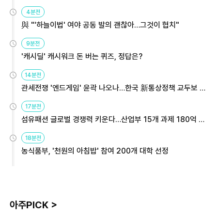
4분전
與 "'하늘이법' 여야 공동 발의 괜찮아…그것이 협치"
9분전
'캐시딜' 캐시워크 돈 버는 퀴즈, 정답은?
14분전
관세전쟁 '엔드게임' 윤곽 나오나…한국 新통상정책 교두보 활
용해야
17분전
섬유패션 글로벌 경쟁력 키운다…산업부 15개 과제 180억 지
원
18분전
농식품부, '천원의 아침밥' 참여 200개 대학 선정
아주PICK >