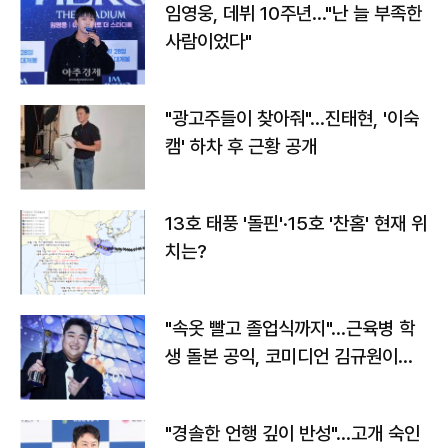
임영웅, 데뷔 10주년…"난 늘 부족한
사람이었다"
"광고주들이 찾아줘"…진태현, '이숙
캠' 하차 후 근황 공개
13호 태풍 '돌핀'·15호 '찬홈' 현재 위
치는?
"속옷 빨고 졸업식까지"…근육병 학
생 돌본 공익, 코미디언 김규원이었
다
"경솔한 언행 깊이 반성"…고개 숙인