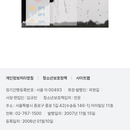
Unmute
개인정보처리방침
청소년보호정책
사이트맵
정기간행등록번호 : 서울 아 00493
회장·발행인 : 곽영길
사장·편집인 : 임규진
청소년보호책임자 : 전운
주소 : 서울특별시 종로구 종로 1길 42(수송동 146-1) 이마빌딩 11층
전화 : 02-767-1500
발행일자 : 2007년 11월 15일
등록일자 : 2008년 01월10일