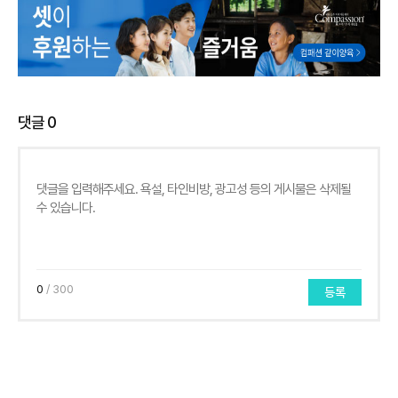
댓글
0
0
/ 300
등록