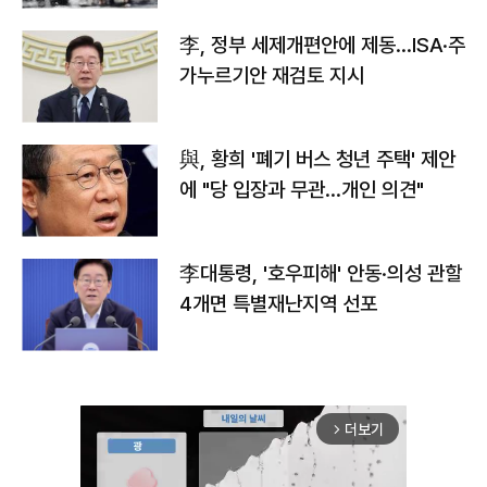
李, 정부 세제개편안에 제동…ISA·주
가누르기안 재검토 지시
與, 황희 '폐기 버스 청년 주택' 제안
에 "당 입장과 무관…개인 의견"
李대통령, '호우피해' 안동·의성 관할
4개면 특별재난지역 선포
더보기
arrow_forward_ios