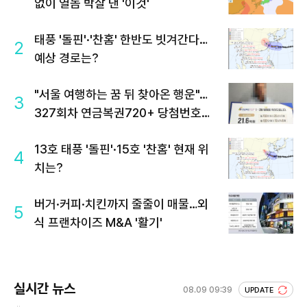
없이 열돔 박살 낸 '이것'
태풍 '돌핀'·'찬홈' 한반도 빗겨간다…
2
예상 경로는?
"서울 여행하는 꿈 뒤 찾아온 행운"…
3
327회차 연금복권720+ 당첨번호조
회 주목
13호 태풍 '돌핀'·15호 '찬홈' 현재 위
4
치는?
버거·커피·치킨까지 줄줄이 매물…외
5
식 프랜차이즈 M&A '활기'
실시간 뉴스
08.09 09:39
UPDATE