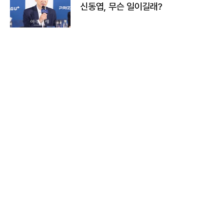
신동엽, 무슨 일이길래?