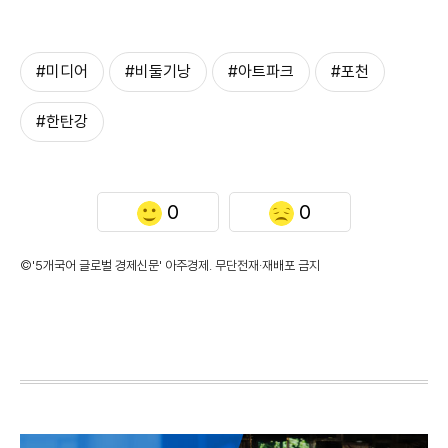
#미디어
#비둘기낭
#아트파크
#포천
#한탄강
0
0
©'5개국어 글로벌 경제신문' 아주경제. 무단전재·재배포 금지